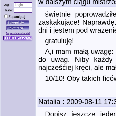
w dalszym ciągu mistrzo
Login:
Hasło:
świetnie poprowadził
Zapamiętaj
zaskakujące! Naprawdę,
dni i jestem pod wrażeni
Zapomniałem hasła!
gratuluję!
A,i mam małą uwagę: 
do uwag. Niby każdy 
najcześćiej kręci, ale m
10/10! Oby takich ficó
Natalia
: 2009-08-11 17:
Dopisz jeszcze jede