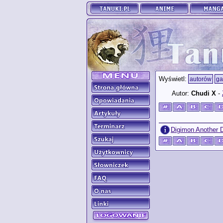
Wyświetl:
autorów
ga
Autor:
Chudi X
-
Digimon Another 