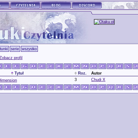
tunki
serie
wszystko
Zobacz profil
Tytuł
Roz.
Autor
3
Chudi X
Dimension