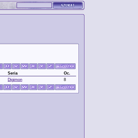
Seria
Oc.
Digimon
8