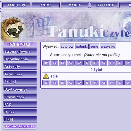
Wyświetl:
autorów
gatunki
serie
wszystko
Autor: eos|yuumei -
(Autor nie ma profilu)
Tytuł
Istilel