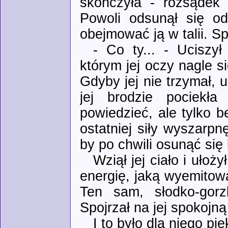
skończyła - rozsądek 
Powoli odsunął się od
obejmować ją w talii. S
- Co ty... - Uciszył
którym jej oczy nagle si
Gdyby jej nie trzymał, 
jej brodzie pociekła
powiedzieć, ale tylko 
ostatniej siły wyszarpnę
by po chwili osunąć się
Wziął jej ciało i uło
energię, jaką wyemitowa
Ten sam, słodko-gorzk
Spojrzał na jej spokojn
I to było dla niego pię