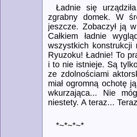
Ładnie się urządziła
zgrabny domek. W środ
jeszcze. Zobaczył ją w
Całkiem ładnie wyglą
wszystkich konstrukcji
Ryuzoku! Ładnie! To pra
i to nie istnieje. Są ty
ze zdolnościami aktorsk
miał ogromną ochotę ją
wkurzająca... Nie móg
niestety. A teraz... Ter
*~*~*~*