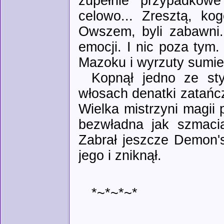
zupełnie przypadkowe
celowo... Zresztą, ko
Owszem, byli zabawni.
emocji. I nic poza tym.
Mazoku i wyrzuty sumien
Kopnął jedno ze sty
włosach denatki zatańczy
Wielka mistrzyni magii
bezwładna jak szmacia
Zabrał jeszcze Demon'
jego i zniknął.
*~*~*~*