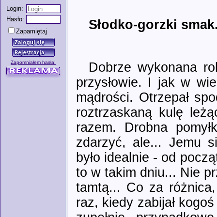
Login:
Hasło:
Słodko-gorzki smak.
Zapamiętaj
Zapomniałem hasła!
Dobrze wykonana robo
przysłowie. I jak w wi
mądrości. Otrzepał spod
roztrzaskaną kulę leż
razem. Drobna pomyłk
zdarzyć, ale... Jemu 
było idealnie - od począ
to w takim dniu... Nie pr
tamtą... Co za różnica,
raz, kiedy zabijał kogo