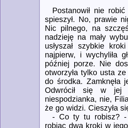
Postanowił nie robić
spieszył. No, prawie n
Nic pilnego, na szczęś
nadzieję na mały wybu
usłyszał szybkie krok
najpierw, i wychyliła 
później porze. Nie dos
otworzyła tylko usta ze
do środka. Zamknęła je
Odwrócił się w jej
niespodzianka, nie, Fili
że go widzi. Cieszyła si
- Co ty tu robisz? -
robiąc dwa kroki w jego 