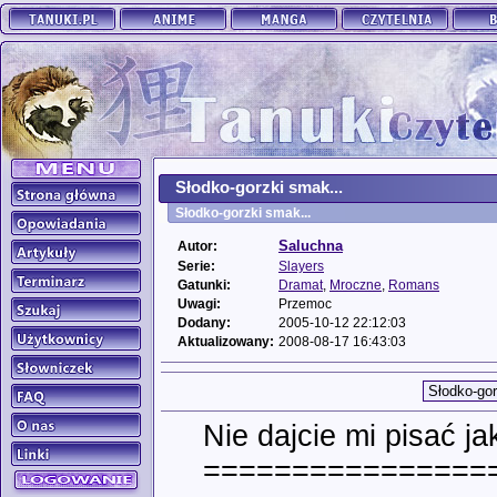
Słodko-gorzki smak...
Słodko-gorzki smak...
Saluchna
Autor:
Serie:
Slayers
Gatunki:
Dramat
,
Mroczne
,
Romans
Uwagi:
Przemoc
Dodany:
2005-10-12 22:12:03
Aktualizowany:
2008-08-17 16:43:03
Nie dajcie mi pisać j
================