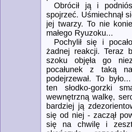
Obrócił ją i podnió
spojrzeć. Uśmiechnął s
jej twarzy. To nie kon
małego Ryuzoku...
Pochylił się i pocał
żadnej reakcji. Teraz 
szoku objęła go nie
pocałunek z taką na
podejrzewał. To było.
ten słodko-gorzki sm
wewnętrzną walkę, serc
bardziej ją zdezorient
się od niej - zaczął pow
się na chwilę i zesz