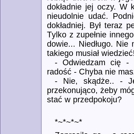
dokładnie jej oczy. W k
nieudolnie udać. Podni
dokładniej. Był teraz pe
Tylko z zupełnie innego
dowie... Niedługo. Nie 
takiego musiał wiedzieć
- Odwiedzam cię - u
radość - Chyba nie mas
- Nie, skądże.. - J
przekonująco, żeby móg
stać w przedpokoju?
*~*~*~*