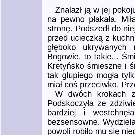
Znalazł ją w jej pokoj
na pewno płakała. Mił
stronę. Podszedł do niej
przed ucieczką z kuchni
głęboko ukrywanych 
Bogowie, to takie... Ś
Kretyńsko śmieszne i ś
tak głupiego mogła tylko
miał coś przeciwko. Prz
W dwóch krokach zna
Podskoczyła ze zdziwien
bardziej i westchnęł
bezsensowne. Wydziela
powoli robiło mu się nie