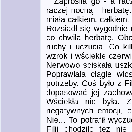
Zaprosiła go - a rac
raczej nocną - herbatę. 
miała całkiem, całkiem,
Rozsiadł się wygodnie
co chwila herbatę. Oboj
ruchy i uczucia. Co ki
wzrok i wściekle czerwie
Nerwowo ściskała uszko 
Poprawiała ciągle wło
potrzeby. Coś było z Fili
dopasować jej zachow
Wściekła nie była. 
negatywnych emocji, o
Nie.., To potrafił wycz
Filii chodziło też ni