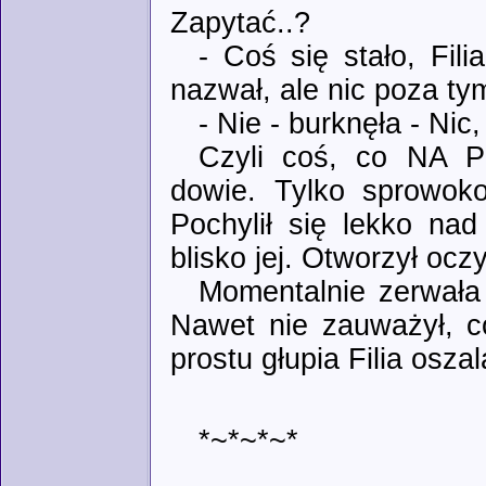
Zapytać..?
- Coś się stało, Fili
nazwał, ale nic poza ty
- Nie - burknęła - Nic
Czyli coś, co NA P
dowie. Tylko sprowok
Pochylił się lekko nad
blisko jej. Otworzył oczy
Momentalnie zerwała 
Nawet nie zauważył, co
prostu głupia Filia oszal
*~*~*~*