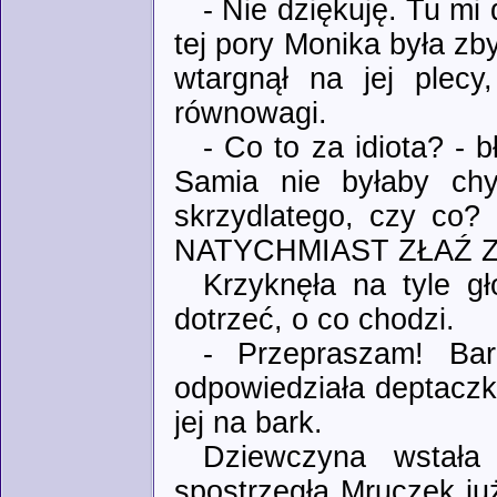
- Nie dziękuję. Tu mi
tej pory Monika była zb
wtargnął na jej plecy
równowagi.
- Co to za idiota? - 
Samia nie byłaby chy
skrzydlatego, czy co? 
NATYCHMIAST ZŁAŹ ZE
Krzyknęła na tyle g
dotrzeć, o co chodzi.
- Przepraszam! Bar
odpowiedziała deptaczka
jej na bark.
Dziewczyna wstała 
spostrzegła Mruczek już 