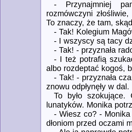
- Przynajmniej pa
rozmówczyni złośliwie,
To znaczy, że tam, skąd 
- Tak! Kolegium Magó
- I wszyscy są tacy d
- Tak! - przyznała rad
- I też potrafią szuk
albo rozdeptać kogoś, b
- Tak! - przyznała cz
znowu odpłynęły w dal.
To było szokujące. 
lunatyków. Monika potrz
- Wiesz co? - Monika
dłoniom przed oczami ma