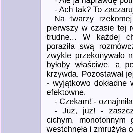
- Ale ja naprawdę potr
- Ach tak? To zaczaru
Na twarzy rzekomej
pierwszy w czasie tej 
trudne... W każdej c
poraziła swą rozmówcz
zwykle przekonywało n
byłoby właściwe, a p
krzywda. Pozostawał je
- wyjątkowo dokładne w
efektowne.
- Czekam! - oznajmił
- Już, już! - zaszcz
cichym, monotonnym g
westchnęła i zmrużyła o