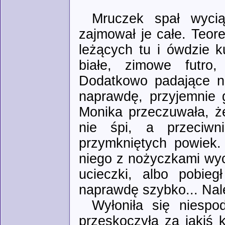
Mruczek spał wyci
zajmował je całe. Teor
leżących tu i ówdzie k
białe, zimowe futro,
Dodatkowo padające na
naprawdę, przyjemnie g
Monika przeczuwała, ż
nie śpi, a przeciwni
przymkniętych powiek.
niego z nożyczkami wyc
ucieczki, albo pobieg
naprawdę szybko... Nale
Wyłoniła się niespo
przeskoczyła za jakiś k