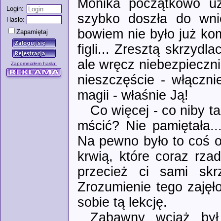
Monika początkowo uz
Login:
szybko doszła do wni
Hasło:
bowiem nie było już ko
Zapamiętaj
figli... Zresztą skrzydla
ale wręcz niebezpieczni
Zapomniałem hasła!
nieszczęście - włączn
magii - właśnie Ją!
Co więcej - co niby ta
mścić? Nie pamiętała..
Na pewno było to coś o
krwią, które coraz rzadz
przecież ci sami skrz
Zrozumienie tego zajęło 
sobie tą lekcję.
Zabawny wciąż był 