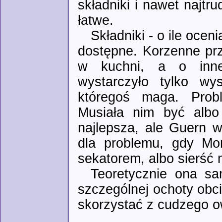
składniki i nawet najtru
łatwe.
Składniki - o ile ocen
dostępne. Korzenne pr
w kuchni, a o inne, 
wystarczyło tylko wys
któregoś maga. Proble
Musiała nim być albo
najlepsza, ale Guern 
dla problemu, gdy Mon
sekatorem, albo sierść m
Teoretycznie ona sa
szczególnej ochoty obc
skorzystać z cudzego ow