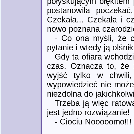
połyskującym błękitem p
postanowiła poczekać,
Czekała... Czekała i c
nowo poznana czarodzie
- Co ona myśli, że c
pytanie i wtedy ją olśniło
Gdy ta ofiara wchodził
czas. Oznacza to, że 
wyjść tylko w chwili
wypowiedzieć nie może, 
niezdolna do jakichkolwi
Trzeba ją więc ratow
jest jedno rozwiązanie!
- Ciociu Nooooomo!!!