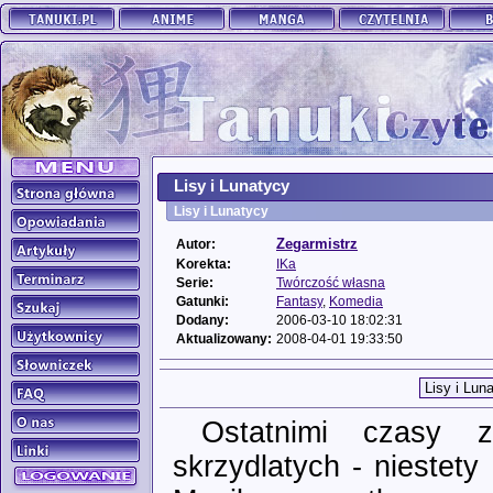
Lisy i Lunatycy
Lisy i Lunatycy
Zegarmistrz
Autor:
Korekta:
IKa
Serie:
Twórczość własna
Gatunki:
Fantasy
,
Komedia
Dodany:
2006-03-10 18:02:31
Aktualizowany:
2008-04-01 19:33:50
Ostatnimi czasy z
skrzydlatych - niestet