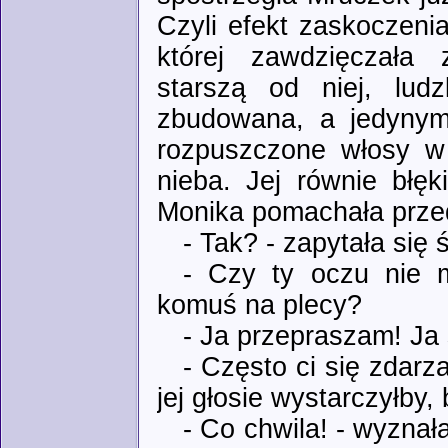
Czyli efekt zaskoczenia
której zawdzięczała
starszą od niej, ludz
zbudowana, a jedynym,
rozpuszczone włosy w 
nieba. Jej równie błęk
Monika pomachała przed
- Tak? - zapytała się
- Czy ty oczu nie 
komuś na plecy?
- Ja przepraszam! Ja s
- Często ci się zdarz
jej głosie wystarczyłby,
- Co chwila! - wyznał