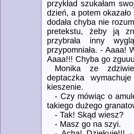
przykład szukałam swoj
dzień, a potem okazało s
dodała chyba nie rozum
pretekstu, żeby ją zr
przybrała inny wyg
przypomniała. - Aaaa! Wł
Aaaa!!! Chyba go zguuub
Monika ze zdziwie
deptaczka wymachuje
kieszenie.
- Czy mówiąc o amul
takiego dużego granato
- Tak! Skąd wiesz?
- Masz go na szyi.
- Acha! Dziękuje!!! 