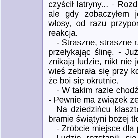
czyścił latryny... - Roz
ale gdy zobaczyłem j
włosy, od razu przypo
reakcja.
- Straszne, straszne r
przełykając ślinę. - J
znikają ludzie, nikt nie
wieś zebrała się przy k
że boi się okrutnie.
- W takim razie cho
- Pewnie ma związek ze
Na dziedzińcu klaszt
bramie świątyni bożej tł
- Zróbcie miejsce dla 
Ludzie rozstąpili si