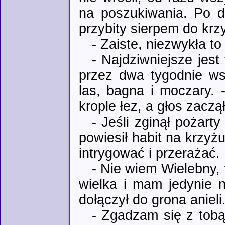
na poszukiwania. Po d
przybity sierpem do krzy
- Zaiste, niezwykła t
- Najdziwniejsze jest
przez dwa tygodnie wsz
las, bagna i moczary.
krople łez, a głos zaczą
- Jeśli zginął pożart
powiesił habit na krzyżu
intrygować i przerażać.
- Nie wiem Wielebny,
wielka i mam jedynie na
dołączył do grona anieli
- Zgadzam się z tobą