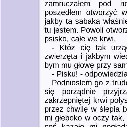
zamruczałem pod no
poszedłem otworzyć wr
jakby ta sabaka właśni
tu jestem. Powoli otwor
psisko, całe we krwi.
- Któż cię tak urzą
zwierzęta i jakbym wie
bym mu głowę przy same
- Pisku! - odpowiedzia
Podniosłem go z trud
się porządnie przyj
zakrzepniętej krwi poły
przez chwilę w ślepia be
mi głęboko w oczy tak,
coś kazało mi pogład