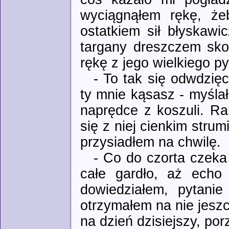
wyciągnąłem rękę, żeb
ostatkiem sił błyskawi
targany dreszczem sko
rękę z jego wielkiego p
- To tak się odwdzięc
ty mnie kąsasz - myśl
naprędce z koszuli. Ra
się z niej cienkim stru
przysiadłem na chwilę.
- Co do czorta czeka 
całe gardło, aż echo 
dowiedziałem, pytani
otrzymałem na nie jesz
na dzień dzisiejszy, por