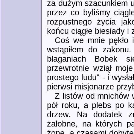
za dużym szacunkiem u
przez co byliśmy ciągl
rozpustnego życia jak
końcu ciągłe biesiady i 
Coś we mnie pękło i
wstąpiłem do zakonu.
błaganiach Bobek si
przewrotnie wziął moj
prostego ludu" - i wysł
pierwsi misjonarze przy
Z listów od mnichów 
pół roku, a plebs po k
drzew. Na dodatek zn
żałobne, na których pa
żonę, a czasami dobytek