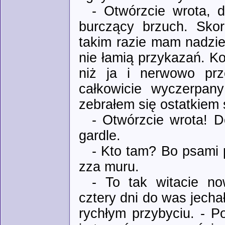
- Otwórzcie wrota, d
burczący brzuch. Skor
takim razie mam nadzie
nie łamią przykazań. Koń
niż ja i nerwowo prz
całkowicie wyczerpany
zebrałem się ostatkiem s
- Otwórzcie wrota! D
gardle.
- Kto tam? Bo psami 
zza muru.
- To tak witacie no
cztery dni do was jecha
rychłym przybyciu. - P