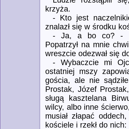
krzyża.
- Kto jest naczelni
znalazł się w środku koś
- Ja, a bo co? - r
Popatrzył na mnie chwi
wreszcie odezwał się d
- Wybaczcie mi Ojc
ostatniej mszy zapowi
gościa, ale nie sądzi
Prostak, Józef Prostak
sługą kasztelana Birw
wilcy, albo inne ścierwo
musiał złapać oddech
kościele i rzekł do nich: