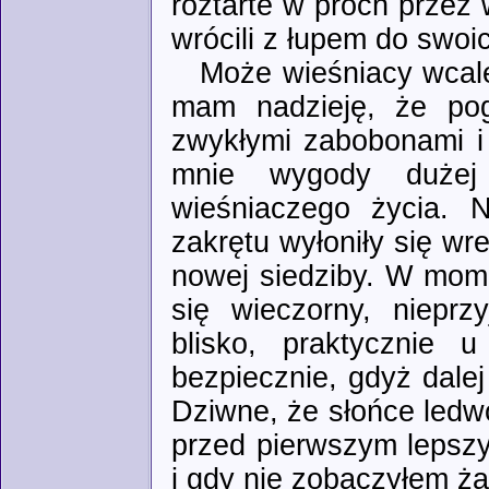
roztarte w proch przez 
wrócili z łupem do swo
Może wieśniacy wcale 
mam nadzieję, że pog
zwykłymi zabobonami i 
mnie wygody dużej 
wieśniaczego życia. 
zakrętu wyłoniły się wr
nowej siedziby. W mom
się wieczorny, nieprz
blisko, praktycznie 
bezpiecznie, gdyż dale
Dziwne, że słońce ledwo
przed pierwszym lepsz
i gdy nie zobaczyłem ża