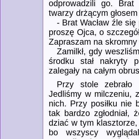
odprowadzili go. Br
twarzy drżącym głosem 
- Brat Wacław źle si
proszę Ojca, o szczegó
Zapraszam na skromny p
Zamilkł, gdy weszliśm
środku stał nakryty 
zalegały na całym obrus
Przy stole zebrało
Jedliśmy w milczeniu, 
nich. Przy posiłku nie
tak bardzo zgłodniał, 
dziać w tym klasztorze, 
bo wszyscy wygląda