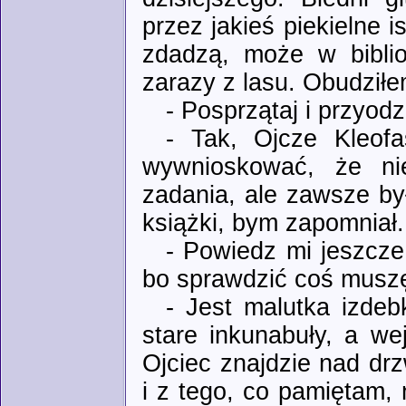
przez jakieś piekielne i
zdadzą, może w biblio
zarazy z lasu. Obudziłe
- Posprzątaj i przyodz
- Tak, Ojcze Kleof
wywnioskować, że ni
zadania, ale zawsze było
książki, bym zapomniał.
- Powiedz mi jeszcze,
bo sprawdzić coś musz
- Jest malutka izdeb
stare inkunabuły, a we
Ojciec znajdzie nad dr
i z tego, co pamiętam,