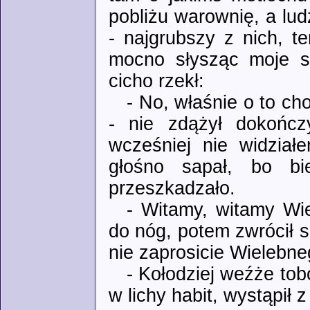
pobliżu warownię, a lud
- najgrubszy z nich, t
mocno słysząc moje sło
cicho rzekł:
- No, właśnie o to cho
- nie zdążył dokończ
wcześniej nie widział
głośno sapał, bo bi
przeszkadzało.
- Witamy, witamy Wie
do nóg, potem zwrócił s
nie zaprosicie Wielebne
- Kołodziej weźże tob
w lichy habit, wystąpił z