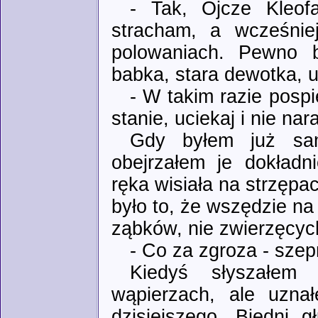
- Tak, Ojcze Kleof
stracham, a wcześnie
polowaniach. Pewno 
babka, stara dewotka, u
- W takim razie pospi
stanie, uciekaj i nie nar
Gdy byłem już sa
obejrzałem je dokładn
ręka wisiała na strzępa
było to, że wszędzie na
ząbków, nie zwierzęcych
- Co za zgroza - szep
Kiedyś słyszałem 
wąpierzach, ale uzna
dzisiejszego. Biedni 