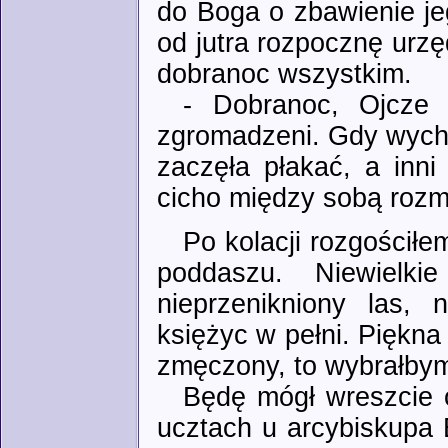
do Boga o zbawienie j
od jutra rozpocznę urzę
dobranoc wszystkim.
- Dobranoc, Ojcze 
zgromadzeni. Gdy wycho
zaczęła płakać, a inni
cicho między sobą rozm
Po kolacji rozgościł
poddaszu. Niewielk
nieprzenikniony las,
księżyc w pełni. Piękna
zmęczony, to wybrałbym
Będę mógł wreszcie 
ucztach u arcybiskupa 