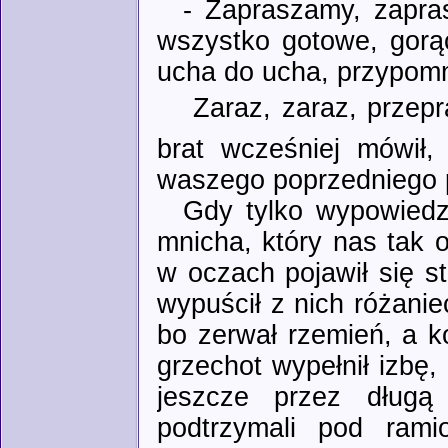
- Zapraszamy, zapras
wszystko gotowe, gorąc
ucha do ucha, przypomn
 Zaraz, zaraz, prze
brat wcześniej mówił
waszego poprzedniego 
Gdy tylko wypowiedzi
mnicha, który nas tak 
w oczach pojawił się st
wypuścił z nich różani
bo zerwał rzemień, a k
grzechot wypełnił izbę, 
jeszcze przez długą 
podtrzymali pod rami