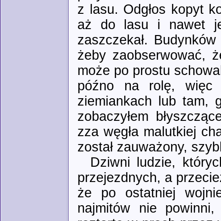
z lasu. Odgłos kopyt k
aż do lasu i nawet j
zaszczekał. Budynków w
żeby zaobserwować, że 
może po prostu schowali
późno na rolę, więc 
ziemiankach lub tam, 
zobaczyłem błyszcząc
zza węgła malutkiej cha
został zauważony, szybk
Dziwni ludzie, który
przejezdnych, a przecie
że po ostatniej wojn
najmitów nie powinni,