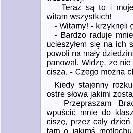
- Teraz są to i moje
witam wszystkich!
- Witamy! - krzyknęli
- Bardzo raduje mnie
ucieszyłem się na ich 
powoli na mały dziedzin
panował. Widzę, że nie b
cisza. - Czego można ch
Kiedy stajenny rozku
ostre słowa jakimi zost
- Przepraszam Brac
wpuścić mnie do klasz
ciszę, przez cały dzień
tam o jakimś motłoch