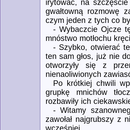
irytować, na szczęści
gwałtowną rozmowę za
czym jeden z tych co by
- Wybaczcie Ojcze tę
mnóstwo motłochu kręci 
- Szybko, otwierać t
ten sam głos, już nie 
otworzyły się z prze
nienaoliwionych zawias
Po krótkiej chwili 
grupkę mnichów tłoc
rozbawiły ich ciekawskie
- Witamy szanowneg
zawołał najgrubszy z n
wcześniej.