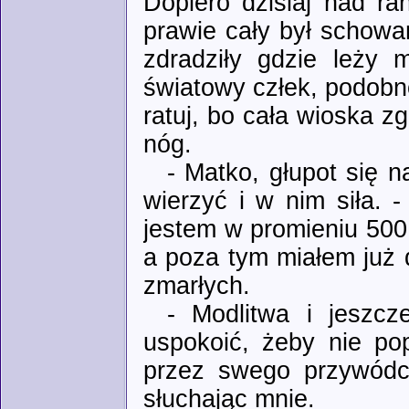
Dopiero dzisiaj nad ra
prawie cały był schowa
zdradziły gdzie leży 
światowy człek, podobn
ratuj, bo cała wioska zg
nóg.
- Matko, głupot się 
wierzyć i w nim siła. 
jestem w promieniu 500 
a poza tym miałem już 
zmarłych.
- Modlitwa i jeszcz
uspokoić, żeby nie pop
przez swego przywódcę
słuchając mnie.