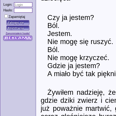
Login:
Hasło:
Czy ja jestem?
Zapamiętaj
Ból.
Jestem.
Zapomniałem hasła!
Nie mogę się ruszyć. 
Ból.
Nie mogę krzyczeć.
Gdzie ja jestem?
A miało być tak pięknie
Żywiłem nadzieję, ż
gdzie dziki zwierz i c
już poważnie martwić, 