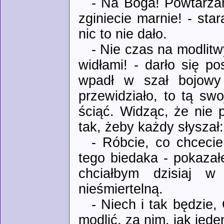
- Na Boga! Powtarzam
zginiecie marnie! - sta
nic to nie dało.
- Nie czas na modlitw
widłami! - darło się p
wpadł w szał bojowy
przewidziało, to tą sw
ściąć. Widząc, że nie 
tak, żeby każdy słyszał:
- Róbcie, co chceci
tego biedaka - pokazał
chciałbym dzisiaj 
nieśmiertelną.
- Niech i tak będzie, 
modlić, za nim, jak jede