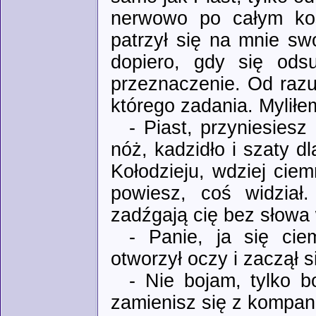
nerwowo po całym kośc
patrzył się na mnie s
dopiero, gdy się odsu
przeznaczenie. Od razu
którego zadania. Myliłe
- Piast, przyniesiesz
nóż, kadzidło i szaty dl
Kołodzieju, wdziej cie
powiesz, coś widział
zadźgają cię bez słowa 
- Panie, ja się cie
otworzył oczy i zaczął s
- Nie bojam, tylko b
zamienisz się z kompa