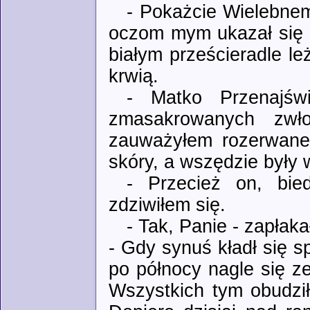
- Pokażcie Wielebnemu
oczom mym ukazał się 
białym prześcieradle le
krwią.
- Matko Przenajśw
zmasakrowanych zwło
zauważyłem rozerwane 
skóry, a wszędzie były 
- Przecież on, bie
zdziwiłem się.
- Tak, Panie - zapłak
- Gdy synuś kładł się sp
po północy nagle się ze
Wszystkich tym obudził