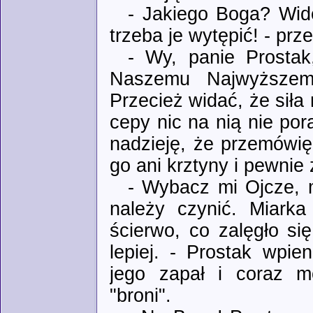
- Jakiego Boga? Wideł
trzeba je wytępić! - prz
- Wy, panie Prostak
Naszemu Najwyższem
Przecież widać, że siła 
cepy nic na nią nie po
nadzieję, że przemówię
go ani krztyny i pewnie
- Wybacz mi Ojcze, m
należy czynić. Miarka
ścierwo, co zalęgło si
lepiej. - Prostak wpie
jego zapał i coraz m
"broni".