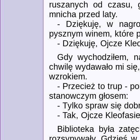
ruszanych od czasu, g
mnicha przed laty.
- Dziękuję, w nagr
pysznym winem, które p
- Dziękuję, Ojcze Kleo
Gdy wychodziłem, na
chwilę wydawało mi się
wzrokiem.
- Przecież to trup - 
stanowczym głosem:
- Tylko spraw się dob
- Tak, Ojcze Kleofasie
Biblioteka była zatę
rozsypywały. Gdzieś w 