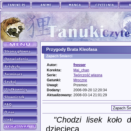
Przygody Brata Kleofasa
Zapach Śmierci
fresser
Autor:
Korekta:
Mai_chan
Serie:
Twórczość własna
Gatunki:
Mroczne
Uwagi:
Przemoc
Dodany:
2006-09-20 12:20:34
Aktualizowany:
2008-03-14 21:01:29
"Chodzi lisek koło d
dziecięca