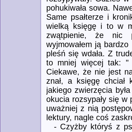
pohukiwała sowa. Nawet
Same psałterze i kroni
wielką księgę i to w 
zwątpienie, że nic 
wyjmowałem ją bardzo de
pleśń się wdała. Z trud
to mniej więcej tak: 
Ciekawe, że nie jest na
znał, a księgę chciał
jakiego zwierzęcia była
okucia rozsypały się w 
uważniej z nią postępo
lektury, nagle coś zaskr
- Czyżby któryś z ps