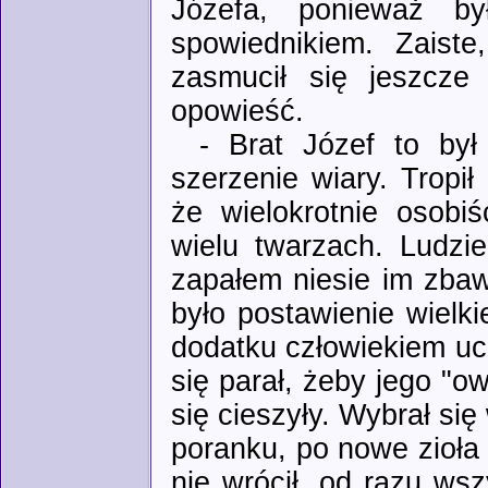
Józefa, ponieważ by
spowiednikiem. Zaiste
zasmucił się jeszcze 
opowieść.
- Brat Józef to by
szerzenie wiary. Tropił
że wielokrotnie osobi
wielu twarzach. Ludzi
zapałem niesie im zba
było postawienie wielk
dodatku człowiekiem uc
się parał, żeby jego "o
się cieszyły. Wybrał si
poranku, po nowe zioła
nie wrócił, od razu ws