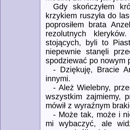
Gdy skończyłem kró
krzykiem ruszyła do las
poprosiłem brata Anze
rezolutnych kleryków
stojących, byli to Pias
niepewnie stanęli pr
spodziewać po nowym 
- Dziękuję, Bracie 
innymi.
- Ależ Wielebny, prz
wszystkim zajmiemy, p
mówił z wyraźnym brak
- Może tak, może i n
mi wybaczyć, ale wid