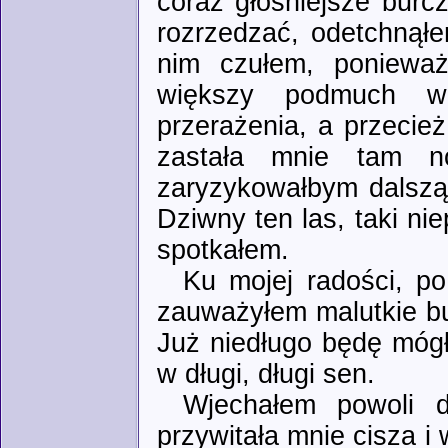
coraz głośniejsze burc
rozrzedzać, odetchnął
nim czułem, ponieważ
większy podmuch w
przerażenia, a przecież
zastała mnie tam n
zaryzykowałbym dalszą 
Dziwny ten las, taki ni
spotkałem.
Ku mojej radości, po
zauważyłem malutkie bu
Już niedługo będę mógł
w długi, długi sen.
Wjechałem powoli d
przywitała mnie cisza i