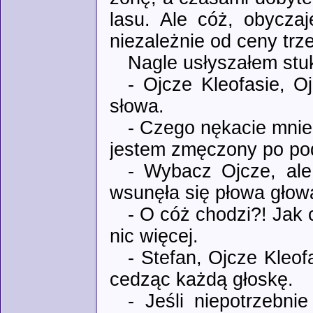
lasu. Ale cóż, obyczaj
niezależnie od ceny trz
Nagle usłyszałem stu
- Ojcze Kleofasie, O
słowa.
- Czego nękacie mnie
jestem zmęczony po po
- Wybacz Ojcze, ale
wsunęła się płowa głow
- O cóż chodzi?! Jak 
nic więcej.
- Stefan, Ojcze Kleof
cedząc każdą głoskę.
- Jeśli niepotrzebni