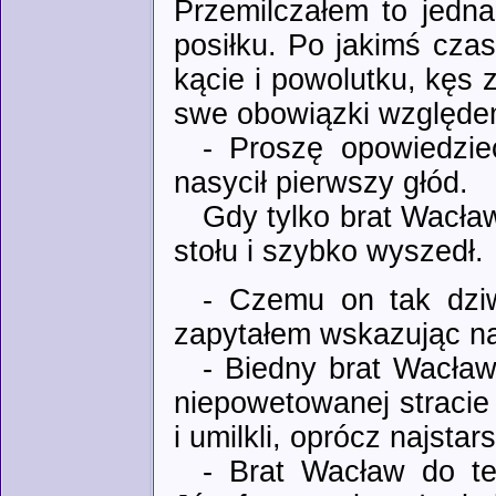
Przemilczałem to jedn
posiłku. Po jakimś cza
kącie i powolutku, kęs
swe obowiązki względem
- Proszę opowiedzi
nasycił pierwszy głód.
Gdy tylko brat Wacław
stołu i szybko wyszedł.
- Czemu on tak dziw
zapytałem wskazując na
- Biedny brat Wacław,
niepowetowanej stracie 
i umilkli, oprócz najsta
- Brat Wacław do tej