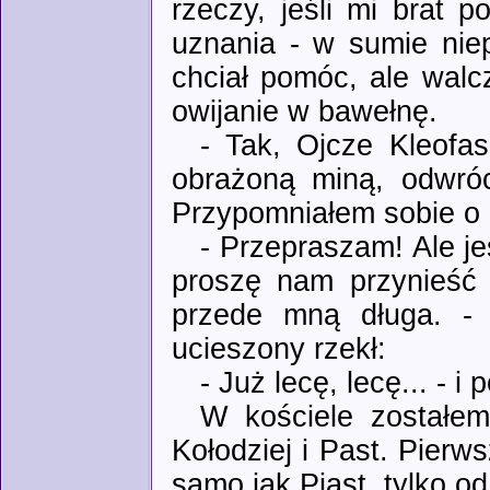
rzeczy, jeśli mi brat 
uznania - w sumie nie
chciał pomóc, ale walc
owijanie w bawełnę.
- Tak, Ojcze Kleofas
obrażoną miną, odwróci
Przypomniałem sobie o 
- Przepraszam! Ale j
proszę nam przynieść 
przede mną długa. - 
ucieszony rzekł:
- Już lecę, lecę... - i 
W kościele zostałe
Kołodziej i Past. Pier
samo jak Piast, tylko od