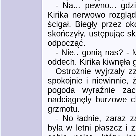
- Na... pewno... gdzi
Kirika nerwowo rozgląd
ścigał. Biegły przez o
skończyły, ustępując sk
odpocząć.
- Nie.. gonią nas? - 
oddech. Kirika kiwnęła 
Ostrożnie wyjrzały z
spokojnie i niewinnie,
pogoda wyraźnie za
nadciągnęły burzowe c
grzmotu.
- No ładnie, zaraz z
była w letni płaszcz i 