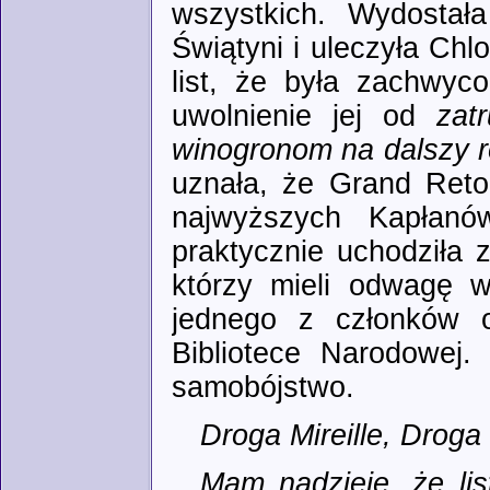
wszystkich. Wydostał
Świątyni i uleczyła Chl
list, że była zachwyc
uwolnienie jej od
zat
winogronom na dalszy 
uznała, że Grand Retou
najwyższych Kapłan
praktycznie uchodziła 
którzy mieli odwagę w
jednego z członków o
Bibliotece Narodowej. 
samobójstwo.
Droga Mireille, Droga 
Mam nadzieję, że li