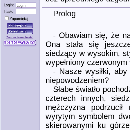
Login:
Hasło:
Prolog
Zapamiętaj
- Obawiam się, że na
Zapomniałem hasła!
Ona stała się jeszcz
siedzący w wysokim, sty
wypełniony czerwonym
- Nasze wysiłki, aby
niepowodzeniem?
Słabe światło pochod
czterech innych, sied
mężczyzna podrzucił 
wyrytym symbolem dwó
skierowanymi ku górze