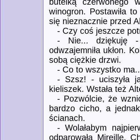
butelką czerwonego wi
winogron. Postawiła to 
się nieznacznie przed A
- Czy coś jeszcze po
- Nie... dziękuję 
odwzajemniła ukłon. Ko
sobą ciężkie drzwi.
- Co to wszystko ma..
- Szsz! - uciszyła 
kieliszek. Wstała też Al
- Pozwólcie, że wzni
bardzo cicho, a jedna
ścianach.
- Wolałabym najpier
odparowała Mireille. C