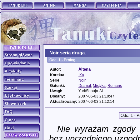
Noir seria druga.
Odc. 1 - Prolog.
Altena
Autor:
Korekta:
IKa
Serie:
Noir
Gatunki:
Dramat
,
Mistyka
,
Romans
Uwagi:
Yuri/Shoujo-Ai
Dodany:
2007-06-03 21:10:47
Aktualizowany:
2007-06-03 21:12:14
Nie wyrażam zgody n
bez uprzedniego uzgodn