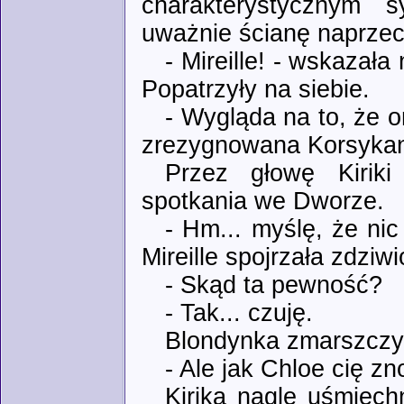
charakterystycznym 
uważnie ścianę naprzec
- Mireille! - wskazała
Popatrzyły na siebie.
- Wygląda na to, że o
zrezygnowana Korsyka
Przez głowę Kiriki
spotkania we Dworze.
- Hm... myślę, że nic
Mireille spojrzała zdziw
- Skąd ta pewność?
- Tak... czuję.
Blondynka zmarszczył
- Ale jak Chloe cię zn
Kirika nagle uśmiechn