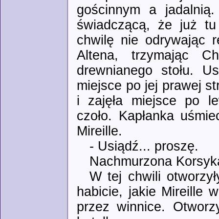
gościnnym a jadalnią.
świadczącą, że już tu
chwilę nie odrywając r
Altena, trzymając C
drewnianego stołu. Us
miejsce po jej prawej s
i zajęła miejsce po le
czoło. Kapłanka uśmiec
Mireille.
- Usiądź... proszę.
Nachmurzona Korsykan
W tej chwili otworzy
habicie, jakie Mireille 
przez winnice. Otworz