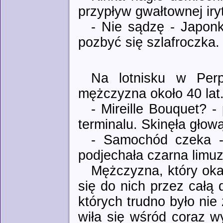
przypływ gwałtownej iryt
- Nie sądzę - Japon
pozbyć się szlafroczka.
Na lotnisku w Perp
mężczyzna około 40 lat
- Mireille Bouquet? -
terminalu. Skinęła głową
- Samochód czeka - 
podjechała czarna limu
Mężczyzna, który oka
się do nich przez całą 
których trudno było ni
wiła się wśród coraz 