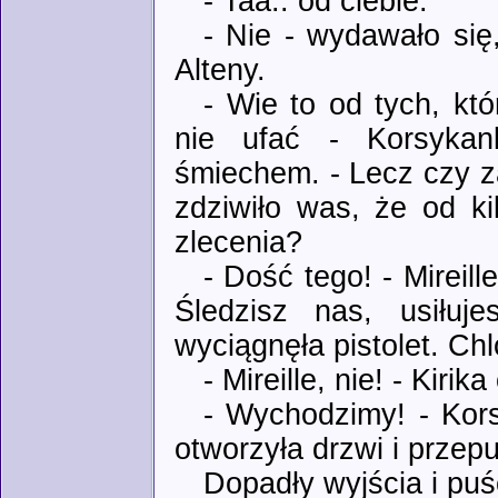
- Taa.. od ciebie.
- Nie - wydawało się
Alteny.
- Wie to od tych, kt
nie ufać - Korsykan
śmiechem. - Lecz czy za
zdziwiło was, że od ki
zlecenia?
- Dość tego! - Mireil
Śledzisz nas, usiłuj
wyciągnęła pistolet. Chl
- Mireille, nie! - Kirik
- Wychodzimy! - Kors
otworzyła drzwi i przepu
Dopadły wyjścia i puś