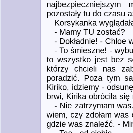
najbezpieczniejszym 
pozostały tu do czasu 
Korsykanka wyglądała
- Mamy TU zostać?
- Dokładnie! - Chloe w
- To śmieszne! - wybuc
to wszystko jest bez s
którzy chcieli nas za
poradzić. Poza tym s
Kiriko, idziemy - odsun
brwi, Kirika obróciła się
- Nie zatrzymam was..
wiem, czy zdołam was o
gdzie was znaleźć. - Mir