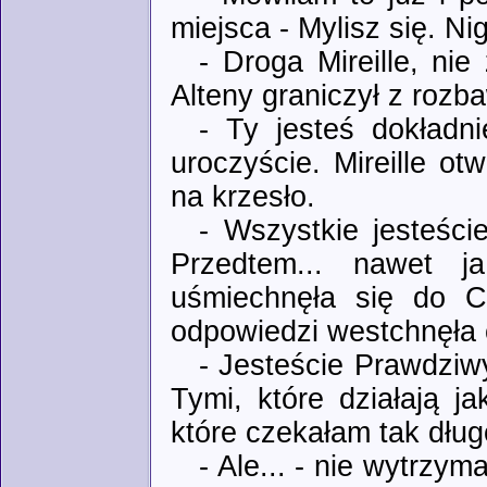
miejsca - Mylisz się. N
- Droga Mireille, ni
Alteny graniczył z rozb
- Ty jesteś dokładn
uroczyście. Mireille o
na krzesło.
- Wszystkie jesteści
Przedtem... nawet 
uśmiechnęła się do Ch
odpowiedzi westchnęła 
- Jesteście Prawdziwy
Tymi, które działają j
które czekałam tak długo
- Ale... - nie wytrzy