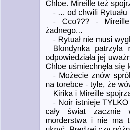
Chloe. Mireille też spoj
- ... od chwili Rytuał
- Cco??? - Mireill
żadnego...
- Rytuał nie musi wyg
Blondynka patrzyła 
odpowiedziała jej uważn
Chloe uśmiechnęła się l
- Możecie znów sprób
na torebce - tyle, że wó
Kirika i Mireille spoj
- Noir istnieje TYLKO
cały świat zacznie 
morderstwa i nie ma t
ukryć. Prędzej czy późni