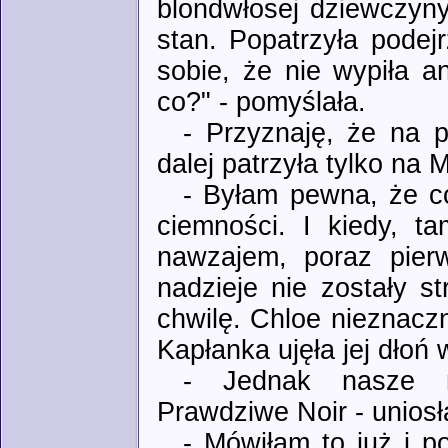
blondwłosej dziewczyny,
stan. Popatrzyła podejr
sobie, że nie wypiła a
co?" - pomyślała.
- Przyznaję, że na 
dalej patrzyła tylko na Mi
- Byłam pewna, że c
ciemności. I kiedy, ta
nawzajem, poraz pier
nadzieje nie zostały s
chwilę. Chloe nieznaczni
Kapłanka ujęła jej dłoń 
- Jednak nasze ma
Prawdziwe Noir - uniosł
- Mówiłam to już i p