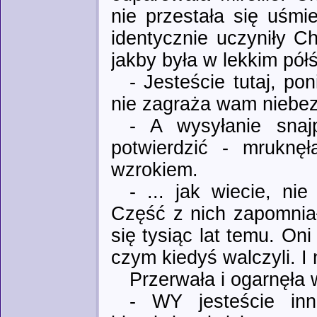
nie przestała się uśmi
identycznie uczyniły Ch
jakby była w lekkim półś
- Jesteście tutaj, po
nie zagraża wam niebez
- A wysyłanie snaj
potwierdzić - mruknęł
wzrokiem.
- ... jak wiecie, ni
Część z nich zapomniał
się tysiąc lat temu. Oni 
czym kiedyś walczyli. I 
Przerwała i ogarnęła w
- WY jesteście in