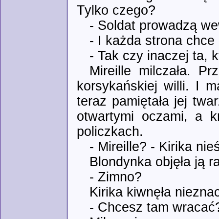
Tylko czego?
- Soldat prowadzą we
- I każda strona chce
- Tak czy inaczej ta, 
Mireille milczała. P
korsykańskiej willi. I
teraz pamiętała jej twa
otwartymi oczami, a k
policzkach.
- Mireille? - Kirika ni
Blondynka objęła ją r
- Zimno?
Kirika kiwnęła niezna
- Chcesz tam wracać