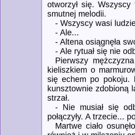
otworzył się. Wszyscy 
smutnej melodii.
- Wszyscy wasi ludzie
- Ale...
- Altena osiągnęła swó
- Ale rytuał się nie odb
Pierwszy mężczyzna 
kieliszkiem o marmurow
się echem po pokoju. 
kunsztownie zdobioną la
strzał.
- Nie musiał się o
połączyły. A trzecie... p
Martwe ciało osunęło