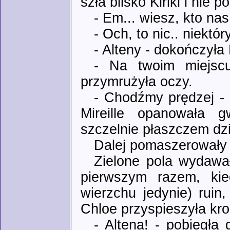
szła blisko Kiriki i nie 
- Em... wiesz, kto nas
- Och, to nic.. niektó
- Alteny - dokończyła 
- Na twoim miejsc
przymrużyła oczy.
- Chodźmy prędzej - 
Mireille opanowała g
szczelnie płaszczem dzi
Dalej pomaszerowały 
Zielone pola wydawał
pierwszym razem, kie
wierzchu jedynie) ruin
Chloe przyspieszyła kro
- Altena! - pobiegła