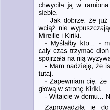
chwyciła ją w ramiona 
siebie.
- Jak dobrze, że już 
wciąż nie wypuszczają
Mireille i Kiriki.
- Myślałby kto... - 
cały czas trzymać dłoń 
spojrzała na nią wyzywa
- Mam nadzieję, że i
tutaj.
- Zapewniam cię, że 
głową w stronę Kiriki.
- Witajcie w domu... N
Zaprowadziła je d