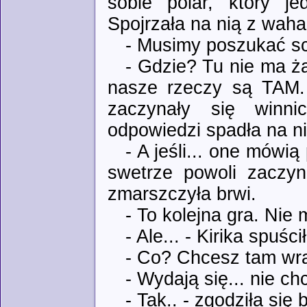
sobie polar, który j
Spojrzała na nią z wah
- Musimy poszukać sc
- Gdzie? Tu nie ma ża
nasze rzeczy są TAM. M
zaczynały się winn
odpowiedzi spadła na ni
- A jeśli... one mówią
swetrze powoli zaczyna
zmarszczyła brwi.
- To kolejna gra. Nie
- Ale... - Kirika spuśc
- Co? Chcesz tam wr
- Wydają się... nie ch
- Tak.. - zgodziła si