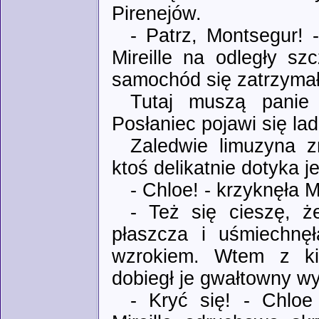
Pirenejów.
- Patrz, Montsegur! 
Mireille na odległy s
samochód się zatrzymał 
Tutaj muszą panie 
Posłaniec pojawi się lad
Zaledwie limuzyna z
ktoś delikatnie dotyka je
- Chloe! - krzyknęła M
- Też się cieszę, ż
płaszcza i uśmiechnęł
wzrokiem. Wtem z kie
dobiegł je gwałtowny w
- Kryć się! - Chloe 