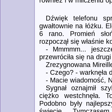
również i w milczeniu o
Dźwięk telefonu spr
gwałtownie na łóżku. E
6 rano. Promień sło
rozpoczął się właśnie ko
- Mmmmm... jeszcze
przewróciła się na drugi
Zrezygnowana Mireille
- Czego? - warknęła 
- Macie wiadomość, N
Sygnał oznajmił szy
ciężko westchnęła. T
Podobno były najlepsz
świecie. Tymczasem