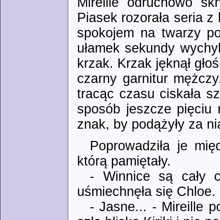
Mireille odruchowo sk
Piasek rozorała seria 
spokojem na twarzy po
ułamek sekundy wychyli
krzak. Krzak jęknął głoś
czarny garnitur mężczy
tracąc czasu ciskała sz
sposób jeszcze pięciu
znak, by podążyły za ni
Poprowadziła je międ
którą pamiętały.
- Winnice są cały c
uśmiechnęła się Chloe.
- Jasne... - Mireille