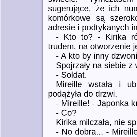
sugerujące, że ich nu
komórkowe są szerok
adresie i podtykanych 
- Kto to? - Kirika r
trudem, na otworzenie 
- A kto by inny dzwoni
Spojrzały na siebie z
- Soldat.
Mireille wstała i u
podążyła do drzwi.
- Mireille! - Japonka 
- Co?
Kirika milczała, nie s
- No dobra... - Mireil