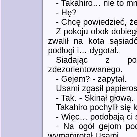
- Takahiro… nie to mn
- Hę?
- Chcę powiedzieć, ż
Z pokoju obok dobieg
zwalił na kota sąsia
podłogi i… dygotał.
Siadając z pow
zdezorientowanego.
- Gejem? - zapytał.
Usami zgasił papieros
- Tak. - Skinął głową.
Takahiro pochylił się
- Więc… podobają ci 
- Na ogół gejom pod
wymamrotał Usami.