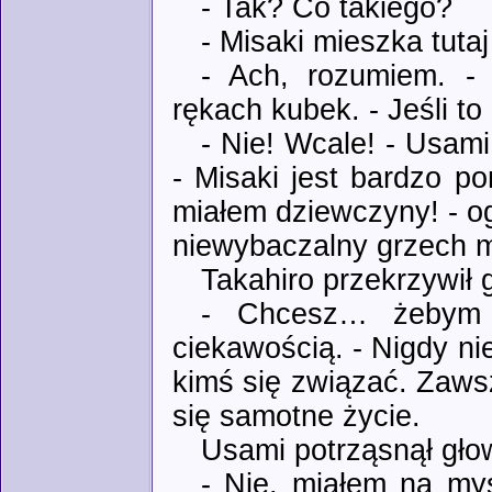
- Tak? Co takiego?
- Misaki mieszka tut
- Ach, rozumiem. -
rękach kubek. - Jeśli to
- Nie! Wcale! - Usam
- Misaki jest bardzo p
miałem dziewczyny! - og
niewybaczalny grzech m
Takahiro przekrzywił 
- Chcesz… żebym c
ciekawością. - Nigdy ni
kimś się związać. Zaws
się samotne życie.
Usami potrząsnął gło
- Nie, miałem na myś