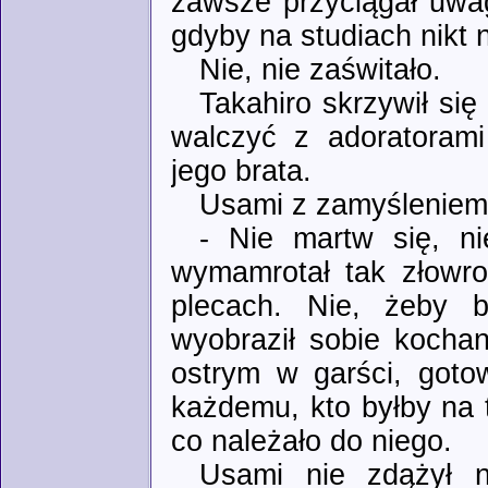
zawsze przyciągał uwa
gdyby na studiach nikt 
Nie, nie zaświtało.
Takahiro skrzywił się
walczyć z adoratorami
jego brata.
Usami z zamyśleniem 
- Nie martw się, ni
wymamrotał tak złowro
plecach. Nie, żeby 
wyobraził sobie kocha
ostrym w garści, goto
każdemu, kto byłby na 
co należało do niego.
Usami nie zdążył n