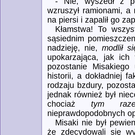
- Nie, wyszedł z p
wzruszył ramionami, a 
na piersi i zapalił go za
Kłamstwa! To wszyst
sąsiednim pomieszczen
nadzieję, nie,
modlił si
upokarzająca, jak ich
pozostanie Misakiego
historii, a dokładniej 
rodzaju bzdury, pozost
jednak również był nie
chociaż
tym raz
nieprawdopodobnych op
Misaki nie był pewie
że zdecydowali się wy