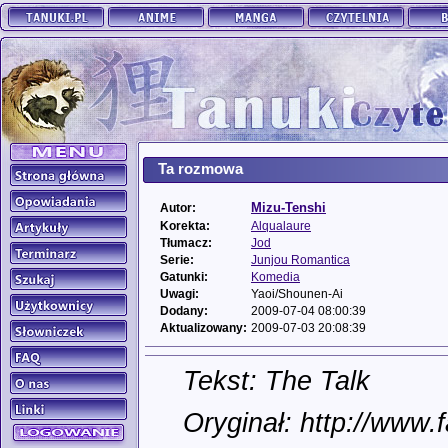
Ta rozmowa
Mizu-Tenshi
Autor:
Korekta:
Alqualaure
Tłumacz:
Jod
Serie:
Junjou Romantica
Gatunki:
Komedia
Uwagi:
Yaoi/Shounen-Ai
Dodany:
2009-07-04 08:00:39
Aktualizowany:
2009-07-03 20:08:39
Tekst: The Talk
Oryginał: http://www.