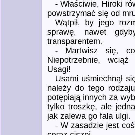
- Właściwie, Hiroki 
powstrzymać się od mr
Wątpił, by jego roz
sprawę, nawet gdyb
transparentem.
- Martwisz się, c
Niepotrzebnie, wciąż
Usagi!
Usami uśmiechnął się
należy do tego rodzaju
potępiają innych za wybó
tylko troszkę, ale jedn
jak zalewa go fala ulgi.
- W zasadzie jest co
coraz ciszej.