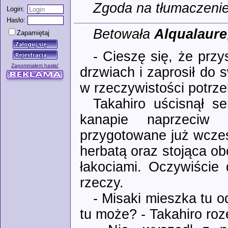
Zgoda na tłumaczenie:
Login:
Hasło:
Betowała
Alqualaure
Zapamiętaj
- Cieszę się, że przy
Zapomniałem hasła!
drzwiach i zaprosił do
w rzeczywistości potrz
Takahiro uścisnął s
kanapie naprzeciw 
przygotowane już wcześ
herbatą oraz stojąca o
łakociami. Oczywiście 
rzeczy.
- Misaki mieszka tu 
tu może? - Takahiro roze