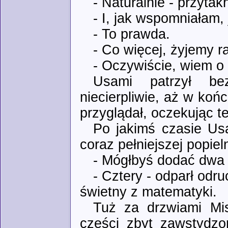
- Naturalnie - przytak
- I, jak wspomniałam,
- To prawda.
- Co więcej, żyjemy 
- Oczywiście, wiem o
Usami patrzył be
niecierpliwie, aż w koń
przyglądał, oczekując 
Po jakimś czasie Usa
coraz pełniejszej popieln
- Mógłbyś dodać dw
- Cztery - odparł od
świetny z matematyki.
Tuż za drzwiami Mis
części zbyt zawstydzo