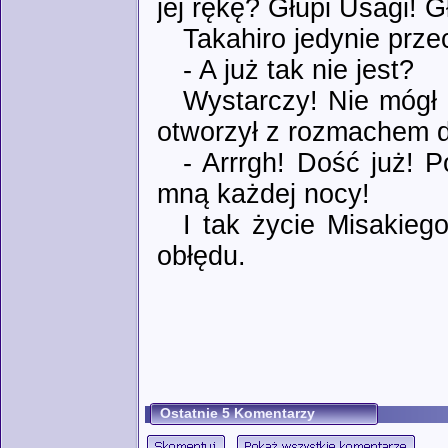
jej rękę? Głupi Usagi! Gł
Takahiro jedynie przec
- A już tak nie jest?
Wystarczy! Nie mógł 
otworzył z rozmachem dr
- Arrrgh! Dość już! 
mną każdej nocy!
I tak życie Misakieg
obłędu.
Ostatnie 5 Komentarzy