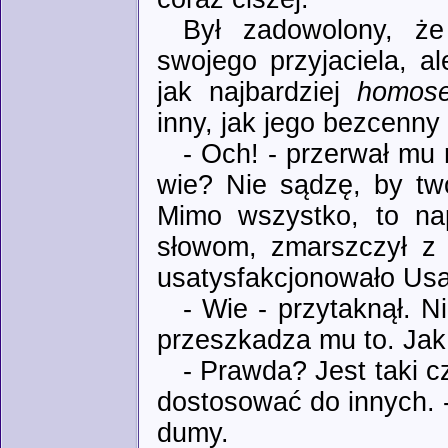
Był zadowolony, ż
swojego przyjaciela, a
jak najbardziej
homose
inny, jak jego bezcenny
- Och! - przerwał mu 
wie? Nie sądzę, by two
Mimo wszystko, to na
słowom, zmarszczył z
usatysfakcjonowało Us
- Wie - przytaknął. Ni
przeszkadza mu to. Jak
- Prawda? Jest taki c
dostosować do innych. -
dumy.