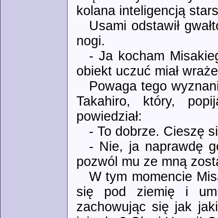
kolana inteligencją star
Usami odstawił gwałt
nogi.
- Ja kocham Misakieg
obiekt uczuć miał wraże
Powaga tego wyznania
Takahiro, który, popi
powiedział:
- To dobrze. Cieszę si
- Nie, ja naprawdę g
pozwól mu ze mną zost
W tym momencie Misak
się pod ziemię i um
zachowując się jak jak