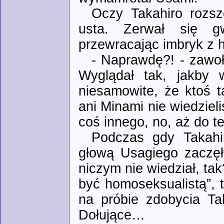
Oczy Takahiro rozsz
usta. Zerwał się g
przewracając imbryk z h
- Naprawdę?! - zawoł
Wyglądał tak, jakby 
niesamowite, że ktoś ta
ani Minami nie wiedzie
coś innego, no, aż do t
Podczas gdy Takahi
głową Usagiego zaczęł
niczym nie wiedział, tak
być homoseksualistą”, 
na próbie zdobycia Ta
Dołujące…