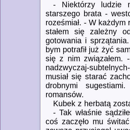
- Niektórzy ludzie
starszego brata - west
roześmiał. - W każdym ra
stałem się zależny o
gotowania i sprzątani
bym potrafił już żyć sa
się z nim związałem. 
nadzwyczaj-subtelnyc
musiał się starać zacho
drobnymi sugestiam
romansów.
Kubek z herbatą zosta
- Tak właśnie sądził
coś zaczęło mu świtać 