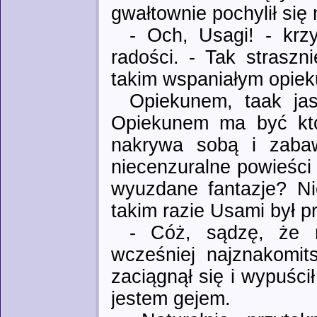
gwałtownie pochylił się
- Och, Usagi! - krz
radości. - Tak straszn
takim wspaniałym opiek
Opiekunem, taak jas
Opiekunem ma być kto
nakrywa sobą i zabaw
niecenzuralne powieści
wyuzdane fantazje? N
takim razie Usami był 
- Cóż, sądzę, że 
wcześniej najznakomits
zaciągnął się i wypuści
jestem gejem.