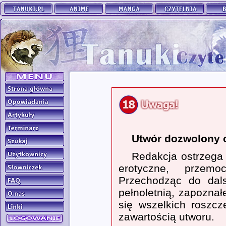
Utwór dozwolony o
Redakcja ostrzega
erotyczne, przemo
Przechodząc do dals
pełnoletnią, zapoznał
się wszelkich roszc
zawartością utworu.