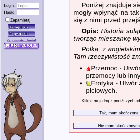
Poniżej znajduje si
Login:
mogły wpłynąć na tak
Hasło:
się z nimi przed przej
Zapamiętaj
Opis:
Historia splą
tworząc mieszankę w
Zapomniałem hasła!
Polka, z angielsk
Tam rzeczywistość zmi
Przemoc - Utwór
przemocy lub inny
Erotyka - Utwór
płciowych.
Kliknij na jedną z poniższych o