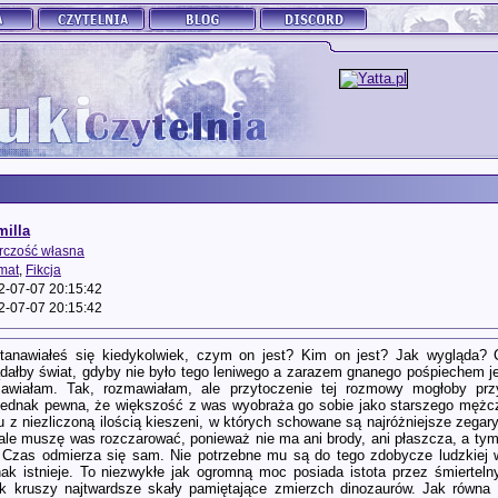
milla
rczość własna
mat
,
Fikcja
2-07-07 20:15:42
2-07-07 20:15:42
tanawiałeś się kiedykolwiek, czym on jest? Kim on jest? Jak wygląda? 
ądałby świat, gdyby nie było tego leniwego a zarazem gnanego pośpiechem 
wiałam. Tak, rozmawiałam, ale przytoczenie tej rozmowy mogłoby przyn
jednak pewna, że większość z was wyobraża go sobie jako starszego mężc
 z niezliczoną ilością kieszeni, w których schowane są najróżniejsze zegary
 ale muszę was rozczarować, ponieważ nie ma ani brody, ani płaszcza, a ty
Czas odmierza się sam. Nie potrzebne mu są do tego zdobycze ludzkiej wy
ak istnieje. To niezwykłe jak ogromną moc posiada istota przez śmierteln
ak kruszy najtwardsze skały pamiętające zmierzch dinozaurów. Jak równa z