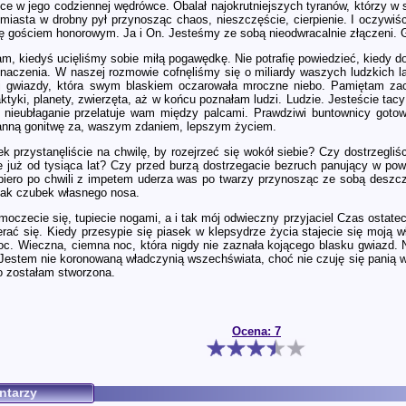
ńce w jego codziennej wędrówce. Obalał najokrutniejszych tyranów, którzy w s
ał miasta w drobny pył przynosząc chaos, nieszczęście, cierpienie. I oczyw
 gościem honorowym. Ja i On. Jesteśmy ze sobą nieodwracalnie złączeni. G
, kiedyś ucięliśmy sobie miłą pogawędkę. Nie potrafię powiedzieć, kiedy dokł
znaczenia. W naszej rozmowie cofnęliśmy się o miliardy waszych ludzkich 
j gwiazdy, która swym blaskiem oczarowała mroczne niebo. Pamiętam zac
ktyki, planety, zwierzęta, aż w końcu poznałam ludzi. Ludzie. Jesteście tacy
e nieubłaganie przelatuje wam między palcami. Prawdziwi buntownicy goto
tanną gonitwę za, waszym zdaniem, lepszym życiem.
k przystanęliście na chwilę, by rozejrzeć się wokół siebie? Czy dostrzegli
e już od tysiąca lat? Czy przed burzą dostrzegacie bezruch panujący w powi
opiero po chwili z impetem uderza was po twarzy przynosząc ze sobą deszcz 
j jak czubek własnego nosa.
moczecie się, tupiecie nogami, a i tak mój odwieczny przyjaciel Czas ostat
rać się. Kiedy przesypie się piasek w klepsydrze życia stajecie się moją w
noc. Wieczna, ciemna noc, która nigdy nie zaznała kojącego blasku gwiazd.
Jestem nie koronowaną władczynią wszechświata, choć nie czuję się panią w
o zostałam stworzona.
Ocena: 7
ntarzy