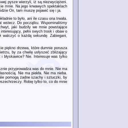
wej pysze wierzyli, iż są niezwyciężeni.
iście mnie. Na jego krwawych spektaklach
dzie On, tam muszę pojawić się i ja.
adnie to było, ani ile czasu ona trwała.
lat wstecz. Do początku. Wspominaliśmy
hwyt, jaki budziły we mnie powstające
 interesujący, pełni swych trosk i obaw o
wi walczyć o każdą sekundę. Zabiegani,
ście piękno drzewa, które dumnie porusza
etrzu, by za chwilę usłyszeć zbliżający
i błyskawice? Nie. Interesuje was tylko
ecznie przyprowadza was do mnie. Nie ma
łasnością. Nie ma piekła. Nie ma nieba.
 Nie pomogą żadne szachy i sztuczki, by
szechrzeczy. Robię tylko to, co do mnie