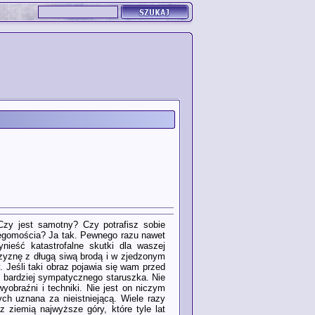
Czy jest samotny? Czy potrafisz sobie
jegomościa? Ja tak. Pewnego razu nawet
ieść katastrofalne skutki dla waszej
zyznę z długą siwą brodą i w zjedzonym
. Jeśli taki obraz pojawia się wam przed
m bardziej sympatycznego staruszka. Nie
obraźni i techniki. Nie jest on niczym
ych uznana za nieistniejącą. Wiele razy
 ziemią najwyższe góry, które tyle lat