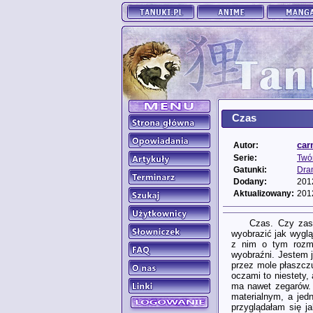
Czas
car
Autor:
Serie:
Twó
Gatunki:
Dra
Dodany:
201
Aktualizowany:
201
Czas. Czy zas
wyobrazić jak wygl
z nim o tym rozma
wyobraźni. Jestem 
przez mole płaszczu
oczami to niestety,
ma nawet zegarów. 
materialnym, a jedn
przyglądałam się j