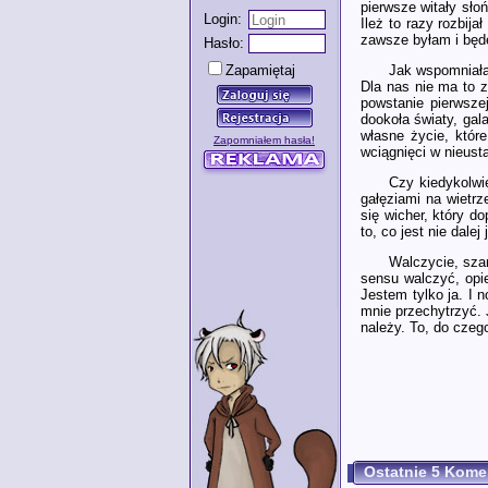
pierwsze witały sło
Login:
Ileż to razy rozbij
zawsze byłam i będę
Hasło:
Jak wspomniałam
Zapamiętaj
Dla nas nie ma to 
powstanie pierwsze
dookoła światy, gala
własne życie, któr
Zapomniałem hasła!
wciągnięci w nieus
Czy kiedykolwie
gałęziami na wietrz
się wicher, który d
to, co jest nie dale
Walczycie, sza
sensu walczyć, opie
Jestem tylko ja. I 
mnie przechytrzyć. 
należy. To, do czeg
Ostatnie 5 Kome