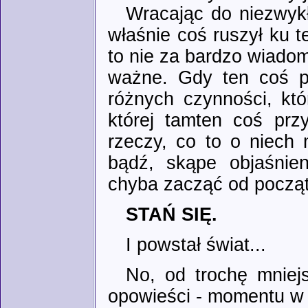
Wracając do niezwykł
właśnie coś ruszył ku t
to nie za bardzo wiadomo
ważne. Gdy ten coś po
różnych czynności, któ
której tamten coś prz
rzeczy, co to o niech
bądź, skąpe objaśnien
chyba zacząć od począ
STAŃ SIĘ.
I powstał świat...
No, od trochę mniejs
opowieści - momentu w 