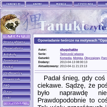
Opowiadanie twórcze na motywach "Opowi
shugohakke
Autor:
Serie:
Twórczość własna
Gatunki:
Komedia
,
Mistyka
,
Obyczajowy
,
Par
Dodany:
2013-04-13 08:00:13
Aktualizowany:
2013-04-11 21:23:13
Padał śnieg, gdy coś 
ciekawe. Sądzę, że pośr
było naprawdę nie
Prawdopodobnie to coś