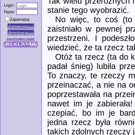
Tak wielu przeróżnych i
Login:
stanie tego wyobrazić.
Hasło:
No więc, to coś (to 
Zapamiętaj
zaistniało w pewnej pr
przestrzeni. I podeszł
Zapomniałem hasła!
wiedzieć, że ta rzecz t
Otóż ta rzecz (ta do k
padał śnieg) lubiła prz
To znaczy, te rzeczy mi
przeinaczać, a nie na o
poprzestawała na przei
nawet im je zabierała!
czepiać, bo im je bard
jedna rzecz była równ
takich zdolnych rzeczy 