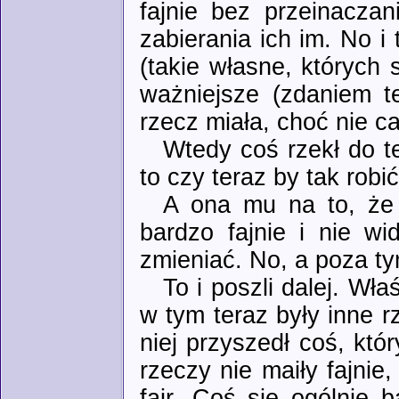
fajnie bez przeinaczan
zabierania ich im. No i 
(takie własne, których 
ważniejsze (zdaniem te
rzecz miała, choć nie ca
Wtedy coś rzekł do te
to czy teraz by tak robi
A ona mu na to, że 
bardzo fajnie i nie w
zmieniać. No, a poza tym
To i poszli dalej. Wł
w tym teraz były inne rz
niej przyszedł coś, któr
rzeczy nie maiły fajnie,
fair. Coś się ogólnie 