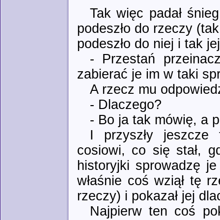
Tak więc padał śnieg,
podeszło do rzeczy (tak,
podeszło do niej i tak je
- Przestań przeinac
zabierać je im w taki s
A rzecz mu odpowiedz
- Dlaczego?
- Bo ja tak mówię, a
I przyszły jeszcze
cosiowi, co się stał, 
historyjki sprowadzę j
właśnie coś wziął tę rz
rzeczy) i pokazał jej dl
Najpierw ten coś pok