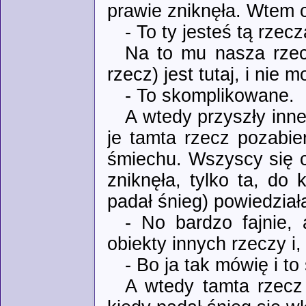
prawie zniknęła. Wtem c
- To ty jesteś tą rzecz
Na to mu nasza rzecz
rzecz) jest tutaj, i nie 
- To skomplikowane.
A wtedy przyszły inne
je tamta rzecz pozabie
śmiechu. Wszyscy się ci
zniknęła, tylko ta, do k
padał śnieg) powiedziała
- No bardzo fajnie,
obiekty innych rzeczy i,
- Bo ja tak mówię i t
A wtedy tamta rzecz 