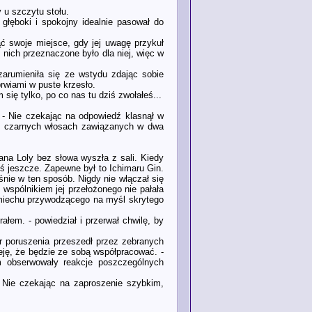
 u szczytu stołu.
e głęboki i spokojny idealnie pasował do
ąć swoje miejsce, gdy jej uwagę przykuł
 nich przeznaczone było dla niej, więc w
zarumieniła się ze wstydu zdając sobie
rwiami w puste krzesło.
ię tylko, po co nas tu dziś zwołałeś...
 - Nie czekając na odpowiedź klasnął w
ich czarnych włosach zawiązanych w dwa
wana Loly bez słowa wyszła z sali. Kiedy
oś jeszcze. Zapewne był to Ichimaru Gin.
nie w ten sposób. Nigdy nie włączał się
 wspólnikiem jej przełożonego nie pałała
uśmiechu przywodzącego na myśl skrytego
łem. - powiedział i przerwał chwilę, by
r poruszenia przeszedł przez zebranych
eję, że będzie ze sobą współpracować. -
m obserwowały reakcje poszczególnych
. Nie czekając na zaproszenie szybkim,