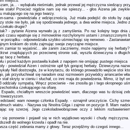
im miejscu.
szam, ja... - wybąkała nieśmiało, jednak przewal jej mężczyzna siedzący przy
nie stało! Przecież nigdzie nam się nie spieszy... - głos Aizena jak zwykl
 malującego się na jego twarzy.
zen-sama - powiedziała z wdzięcznością. Już miała podejść do stołu by zaj
zy stole nie było, jak się spodziewała jednego, a dwa wolne miejsca. Jedno z
 czekało drugie?
tak? - pytanie Aizena wyrwało ją z zamyślenia. Po raz kolejny tego dnia 
goś czasu wpatruje się z mimowolnie rozchylonymi ustami i zmarszczonymi b
 w porządku - odpowiedziała szybko uśmiechając się nerwowo. - Zastanawiam s
jnym krokiem do stołu zajmując swoje zwyczajne miejsce.
em zamiar to wyjaśnić... ale zanim zaczniemy, może napijemy się herbaty?
z drzwi znajdujących po przeciwnej stronie sali, wyszła dziewczyna o dług
ąc tacę z herbata.
ołu i przed każdym postawiła kubek z napojem nie omijając pustego miejsca
Loly - powiedział Aizen i ostrożnie upił łyk gorącej herbaty. Dziewczyna naz
mykały Nell dostrzegła, że w korytarzu, do którego prowadziło wejście stoi kt
 go, jak przysłuchiwał się naradom oraz rozmowom przywódcy arrancarów właś
 stał skryty w cieniu i słuchał, co inni maja do powiedzenia. Mimo, iż był on
3 oddziały sympatią. Wręcz przeciwnie - nie znosiła go i tego okropnego 
rzechotnika czekającego na ofiarę.
a Espado, chciałbym wreszcie powiedzieć wam, dlaczego was tu dzisiaj zebra
m towarzyszom.
zedstawić wam nowego członka Espady. - oznajmił uroczyście. Cichy szme
dmuch wiatru. - Nazywa się Nnoitra Gilga i zajmie on pozycje 8. Mam nadzi
ając się szerzej. Jego czekoladowobrązowe oczy z lekkim rozbawienie
y się ponownie i pojawił się w nich wyjątkowo wysoki i chudy mężczyzna
zedł do wolnego krzesła i opadł na nie.
erwsza część zebrania mamy z głowy. Teraz przejdźmy do czegoś innego...