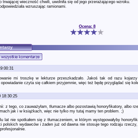
o trwającej wieczność chwili, uwolniła się od jego przerażającego wzroku.
 odpowiedziała wzruszając ramionami.
Ocena: 8
ntarzy
19:00:31
wanie mi troszkę w lekturze przeszkadzało. Jakoś tak od razu kojarzy
 opowiadanie czyta się całkiem przyjemnie, więc też będę przyglądać się ko
0 18:30:25
pinii: z tego, co zauważyłam, tłumacze albo pozostawią honoryfikatory, albo r
lmach jak i w książkach, więc nie tylko my tutaj mamy ten problem. ;)
u lat nie spotkałem się z tłumaczeniem, w którym występowałyby honoryfi
i polskich wydawców i żaden już od dawna nie stosuje tego rodzaju rzeczy
profesjonalnie.