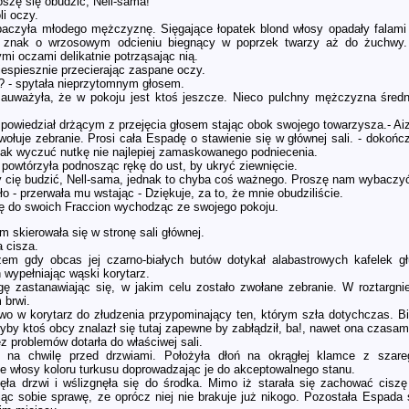
oszę się obudzić, Nell-sama!
i oczy.
aczyła młodego mężczyznę. Sięgające łopatek blond włosy opadały falami
ny znak o wrzosowym odcieniu biegnący w poprzek twarzy aż do żuchwy.
ymi oczami delikatnie potrząsając nią.
iespiesznie przecierając zaspane oczy.
..? - spytała nieprzytomnym głosem.
zauważyła, że w pokoju jest ktoś jeszcze. Nieco pulchny mężczyzna średn
 powiedział drżącym z przejęcia głosem stając obok swojego towarzysza.- Ai
wołuje zebranie. Prosi cała Espadę o stawienie się w głównej sali. - doko
nak wyczuć nutkę nie najlepiej zamaskowanego podniecenia.
 - powtórzyła podnosząc rękę do ust, by ukryć ziewnięcie.
my cię budzić, Nell-sama, jednak to chyba coś ważnego. Proszę nam wybaczyć
ało - przerwała mu wstając - Dziękuje, za to, że mnie obudziliście.
ę do swoich Fraccion wychodząc ze swojego pokoju.
 skierowała się w stronę sali głównej.
 cisza.
m gdy obcas jej czarno-białych butów dotykał alabastrowych kafelek gł
n wypełniając wąski korytarz.
gę zastanawiając się, w jakim celu zostało zwołane zebranie. W roztargnie
 brwi.
wo w korytarz do złudzenia przypominający ten, którym szła dotychczas. Bia
by ktoś obcy znalazł się tutaj zapewne by zabłądził, ba!, nawet ona czasami
z problemów dotarła do właściwej sali.
ę na chwilę przed drzwiami. Położyła dłoń na okrągłej klamce z szare
e włosy koloru turkusu doprowadzając je do akceptowalnego stanu.
nęła drzwi i wślizgnęła się do środka. Mimo iż starała się zachować ciszę
jąc sobie sprawę, ze oprócz niej nie brakuje już nikogo. Pozostała Espad