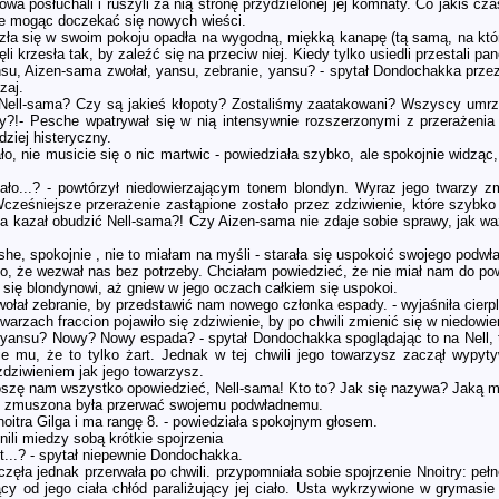
owa posłuchali i ruszyli za nią stronę przydzielonej jej komnaty. Co jakiś cza
ie mogąc doczekać się nowych wieści.
zła się w swoim pokoju opadła na wygodną, miękką kanapę (tą samą, na które
i krzesła tak, by zaleźć się na przeciw niej. Kiedy tylko usiedli przestali 
nsu, Aizen-sama zwołał, yansu, zebranie, yansu? - spytał Dondochakka przez
zaj.
, Nell-sama? Czy są jakieś kłopoty? Zostaliśmy zaatakowani? Wszyscy um
y?!- Pesche wpatrywał się w nią intensywnie rozszerzonymi z przerażeni
dziej histeryczny.
tało, nie musicie się o nic martwic - powiedziała szybko, ale spokojnie widząc,
stało...? - powtórzył niedowierzającym tonem blondyn. Wyraz jego twarzy zm
cześniejsze przerażenie zastąpione zostało przez zdziwienie, które szybko 
 kazał obudzić Nell-sama?! Czy Aizen-sama nie zdaje sobie sprawy, jak waż
she, spokojnie , nie to miałam na myśli - starała się uspokoić swojego podwł
o, że wezwał nas bez potrzeby. Chciałam powiedzieć, że nie miał nam do po
 się blondynowi, aż gniew w jego oczach całkiem się uspokoi.
ołał zebranie, by przedstawić nam nowego członka espady. - wyjaśniła cierpl
warzach fraccion pojawiło się zdziwienie, by po chwili zmienić się w niedowi
 yansu? Nowy? Nowy espada? - spytał Dondochakka spoglądając to na Nell, t
ie mu, że to tylko żart. Jednak w tej chwili jego towarzysz zaczął wy
dziwieniem jak jego towarzysz.
roszę nam wszystko opowiedzieć, Nell-sama! Kto to? Jak się nazywa? Jaką ma
e zmuszona była przerwać swojemu podwładnemu.
oitra Gilga i ma rangę 8. - powiedziała spokojnym głosem.
ili miedzy sobą krótkie spojrzenia
est...? - spytał niepewnie Dondochakka.
zaczęła jednak przerwała po chwili. przypomniała sobie spojrzenie Nnoitry: p
jący od jego ciała chłód paraliżujący jej ciało. Usta wykrzywione w grymasi