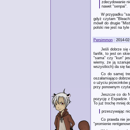
zdecydowanie nie
nawet "senpai".
W przypadku "sam
gdyż czytam "Bleach"
mówił do drugie "Mist
polski nie jest na ty
Persimmon
: 2014-02
Jeśli dobrze się 
fanfik, to jest on s
"sama" czy "kun" je
wiemy, że ją szanuje
wszystkich) da się ła
Co do samej treś
oszałamiająco dobrze
o użyciu przecinków p
przy ponownym czytan
Jeszcze co do N
pozycję z Espadzie. N
To już trochę mniej do
przeszywając ni
Co prawda nie je
"promienie rentgenow