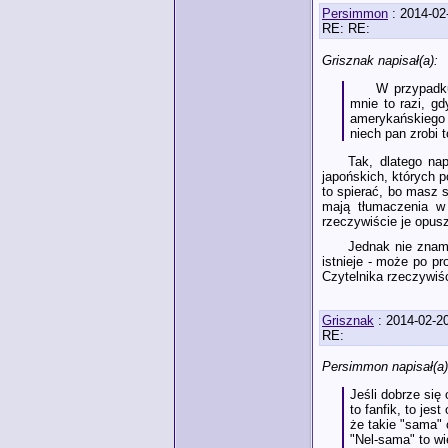
Persimmon
: 2014-02
RE: RE:
Grisznak napisał(a):
W przypadku
mnie to razi, g
amerykańskiego b
niech pan zrobi 
Tak, dlatego na
japońskich, których p
to spierać, bo masz s
mają tłumaczenia w 
rzeczywiście je opusz
Jednak nie znam
istnieje - może po pr
Czytelnika rzeczywiśc
Grisznak
: 2014-02-2
RE:
Persimmon napisał(a)
Jeśli dobrze się 
to fanfik, to je
że takie "sama"
"Nel-sama" to wi