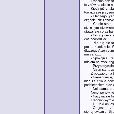
Fraccion bez sł
to znów na siebie n
Kiedy już znala
towarzysze przysunęl
- Dlaczego, ya
częściej niż zazwyc
- Co się stało
nic o tym nie wiem
stawał się coraz bar
- Nic się nie s
coś powiedzieć.
- Nic się nie 
prostu komicznie. W
dlaczego Aizen-sama
mu zaraz...
- Spokojnie, Pe
miałam na myśli teg
- Przypatrywała
- Aizen-sama zw
Z początku na t
- Na-naprawdę,
nich za chwile pow
podnieceniem oraz z
- Nell-sama, p
Neriel ponowni
- Nazywa się Nn
Fraccion wymien
- I... Jaki on j
- On jest... - 
się jej uważnie. Bi