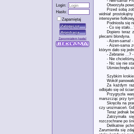
- Nell-sama! Pr
Otworzyła powol
Login:
Przed sobą zob
Hasło:
widniał prostokąt
intensywnie fiołkow
Zapamiętaj
Podniosła się n
- Co się stało.
Dopiero teraz 
plecami blondyna.
Zapomniałem hasła!
- Aizen-sama! -
- Aizen-sama z
którym dało się jed
- Zebranie ...?
- Nie chcieliś
- Nic się nie st
Uśmiechnęła si
Szybkim krokiem
Wokół panowała
Za każdym raze
odbijało się od ścia
Przygryzła war
marszcząc przy tym
Skręciła na pra
czy urozmaiceń. Gdy
Teraz jednak be
Zatrzymała si
rozczochrane po śni
Delikatnie pch
Zarumieniła się zda