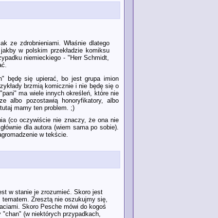
ak ze zdrobnieniami. Właśnie dlatego
 jakby w polskim przekładzie komiksu
rzypadku niemieckiego - "Herr Schmidt,
ać.
 będę się upierać, bo jest grupa imion
rzykłady brzmią komicznie i nie będę się o
"pani" ma wiele innych określeń, które nie
ze albo pozostawią honoryfikatory, albo
 tutaj mamy ten problem. ;)
a (co oczywiście nie znaczy, że ona nie
 głównie dla autora (wiem sama po sobie).
nagromadzenie w tekście.
est w stanie je zrozumieć. Skoro jest
z tematem. Zresztą nie oszukujmy się,
staciami. Skoro Pesche mówi do kogoś
zy "chan" (w niektórych przypadkach,