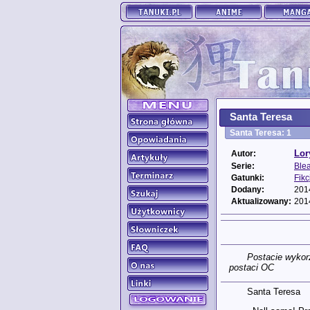
Santa Teresa
Santa Teresa: 1
Lor
Autor:
Serie:
Ble
Gatunki:
Fikc
Dodany:
201
Aktualizowany:
201
Postacie wykor
postaci OC
Santa Teresa