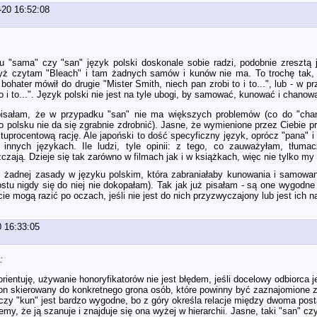
-20 16:52:08
 "sama" czy "san" język polski doskonale sobie radzi, podobnie zresztą j
dyż czytam "Bleach" i tam żadnych samów i kunów nie ma. To trochę tak,
ohater mówił do drugie "Mister Smith, niech pan zrobi to i to...", lub - w p
to i to...". Język polski nie jest na tyle ubogi, by samować, kunować i chanow
pisałam, że w przypadku "san" nie ma większych problemów (co do "chan"
o polsku nie da się zgrabnie zdrobnić). Jasne, że wymienione przez Ciebie p
tuprocentową rację. Ale japoński to dość specyficzny język, oprócz "pana" i 
innych językach. Ile ludzi, tyle opinii: z tego, co zauważyłam, tłumac
czają. Dzieje się tak zarówno w filmach jak i w książkach, więc nie tylko my
 żadnej zasady w języku polskim, która zabraniałaby kunowania i samowani
ostu nigdy się do niej nie dokopałam). Tak jak już pisałam - są one wygodne
ie mogą razić po oczach, jeśli nie jest do nich przyzwyczajony lub jest ich 
0 16:33:05
:
orientuję, używanie honoryfikatorów nie jest błędem, jeśli docelowy odbiorca j
st on skierowany do konkretnego grona osób, które powinny być zaznajomione 
 czy "kun" jest bardzo wygodne, bo z góry określa relacje między dwoma po
emy, że ją szanuje i znajduje się ona wyżej w hierarchii. Jasne, taki "san" c