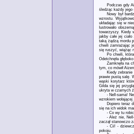
Podczas gdy Ai
śledząc każdy jego 
Nowy był bardz
wzrostu. Wyjątkowo
układając się w nie
lustrowało obszern
towarzyszy. Kiedy 
jakby całe jej ciał
taką żądzą mordu p
chwili zamrażając j
się ruszyć, wiążąc 
Po chwili, któr
Odetchnęła głęboko
Zamknęła na chw
tym, co mówił Aizen
Kiedy zebranie 
prawie pustą salę. 
wąski korytarz któ
Gilda się jej przy
ukryta w czarnych źr
- Nell-sama! N
wzrokiem wołającej 
Dopiero teraz 
się na ich widok ma
- Co wy tu robi
- Ależ nie, Nel
zaczął stanowczo za
- Cii! - dziew
pokoju.