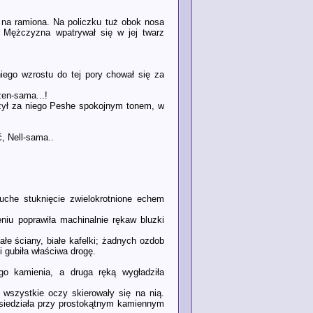
 na ramiona. Na policzku tuż obok nosa
 Mężczyzna wpatrywał się w jej twarz
iego wzrostu do tej pory chował się za
zen-sama...!
ńczył za niego Peshe spokojnym tonem, w
, Nell-sama..
uche stuknięcie zwielokrotnione echem
niu poprawiła machinalnie rękaw bluzki
łe ściany, białe kafelki; żadnych ozdob
 gubiła właściwa drogę.
go kamienia, a druga ręką wygładziła
 wszystkie oczy skierowały się na nią.
a siedziała przy prostokątnym kamiennym