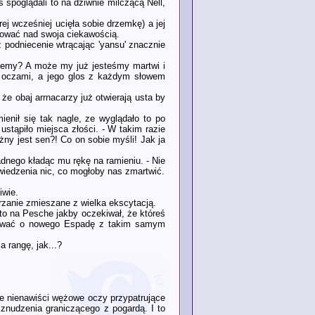
s spoglądali to na dziwnie milczącą Nell,
j wcześniej ucięła sobie drzemkę) a jej
panować nad swoja ciekawością.
 podniecenie wtrącając 'yansu' znacznie
rzemy? A może my już jesteśmy martwi i
a oczami, a jego glos z każdym słowem
 że obaj arrnacarzy już otwierają usta by
ienił się tak nagle, ze wyglądało to po
ustąpiło miejsca złości. - W takim razie
ny jest sen?! Co on sobie myśli! Jak ja
adnego kładąc mu rękę na ramieniu. - Nie
wiedzenia nic, co mogłoby nas zmartwić.
iwie.
erzanie zmieszane z wielka ekscytacją.
o na Pesche jakby oczekiwał, że któreś
pytywać o nowego Espadę z takim samym
 rangę, jak...?
ełne nienawiści wężowe oczy przypatrujące
e znudzenia graniczącego z pogardą. I to