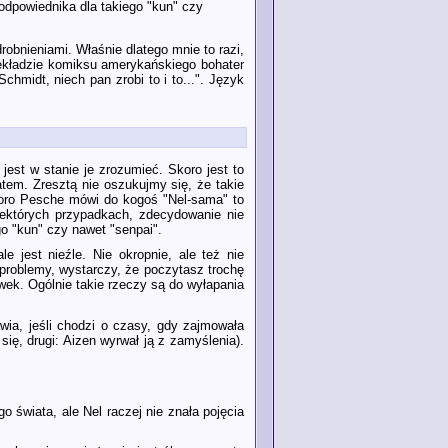
odpowiednika dla takiego "kun" czy
obnieniami. Właśnie dlatego mnie to razi,
ekładzie komiksu amerykańskiego bohater
Schmidt, niech pan zrobi to i to...". Język
 jest w stanie je zrozumieć. Skoro jest to
tem. Zresztą nie oszukujmy się, że takie
koro Pesche mówi do kogoś "Nel-sama" to
niektórych przypadkach, zdecydowanie nie
go "kun" czy nawet "senpai".
e jest nieźle. Nie okropnie, ale też nie
problemy, wystarczy, że poczytasz trochę
ówek. Ogólnie takie rzeczy są do wyłapania
ia, jeśli chodzi o czasy, gdy zajmowała
ię, drugi: Aizen wyrwał ją z zamyślenia).
 świata, ale Nel raczej nie znała pojęcia