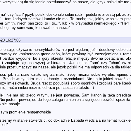
 wszystkich) da się ładnie przetłumaczyć na nasze, ale język polski nie ma 
a" czy "san" język polski doskonale sobie radzi, podobnie zresztą jak ze zdr
 i tam żadnych samów i kunów nie ma. To trochę tak, jakby w polskim prz
er Smith, niech pan zrobi to i to...", lub - w przypadku niemieckiego - "Herr 
le ubogi, by samować, kunować i chanować.
-20 16:27:05
orientuję, używanie honoryfikatorów nie jest błędem, jeśli docelowy odbiorca
kierowany do konkretnego grona osób, które powinny być zaznajomione z tema
st bardzo wygodne, bo z góry określa relacje między dwoma postaciami. S
 i znajduje się ona wyżej w hierarchii. Jasne, taki "san" czy "chan" (w 
dnie przetłumaczyć na nasze, ale język polski nie ma odpowiednika dla takie
ci: jak na razie działo się za mało, żeby można sobie wyrobić opinię, al
. Przede wszystkim: masz kłopoty z przecinkami. Nie są to jakieś poważne 
rzy imiesłowach. Druga rzecz: pogubiłaś sporo ogonków i zrobiłaś parę liter
iu, może niekoniecznie od razu po napisaniu tekstu. ;)
el: nie ma nic złego w tym, że jest poważna. Sam kanon ją taką przedstaw
ie jestem pewna, co do tego całego rumienienia się (jeden powód: spóźniła s
 niej pasuje.
czym promienie rentgenowskie
steśmy w stanie stwierdzić, co dokładnie Espada wiedziała na temat ludzkiego
skie".