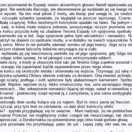
zen przemawiał do Espady swoim aksamitnym głosem Neriell wpatrywała si
gest. Nie wiedziała dlaczego, ale obserwowanie go wydawało jej się swego r
o wysoki. Na oko miał jakieś 2 metry, ale biorąc pod uwagę to, że siedzia
 szczupła sylwetka sprawiała, że wyglądał na jeszcze wyższego. Czarne 
dbałą czuprynę. Kilka niesfornych kosmyków opadało na twarz. Na jednym o
ą salę, w której miało miejsce zebranie, przeszywając niczym promienie 
w końcu przyszła kolej na zbadanie Tercera Espady ich spojrzenia spotkały
o zamieniło się w lód. Jego spojrzenie pełne było wściekłości i nienawiści. 
atrzył na dopiero co spotkane osoby, a w dodatku na swoich sojuszników. N
ej serce. Mimo to nie potrafiła oderwać wzroku od jego twarzy. Jego oczy d
niczym stalowe łańcuchy boleśnie wrzynające się w ciało.
a wydawała jej się wiecznością uwolniła się od jego spojrzenia, gdy Gilga 
 zdając sobie sprawę, że od jakiegoś czas wstrzymywała oddech.
ile oczy, a kiedy je otworzyła ktoś taki jak Nnoitra Gilga zupełnie przestał dl
 starając się zapamiętać każde wypowiedziane przez niego słowo.
w końcu się skończyło wstała i skierowała się wyjścia. Trzymając już rękę n
Wysoka sylwetka Oktavy właśnie zniknęła za drzwiami. Ona również pchnęła 
rego ściany, podłoga i sufit wyłożone były alabastrowym kamieniem. Spró
glądał. Wąskie, wężowe oczy, lekko zmarszczony nos, usta wyrażające oboję
enicach... Nie; odtworzenie nienawiści bijącej od niego, nawet w niewielkiej 
ell-sama! - podniecony szept wyrwał ją z zamyślenia, a ona sama wzdrygnęła
ja osoby.
dostrzegła dwie osoby kulące się za rogiem. Byli to rzecz jasna jej fracci
rszcząc przy tym brwi ze zdziwienia, co dało dość komiczny efekt.
cie? - spytała przyglądając się im uważnie. - Mam nadzieje, że nie podsłuchiwa
l-sama! Przecież nie moglibyśmy zrobić czegoś tak nieuczciwego, tak okrutn
przeczać, a Dondochakka na potwierdzenie jego słów kiwał gorliwie głową.
czyna przerwała mu przykładając palec do ust - Lepiej żeby nikt was nie u