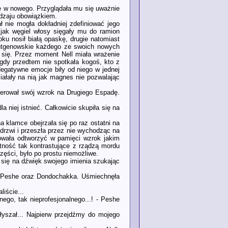
ę w nowego. Przyglądała mu się uważnie
odzaju obowiązkiem.
ł nie mogła dokładniej zdefiniować jego
jak węgiel włosy sięgały mu do ramion
ku nosił białą opaskę, drugie natomiast
rentgenowskie każdego ze swoich nowych
 się. Przez moment Nell miała wrażenie
Nigdy przedtem nie spotkała kogoś, kto z
egatywne emocje biły od niego w jednej
ziałały na nią jak magnes nie pozwalając
skierował swój wzrok na Drugiego Espadę.
a niej istnieć. Całkowicie skupiła się na
a klamce obejrzała się po raz ostatni na
drzwi i przeszła przez nie wychodząc na
bowała odtworzyć w pamięci wzrok jakim
tność tak kontrastujące z rządzą mordu
części, było po prostu niemożliwe.
 się na dźwięk swojego imienia szukając
on; Peshe oraz Dondochakka. Uśmiechnęła
liście...
ego, tak nieprofesjonalnego...! - Peshe
słyszał... Najpierw przejdźmy do mojego