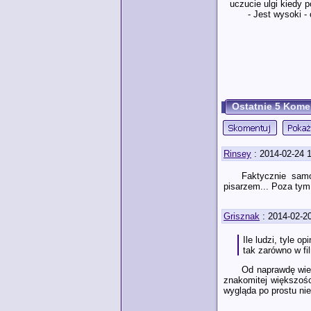
uczucie ulgi kiedy p
- Jest wysoki -
Ostatnie 5 Kome
Rinsey
: 2014-02-24 
Faktycznie samo
pisarzem... Poza tym
Grisznak
: 2014-02-2
Ile ludzi, tyle o
tak zarówno w fi
Od naprawdę wiel
znakomitej większośc
wygląda po prostu nie