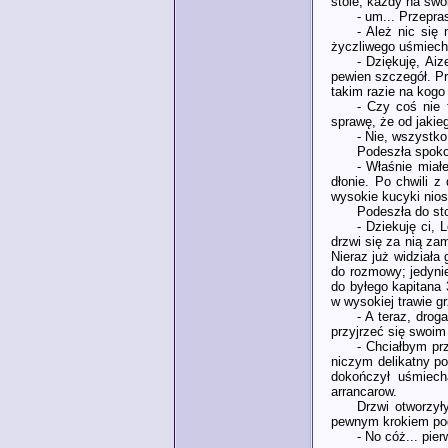
stole; każdy na swo
- um... Przepra
- Ależ nic się 
życzliwego uśmiechu
- Dziękuję, Ai
pewien szczegół. Pr
takim razie na kogo
- Czy coś nie 
sprawę, że od jakie
- Nie, wszystko
Podeszła spoko
- Właśnie miał
dłonie. Po chwili 
wysokie kucyki nios
Podeszła do st
- Dziekuję ci, 
drzwi się za nią za
Nieraz już widziała
do rozmowy; jedynie
do byłego kapitana 
w wysokiej trawie g
- A teraz, drog
przyjrzeć się swoi
- Chciałbym pr
niczym delikatny po
dokończył uśmiech
arrancarow.
Drzwi otworzył
pewnym krokiem pods
- No cóż... pi