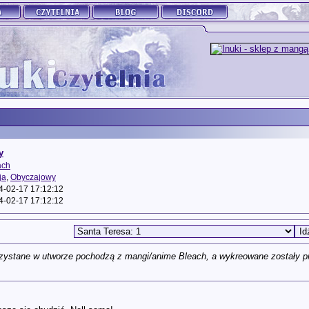
y
ach
ja
,
Obyczajowy
4-02-17 17:12:12
4-02-17 17:12:12
zystane w utworze pochodzą z mangi/anime Bleach, a wykreowane zostały prz