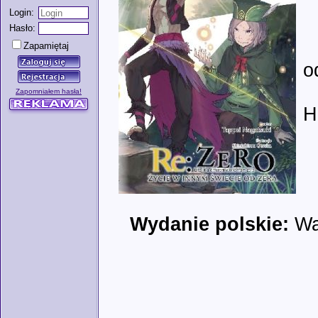
Login:
Hasło:
Zapamiętaj
o
Zapomniałem hasła!
H
Wydanie polskie:
Wa