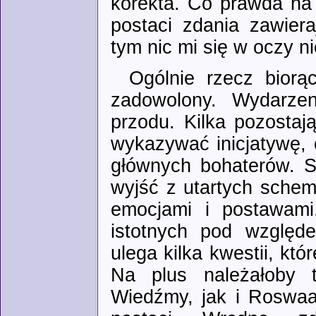
korekta. Co prawda na j
postaci zdania zawier
tym nic mi się w oczy ni
Ogólnie rzecz biorą
zadowolony. Wydarzen
przodu. Kilka pozostaj
wykazywać inicjatywę,
głównych bohaterów. S
wyjść z utartych schem
emocjami i postawami
istotnych pod względe
ulega kilka kwestii, kt
Na plus należałoby 
Wiedźmy, jak i Roswaa