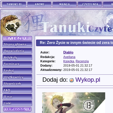
Re: Zero Życie w innym świecie od zera to
Diablo
Autor:
Redakcja:
Avellana
Kategorie:
Książka
,
Recenzja
Dodany:
2019-05-01 21:32:17
Aktualizowany:
2019-05-01 21:32:17
Dodaj do:
Wykop.pl