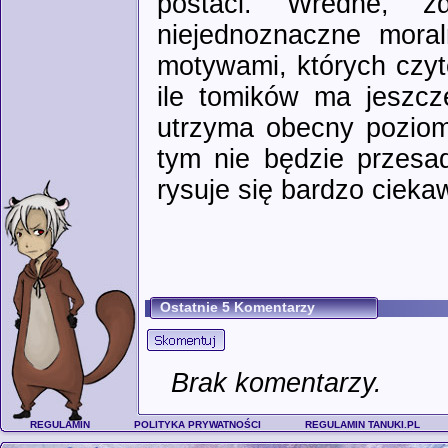
postaci. Wredne, z
niejednoznaczne moral
motywami, których czyt
ile tomików ma jeszcz
utrzyma obecny poziom 
tym nie będzie przesa
rysuje się bardzo cieka
Ostatnie 5 Komentarzy
Brak komentarzy.
REGULAMIN
POLITYKA PRYWATNOŚCI
REGULAMIN TANUKI.PL