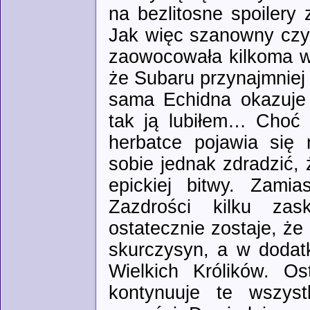
na bezlitosne spoilery
Jak więc szanowny czyt
zaowocowała kilkoma wa
że Subaru przynajmniej
sama Echidna okazuje 
tak ją lubiłem… Choć 
herbatce pojawia się 
sobie jednak zdradzić, 
epickiej bitwy. Zami
Zazdrości kilku zas
ostatecznie zostaje, że
skurczysyn, a w dodatk
Wielkich Królików. O
kontynuuje te wszyst