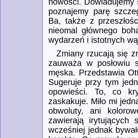
nowości. Dowiadujemy s
poznajemy parę szczegó
Ba, także z przeszłoś
nieomal głównego boha
wydarzeń i istotnych wąt
Zmiany rzucają się z
zauważa w posłowiu s
męska. Przedstawia Ott
Sugeruje przy tym jedn
opowieści. To, co kr
zaskakuje. Miło mi jedn
obwoluty, ani koloro
zawierają irytujących
wcześniej jednak bywa