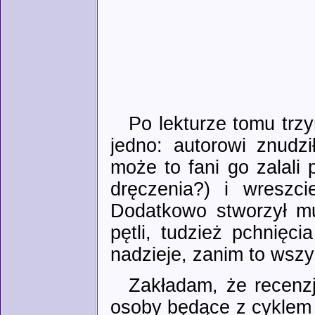
Po lekturze tomu trz
jedno: autorowi znudzi
może to fani go zalali
dręczenia?) i wreszci
Dodatkowo stworzył mu
pętli, tudzież pchnięci
nadzieje, zanim to wsz
Zakładam, że recenzj
osoby będące z cyklem