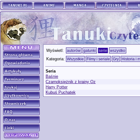
Wyświetl:
autorów
gatunki
serie
wszystko
Kategoria:
Wszystkie
Filmy i seriale
Gry
Historia i 
Seria
Baśnie
Czarnoksiężnik z krainy Oz
Harry Potter
Kubuś Puchatek