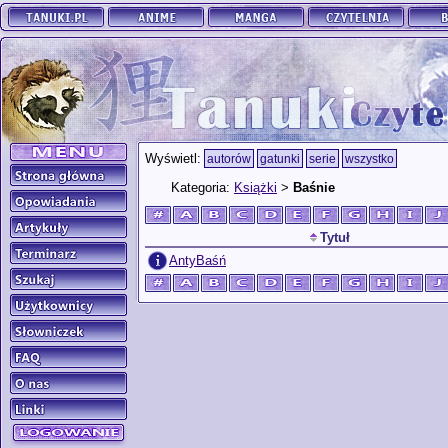
Wyświetl:
autorów
gatunki
serie
wszystko
Kategoria:
Książki
>
Baśnie
Tytuł
AntyBaśń