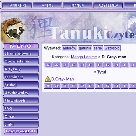
Wyświetl:
autorów
gatunki
serie
wszystko
Kategoria:
Manga i anime
>
D. Gray- man
Tytuł
D.Gray- Man