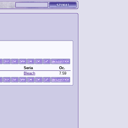
Seria
Oc.
Bleach
7.59