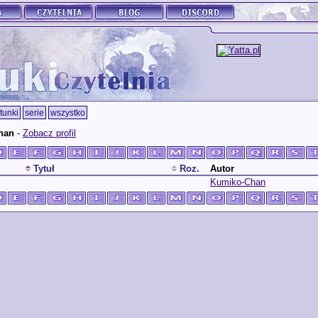
tunki
serie
wszystko
han
-
Zobacz profil
Tytuł
Roz.
Autor
Kumiko-Chan