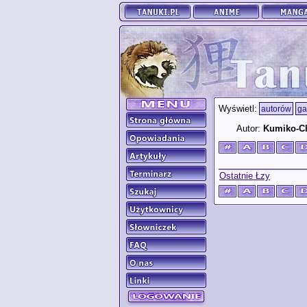
Wyświetl:
autorów
ga
Autor:
Kumiko-C
Ostatnie Łzy