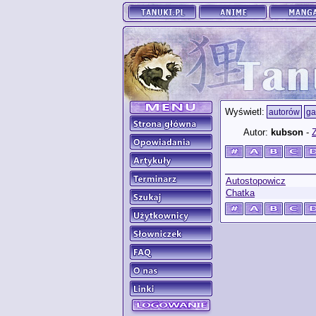
Wyświetl:
autorów
ga
Autor:
kubson
-
Z
Autostopowicz
Chatka