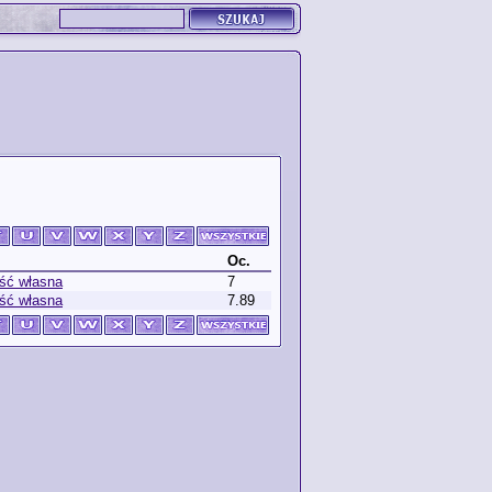
Oc.
ść własna
7
ść własna
7.89