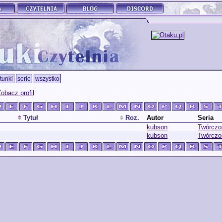
tunki
serie
wszystko
obacz profil
Tytuł
Roz.
Autor
Seria
kubson
Twórczo
kubson
Twórczo