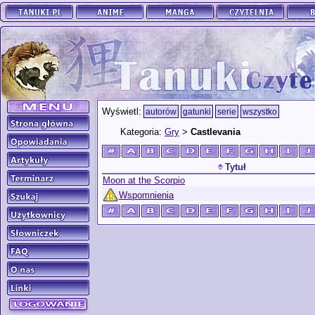
Wyświetl:
autorów
gatunki
serie
wszystko
Kategoria:
Gry
>
Castlevania
Tytuł
Moon at the Scorpio
Wspomnienia