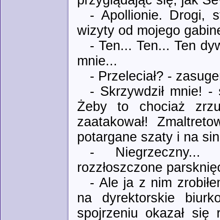
przyglądając się, jak Se
- Apollionie. Drogi, 
wizyty od mojego gabin
- Ten... Ten... Ten dy
mnie...
- Przeleciał? - zasug
- Skrzywdził mnie! - 
Żeby to chociaż zrzu
zaatakował! Zmaltret
potargane szaty i na sin
- Niegrzeczny...
rozzłoszczone parsknię
- Ale ja z nim zrobiłe
na dyrektorskie biurk
spojrzeniu okazał się