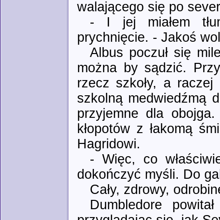
walającego się po sev
- I jej miałem tł
prychnięcie. - Jakoś wo
Albus poczuł się mil
można by sądzić. Przy
rzecz szkoły, a raczej
szkolną medwiedźmą do
przyjemne dla obojga.
kłopotów z łakomą śmie
Hagridowi.
- Więc, co właściwie
dokończyć myśli. Do gab
Cały, zdrowy, odrobin
Dumbledore powita