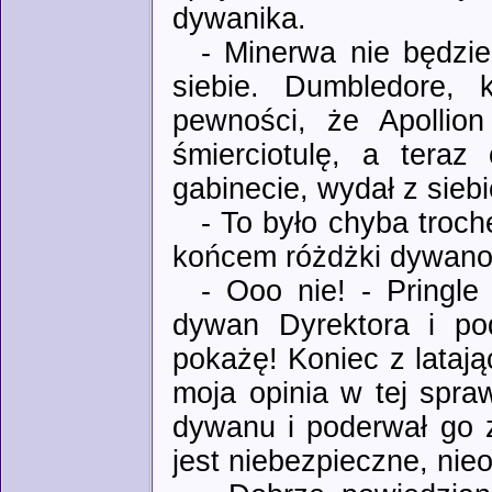
dywanika.
- Minerwa nie będzi
siebie. Dumbledore, 
pewności, że Apollio
śmierciotulę, a tera
gabinecie, wydał z sieb
- To było chyba troch
końcem różdżki dywano
- Ooo nie! - Pringl
dywan Dyrektora i po
pokażę! Koniec z lataj
moja opinia w tej spra
dywanu i poderwał go z
jest niebezpieczne, nie