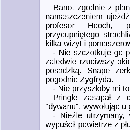
Rano, zgodnie z plan
namaszczeniem ujeżdżo
profesor Hooch, p
przycupniętego strachl
kilka wizyt i pomaszero
- Nie szczotkuje go 
zaledwie rzuciwszy oki
posadzką. Snape zerk
pogodnie Zygfryda.
- Nie przyszłoby mi to
Pringle zasapał z d
"dywanu", wywołując u
- Nieźle utrzymany, 
wypuścił powietrze z pł