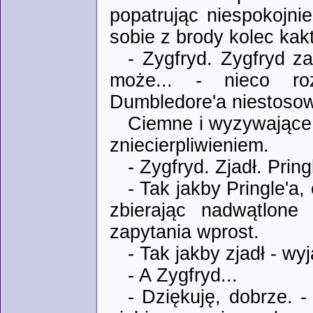
popatrując niespokojni
sobie z brody kolec kak
- Zygfryd. Zygfryd za
może... - nieco roz
Dumbledore'a niestoso
Ciemne i wyzywające 
zniecierpliwieniem.
- Zygfryd. Zjadł. Pring
- Tak jakby Pringle'a,
zbierając nadwątlone
zapytania wprost.
- Tak jakby zjadł - wy
- A Zygfryd...
- Dziękuję, dobrze. 