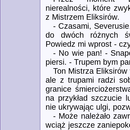
nierealności, które zwy
z Mistrzem Eliksirów.
- Czasami, Severusi
do dwóch różnych świ
Powiedz mi wprost - czy
- No wie pan! - Snap
piersi. - Trupem bym p
Ton Mistrza Eliksiró
ale z trupami radzi s
granice śmierciożerstw
na przykład szczucie l
nie ukrywając ulgi, pozw
- Może należało zawr
wciąż jeszcze zaniepoko