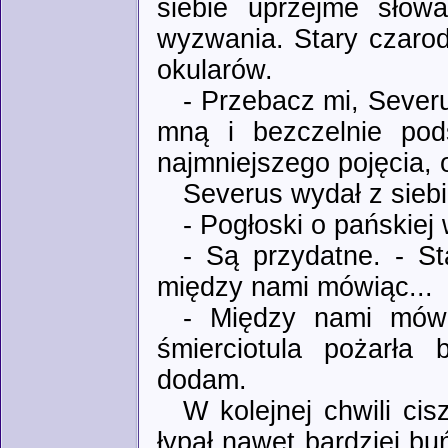
siebie uprzejme słowa
wyzwania. Stary czarod
okularów.
- Przebacz mi, Severu
mną i bezczelnie pod
najmniejszego pojęcia,
Severus wydał z sieb
- Pogłoski o pańskiej
- Są przydatne. - St
między nami mówiąc...
- Między nami mówi
śmierciotula pożarła
dodam.
W kolejnej chwili ci
łypał nawet bardziej b