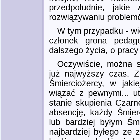
przedpołudnie, jaki
rozwiązywaniu problemó
W tym przypadku - wi
członek grona pedago
dalszego życia, o pracy
Oczywiście, można s
już najwyższy czas. Z
Śmierciożercy, w jaki
wiązać z pewnymi... u
stanie skupienia Czar
absencję, każdy Śmier
lub bardziej byłym Śm
najbardziej byłego ze 