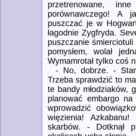
przetrenowane, inne
porównawczego! A ja
puszczać je w Hogwart
łagodnie Zygfryda. Se
puszczanie śmierciotul
pomysłem, wolał jedn
Wymamrotał tylko coś ni
- No, dobrze. - Sta
Trzeba sprawdzić to ma
te bandy młodziaków, g
planować embargo na d
wprowadzić obowiązko
więzienia! Azkabanu!
skarbów. - Dotknął p