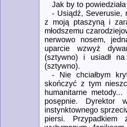
Jak by to powiedziała
- Usiądź, Severusie, 
z moją ptaszyną i zar
młodszemu czarodziejow
nerwowo nosem, jedna
uparcie wzwyż dywani
(sztywno) i usiadł n
(sztywno).
- Nie chciałbym kry
skończyć z tym nieszc
humanitarne metody...
posępnie. Dyrektor
instynktownego sprzeci
piersi. Przypadkiem