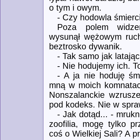
o tym i owym.
- Czy hodowla śmiercio
Poza polem widzen
wysunął wężowym ruche
beztrosko dywanik.
- Tak samo jak latają
- Nie hodujemy ich. T
- A ja nie hoduję śm
mną w moich komnatach
Nonszalanckie wzrusze
pod kodeks. Nie w spra
- Jak dotąd... - mruk
zoofilia, mogę tylko p
coś o Wielkiej Sali? A p