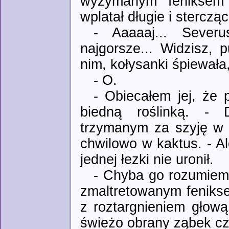
wyżymanym feniksem 
wplatał długie i sterczą
- Aaaaaj... Sever
najgorsze... Widzisz, 
nim, kołysanki śpiewała,
- O.
- Obiecałem jej, że
biedną roślinką. - 
trzymanym za szyję w 
chwilowo w kaktus. - Al
jednej łezki nie uronił.
- Chyba go rozumiem.
zmaltretowanym fenikse
z roztargnieniem głową
świeżo obrany ząbek c