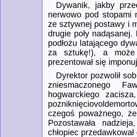
Dywanik, jakby prze
nerwowo pod stopami na
ze sztywnej postawy i 
drugie poły nadąsanej.
podłożu latającego dyw
za sztukę!), a może 
prezentował się imponu
Dyrektor pozwolił so
zniesmaczonego Fa
hogwarckiego zacisza
pozniknięciovoldemorto
czegoś poważnego, żeb
Pozostawała nadzieja
chłopiec przedawkował el