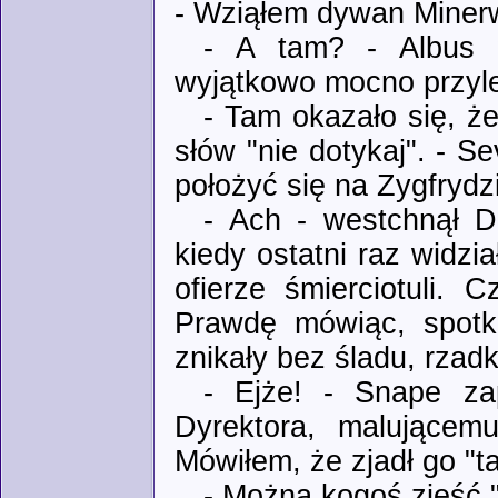
- Wziąłem dywan Minerw
- A tam? - Albus w
wyjątkowo mocno przylep
- Tam okazało się, ż
słów "nie dotykaj". - S
położyć się na Zygfrydz
- Ach - westchnął D
kiedy ostatni raz widzia
ofierze śmierciotuli. C
Prawdę mówiąc, spotka
znikały bez śladu, rzad
- Ejże! - Snape za
Dyrektora, malującem
Mówiłem, że zjadł go "ta
- Można kogoś zjeść "t