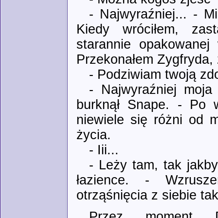
- Najwyraźniej... - M
Kiedy wróciłem, zast
starannie opakowanej 
Przekonałem Zygfryda, 
- Podziwiam twoją zdo
- Najwyraźniej moja
burknął Snape. - Po wy
niewiele się różni od m
życia.
- Iii...
- Leży tam, tak jakb
łazience. - Wzrusz
otrząśnięcia z siebie ta
Przez moment Du