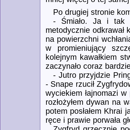
Po drugiej stronie kom
- Śmiało. Ja i tak
metodycznie odkrawał k
na powierzchni wchłaniaj
w promieniujący szc
kolejnym kawałkiem stw
zaczynało coraz bardzi
- Jutro przyjdzie Pri
- Snape rzucił Zygfrydo
wyciekiem łajnomazi w 
rozłożyłem dywan na wą
potem posłałem Khrai j
ręce i prawie porwała g
Zygfryd grzecznie po