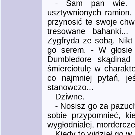
- Sam pan wie. - 
usztywnionych ramion. 
przynosić te swoje chw
tresowane bahanki...
Zygfryda ze sobą. Nikt
go serem. - W głosie 
Dumbledore skądinąd 
śmierciotulę w charak
co najmniej pytań, je
stanowczo...
Dziwne.
- Nosisz go za pazuch
sobie przypomnieć, ki
wygłodniałej, mordercze
Kiedy to widział go w