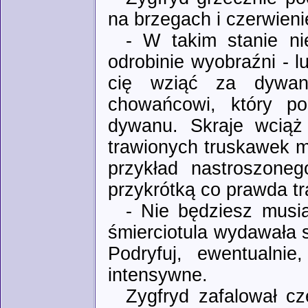
na brzegach i czerwieni
- W takim stanie ni
odrobinie wyobraźni - l
cię wziąć za dywani
chowańcowi, który pos
dywanu. Skraje wciąż
trawionych truskawek m
przykład nastroszone
przykrótką co prawda t
- Nie będziesz musia
śmierciotula wydawała s
Podryfuj, ewentualnie
intensywne.
Zygfryd zafalował c