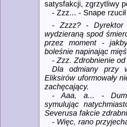
satysfakcji, zgrzytliwy 
- Zzz... - Snape rzuc
- Zzzz? - Dyrektor
wydzieraną spod śmierc
przez moment - jakby
boleśnie napinając mięś
- Zzz. Zdrobnienie od 
Dla odmiany przy w
Eliksirów uformowały n
zachęcający.
- Aaa, a... - Dum
symulując natychmias
Severusa fakcie zdrabni
- Więc, rano przyjecha