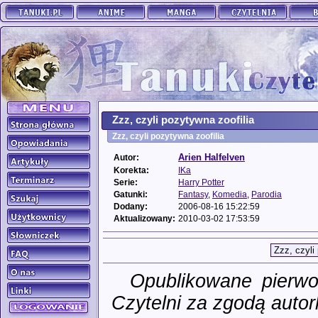
Zzz, czyli pozytywna zoofilia
Zzz, czyli pozytywna zoofilia
Arien Halfelven
Autor:
Korekta:
IKa
Serie:
Harry Potter
Gatunki:
Fantasy
,
Komedia
,
Parodia
Dodany:
2006-08-16 15:22:59
Aktualizowany:
2010-03-02 17:53:59
Opublikowane pierw
Czytelni za zgodą autork