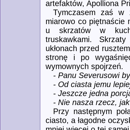
artefaktów, Apolliona Pri
Tymczasem zaś w z
miarowo co piętnaście 
u skrzatów w kuch
truskawkami. Skrza
ukłonach przed rusztem
stronę i po wygaśnięc
wymownych spojrzeń.
- Panu Severusowi by
- Od ciasta jemu lepie
- Jeszcze jedna porcj
- Nie nasza rzecz, ja
Przy następnym połą
ciasto, a łagodne oczys
mniej więcej o tej samej 