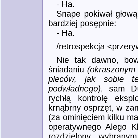
- Ha.
Snape pokiwał głową 
bardziej posępnie:
- Ha.
/retrospekcja <przer
Nie tak dawno, bow
śniadaniu
(okraszonym
pleców, jak sobie te
podwładnego)
, sam Du
rychłą kontrolę eksp
krnąbrny osprzęt, w z
(za ominięciem kilku ma
operatywnego Alego Khr
rozdzielony wybrany