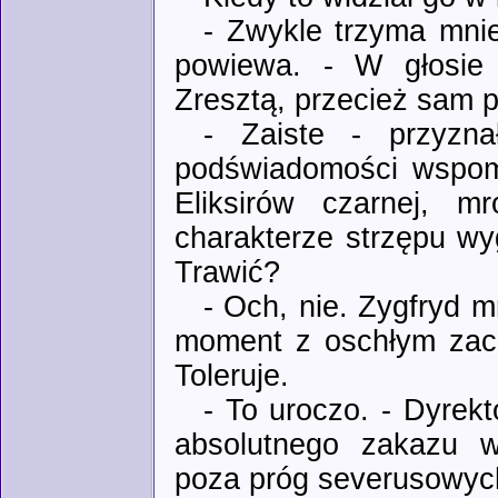
- Zwykle trzyma mnie
powiewa. - W głosie 
Zresztą, przecież sam p
- Zaiste - przyzna
podświadomości wspom
Eliksirów czarnej, m
charakterze strzępu wygł
Trawić?
- Och, nie. Zygfryd mn
moment z oschłym zaciś
Toleruje.
- To uroczo. - Dyrek
absolutnego zakazu wy
poza próg severusowych