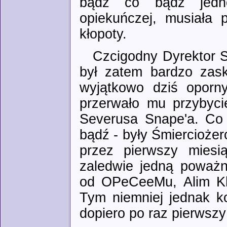
bądź co bądź jedn
opiekuńczej, musiała 
kłopoty.
Czcigodny Dyrektor S
był zatem bardzo zask
wyjątkowo dziś opor
przerwało mu przybyci
Severusa Snape'a. Co 
bądź - były Śmierciożer
przez pierwszy miesią
zaledwie jedną poważn
od OPeCeeMu, Alim Kh
Tym niemniej jednak k
dopiero po raz pierwszy