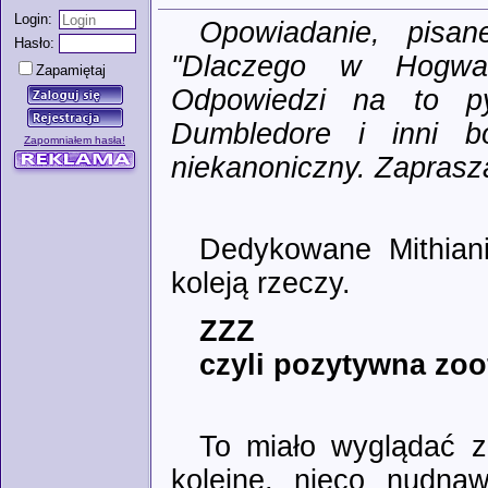
Login:
Opowiadanie, pisa
Hasło:
"Dlaczego w Hogwar
Zapamiętaj
Odpowiedzi na to py
Dumbledore i inni b
Zapomniałem hasła!
niekanoniczny. Zaprasz
Dedykowane Mithiani
koleją rzeczy.
ZZZ
czyli pozytywna zoof
To miało wyglądać zu
kolejne, nieco nudnaw