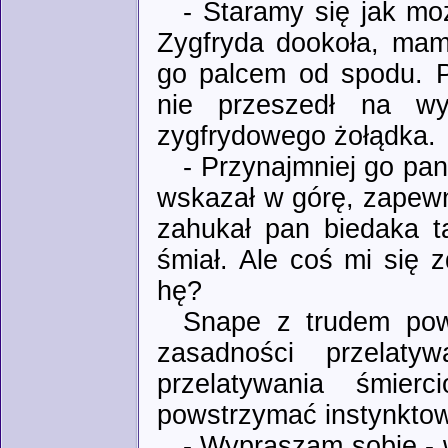
- Staramy się jak mo
Zygfryda dookoła, mam
go palcem od spodu. Pa
nie przeszedł na wy
zygfrydowego żołądka.
- Przynajmniej go pan 
wskazał w górę, zapewn
zahukał pan biedaka t
śmiał. Ale coś mi się z
hę?
Snape z trudem pow
zasadności przelaty
przelatywania śmier
powstrzymać instynkto
- Wypraszam sobie - w