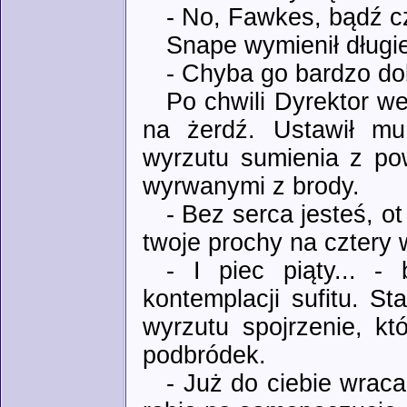
- No, Fawkes, bądź c
Snape wymienił długie
- Chyba go bardzo do
Po chwili Dyrektor w
na żerdź. Ustawił mu
wyrzutu sumienia z po
wyrwanymi z brody.
- Bez serca jesteś, o
twoje prochy na cztery w
- I piec piąty... -
kontemplacji sufitu. S
wyrzutu spojrzenie, kt
podbródek.
- Już do ciebie wrac