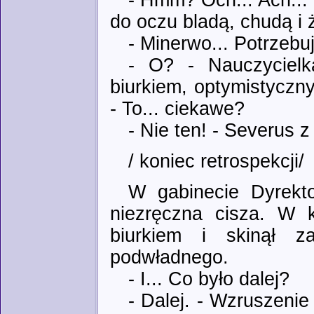
- Hmm? Och... Ach...
do oczu bladą, chudą i ż
- Minerwo... Potrzebu
- O? - Nauczycielk
biurkiem, optymistyczny,
- To... ciekawe?
- Nie ten! - Severus z
/ koniec retrospekcji/
W gabinecie Dyrekt
niezręczna cisza. W k
biurkiem i skinął z
podwładnego.
- I... Co było dalej?
- Dalej. - Wzruszenie