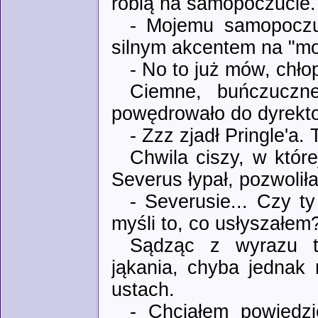
robią na samopoczucie.
- Mojemu samopoczu
silnym akcentem na "mo
- No to już mów, chło
Ciemne, buńczuczne
powędrowało do dyrektor
- Zzz zjadł Pringle'a. 
Chwila ciszy, w któr
Severus łypał, pozwolił
- Severusie... Czy t
myśli to, co usłyszałem
Sądząc z wyrazu t
jąkania, chyba jednak 
ustach.
- Chciałem powiedzi