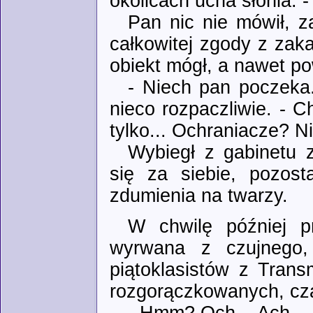
okolicach ucha słonia. 
Pan nic nie mówił, 
całkowitej zgody z zak
obiekt mógł, a nawet po
- Niech pan poczeka
nieco rozpaczliwie. - C
tylko... Ochraniacze? 
Wybiegł z gabinetu 
się za siebie, pozost
zdumienia na twarzy.
W chwilę później p
wyrwana z czujnego,
piątoklasistów z Trans
rozgorączkowanych, cz