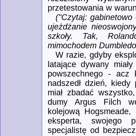
przetestowania w waru
("Czytaj: gabinetowo
ujeżdżanie nieoswojon
szkoły. Tak, Rolan
mimochodem Dumbledo
W razie, gdyby ekspl
latające dywany miały
powszechnego - acz k
nadszedł dzień, kiedy
miał zbadać wszystko,
dumy Argus Filch wc
kolejową Hogsmeade, 
eksperta, swojego 
specjalistę od bezpiec