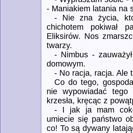
- Maniakiem latania na
- Nie zna życia, kt
chichotem pokiwał p
Eliksirów. Nos zmarszc
twarzy.
- Nimbus - zauważył 
domowym.
- No racja, racja. Al
Co do tego, gospodar
nie wypowiadać tego n
krzesła, kręcąc z pową
- I jak ja mam cok
umiecie się państwo ob
co! To są dywany latają