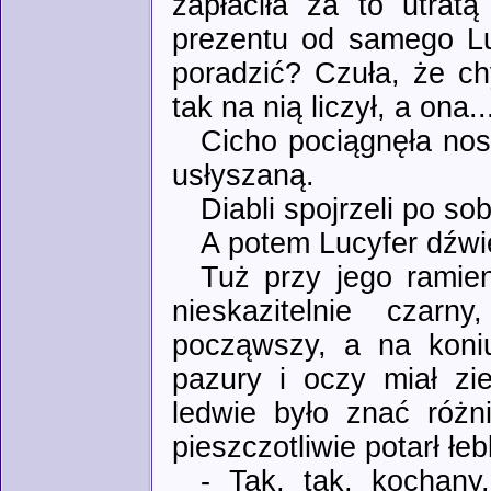
zapłaciła za to utratą
prezentu od samego Lu
poradzić? Czuła, że ch
tak na nią liczył, a ona..
Cicho pociągnęła nos
usłyszaną.
Diabli spojrzeli po so
A potem Lucyfer dźwi
Tuż przy jego ramien
nieskazitelnie czar
począwszy, a na koni
pazury i oczy miał zi
ledwie było znać różni
pieszczotliwie potarł łe
- Tak, tak, kochany.