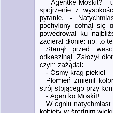
- Agentkę Moskit? - 
spojrzenie z wysokośc
pytanie. - Natychmia
pochylony cofnął się 
powędrował ku najbli
zacierał dłonie; no, to 
Stanął przed weso
odkaszlnął. Założył dł
czym zażądał:
- Ósmy krąg piekieł!
Płomień zmienił kolo
strój stojącego przy kom
- Agentko Moskit!
W ogniu natychmiast p
kobiety w średnim wieku,