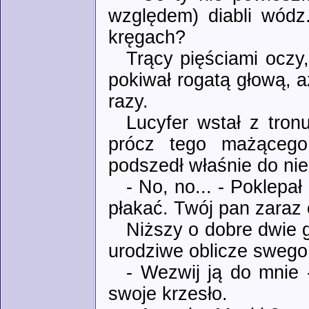
względem) diabli wódz
kręgach?
Trący pięściami oczy
pokiwał rogatą głową, a
razy.
Lucyfer wstał z tron
prócz tego mażącego 
podszedł właśnie do nie
- No, no... - Poklepa
płakać. Twój pan zaraz c
Niższy o dobre dwie g
urodziwe oblicze swego
- Wezwij ją do mnie 
swoje krzesło.