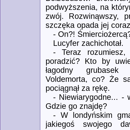
podwyższenia, na którym 
zwój. Rozwinąwszy, pr
szczęka opada jej coraz
- On?! Śmierciożercą
Lucyfer zachichotał.
- Teraz rozumiesz,
poradzić? Kto by uwie
łagodny grubasek b
Voldemorta, co? Że sa
pociągnął za rękę.
- Niewiarygodne... -
Gdzie go znajdę?
- W londyńskim gma
jakiegoś swojego da