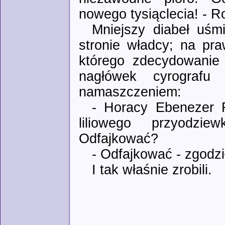
nowego tysiąclecia! - Ro
Mniejszy diabeł uśm
stronie władcy; na pra
którego zdecydowanie l
nagłówek cyrografu
namaszczeniem:
- Horacy Ebenezer F
liliowego przyodzie
Odfajkować?
- Odfajkować - zgodzi
I tak właśnie zrobili.