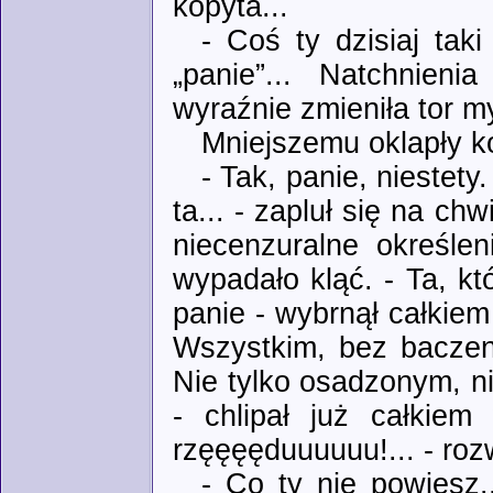
kopyta...
- Coś ty dzisiaj tak
„panie”... Natchnien
wyraźnie zmieniła tor my
Mniejszemu oklapły k
- Tak, panie, niestety
ta... - zapluł się na ch
niecenzuralne określe
wypadało kląć. - Ta, k
panie - wybrnął całkiem
Wszystkim, bez baczeni
Nie tylko osadzonym, ni
- chlipał już całkiem
rzęęęęduuuuuu!... - roz
- Co ty nie powiesz