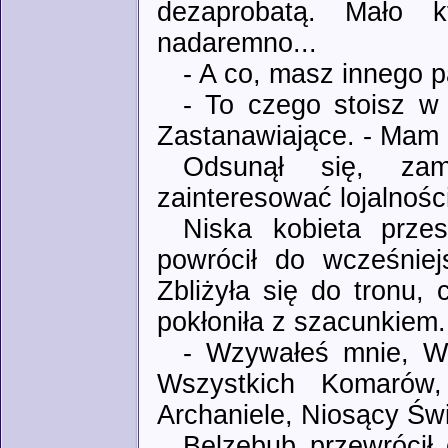
dezaprobatą. Mało 
nadaremno...
- A co, masz innego pa
- To czego stoisz w 
Zastanawiające. - Mam 
Odsunął się, zam
zainteresować lojalności
Niska kobieta prze
powrócił do wcześniej
Zbliżyła się do tronu,
pokłoniła z szacunkiem.
- Wzywałeś mnie, W
Wszystkich Komarów
Archaniele, Niosący Świa
Belzebub przewrócił