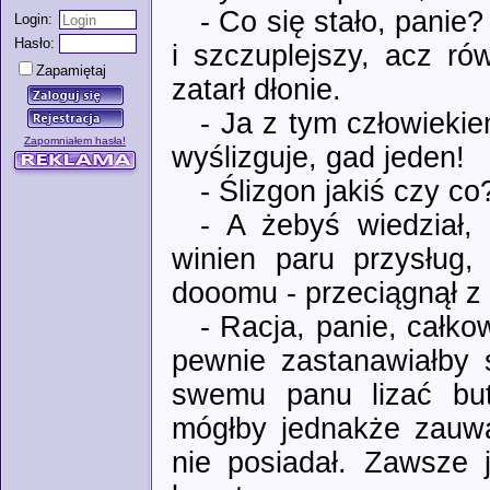
- Co się stało, panie
Login:
Hasło:
i szczuplejszy, acz ró
Zapamiętaj
zatarł dłonie.
- Ja z tym człowiekie
Zapomniałem hasła!
wyślizguje, gad jeden!
- Ślizgon jakiś czy c
- A żebyś wiedział,
winien paru przysług
dooomu - przeciągnął z 
- Racja, panie, całko
pewnie zastanawiałby s
swemu panu lizać but
mógłby jednakże zauwa
nie posiadał. Zawsze