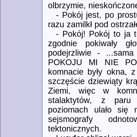
olbrzymie, nieskończon
- Pokój jest, po pros
razu zamilkł pod ostrz
- Pokój! Pokój to ja 
zgodnie pokiwały gł
podejrzliwie - ...s
POKOJU MI NIE POT
komnacie były okna, z
szczęście dziewiąty krą
Ziemi, więc w komna
stalaktytów, z paru
poziomach ulało się 
sejsmografy odnoto
tektonicznych.