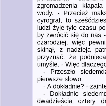
zgromadzenia kłapała
wody. - Przecież maks
cyrograf, to sześćdzie
ludzi żyje tyle czasu p
by zwrócić się do nas -
czarodziej, więc pewn
skinął, z nadzieją pa
przyznać, że podniecał
umyśle. - Więc dlaczeg
- Przeszło siedemdz
pierwsze słowo.
- A dokładnie? - zaint
- Dokładnie siedemd
dwadzieścia cztery d