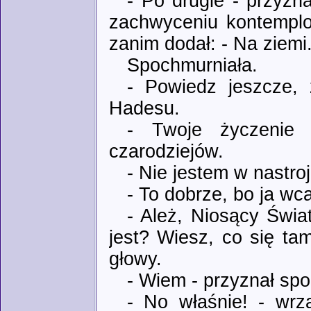
- Po drugie - przyzn
zachwyceniu kontemplo
zanim dodał: - Na ziemi
Spochmurniała.
- Powiedz jeszcze, 
Hadesu.
- Twoje życzenie 
czarodziejów.
- Nie jestem w nastro
- To dobrze, bo ja wca
- Ależ, Niosący Świat
jest? Wiesz, co się tam
głowy.
- Wiem - przyznał spok
- No właśnie! - wrz