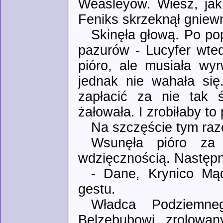
Weasleyów. Wiesz, jak
Feniks skrzeknął gniewn
Skinęła głową. Po pop
pazurów - Lucyfer wted
pióro, ale musiała wy
jednak nie wahała się
zapłacić za nie tak ś
żałowała. I zrobiłaby t
Na szczęście tym raz
Wsunęła pióro za 
wdzięcznością. Następn
- Dane, Krynico Mąd
gestu.
Władca Podziemne
Belzebubowi zrolowan