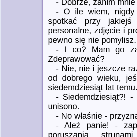
- Dobrze, zanim mnie
- O ile wiem, nigdy
spotkać przy jakiej
personalne, zdjęcie i p
pewno się nie pomylisz.
- I co? Mam go zab
Zdeprawować?
- Nie, nie i jeszcze 
od dobrego wieku, jeśl
siedemdziesiąt lat temu.
- Siedemdziesiąt?! -
unisono.
- No właśnie - przyzn
- Ależ panie! - zap
poruszania struna