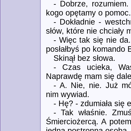
- Dobrze, rozumiem.
kogo opętamy o pomoc.
- Dokładnie - westch
słów, które nie chciały 
- Więc tak się nie d
posłałbyś po komando B
Skinął bez słowa.
- Czas ucieka, Was
Naprawdę mam się dale
- A. Nie, nie. Już m
nim wywiad.
- Hę? - zdumiała się 
- Tak właśnie. Zmuś
Śmierciożercą. A potem
jedna postronna osoba, 