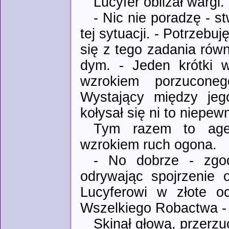
Lucyfer oblizał wargi.
- Nic nie poradzę - st
tej sytuacji. - Potrzebu
się z tego zadania równ
dym. - Jeden krótki w
wzrokiem porzucone
Wystający między jeg
kołysał się ni to niepew
Tym razem to agen
wzrokiem ruch ogona.
- No dobrze - zgod
odrywając spojrzenie o
Lucyferowi w złote o
Wszelkiego Robactwa - p
Skinął głową, przerzu