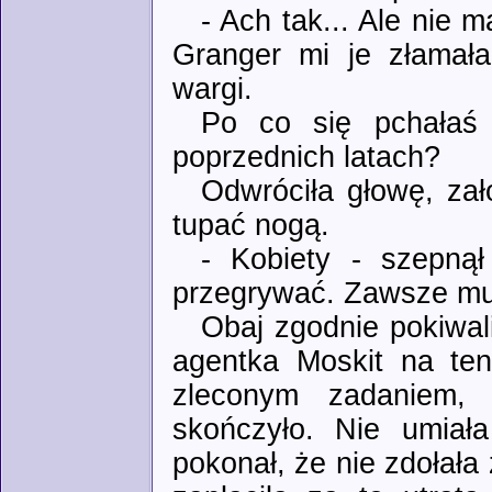
- Ach tak... Ale nie
Granger mi je złamała
wargi.
Po co się pchałaś
poprzednich latach?
Odwróciła głowę, zał
tupać nogą.
- Kobiety - szepną
przegrywać. Zawsze mu
Obaj zgodnie pokiwali
agentka Moskit na ten
zleconym zadaniem,
skończyło. Nie umiał
pokonał, że nie zdołała 