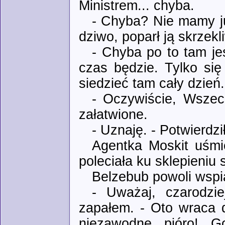
Ministrem... chyba.
- Chyba? Nie mamy ju
dziwo, poparł ją skrzekl
- Chyba po to tam jes
czas będzie. Tylko si
siedzieć tam cały dzień.
- Oczywiście, Wszec
załatwione.
- Uznaję. - Potwierdz
Agentka Moskit uśmi
poleciała ku sklepieniu 
Belzebub powoli wspi
- Uważaj, czarodzie
zapałem. - Oto wraca d
niezawodne pióro! Go