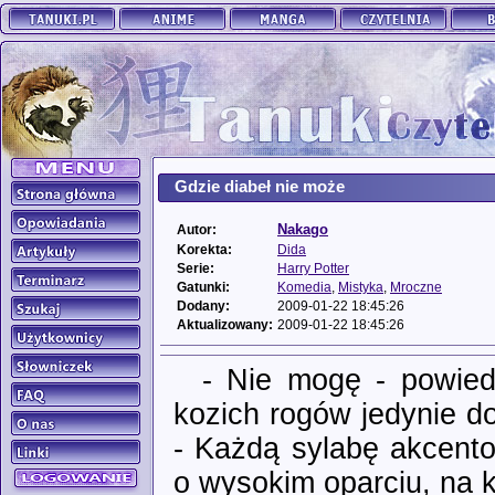
Gdzie diabeł nie może
Nakago
Autor:
Korekta:
Dida
Serie:
Harry Potter
Gatunki:
Komedia
,
Mistyka
,
Mroczne
Dodany:
2009-01-22 18:45:26
Aktualizowany:
2009-01-22 18:45:26
- Nie mogę - powied
kozich rogów jedynie d
- Każdą sylabę akcento
o wysokim oparciu, na k