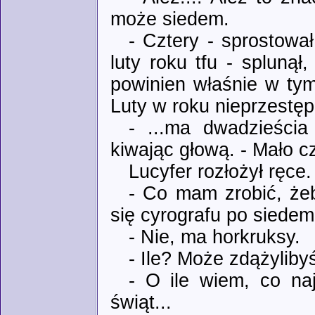
może siedem.
- Cztery - sprostowa
luty roku tfu - spluną
powinien właśnie w tym
Luty w roku nieprzestęp
- ...ma dwadzieści
kiwając głową. - Mało c
Lucyfer rozłożył ręce
- Co mam zrobić, że
się cyrografu po siedem
- Nie, ma horkruksy.
- Ile? Może zdążyliby
- O ile wiem, co najm
świąt...