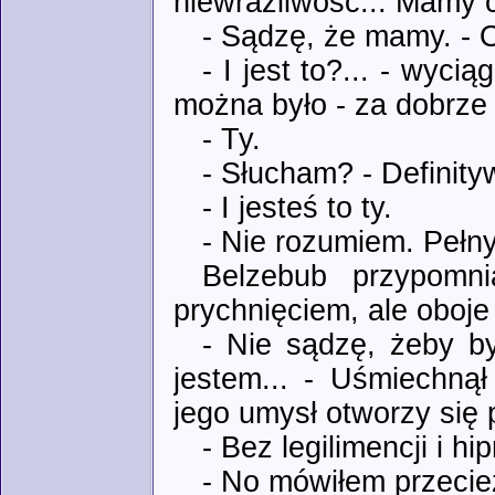
niewrażliwość... Mamy c
- Sądzę, że mamy. - O
- I jest to?... - wyci
można było - za dobrze 
- Ty.
- Słucham? - Definity
- I jesteś to ty.
- Nie rozumiem. Peł
Belzebub przypomni
prychnięciem, ale oboje
- Nie sądzę, żeby by
jestem... - Uśmiechnął
jego umysł otworzy się 
- Bez legilimencji i hi
- No mówiłem przecież