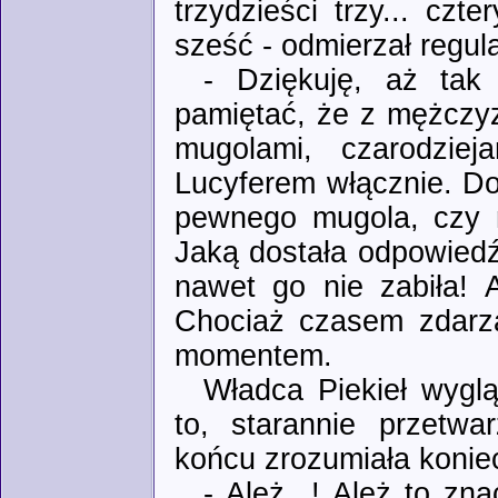
trzydzieści trzy... czt
sześć - odmierzał regula
- Dziękuję, aż tak
pamiętać, że z mężczy
mugolami, czarodziej
Lucyferem włącznie. Do
pewnego mugola, czy m
Jaką dostała odpowiedź
nawet go nie zabiła! 
Chociaż czasem zdarzał
momentem.
Władca Piekieł wygl
to, starannie przetwa
końcu zrozumiała konie
- Ależ...! Ależ to zn