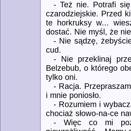
- Też nie. Potrafi s
czarodziejskie. Przed 
te horkruksy w... wie
dostać. Nie myśl, że ni
- Nie sądzę, żebyście
cud.
- Nie przeklinaj prz
Belzebub, o którego obe
tylko oni.
- Racja. Przeprasza
i mnie poniosło.
- Rozumiem i wybacz
chociaż słowo-na-ce naw
- Więc co mi poz