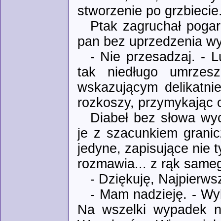
stworzenie po grzbiecie
Ptak zagruchał pogar
pan bez uprzedzenia wy
- Nie przesadzaj. - L
tak niedługo umrzes
wskazującym delikatni
rozkoszy, przymykając o
Diabeł bez słowa wyc
je z szacunkiem granic
jedyne, zapisujące nie t
rozmawia... z rąk sameg
- Dziękuję, Najpierws
- Mam nadzieję. - Wy
Na wszelki wypadek ni