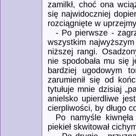
zamilkł, choć ona wcią
się najwidoczniej dopie
rozciągnięte w uprzejm
- Po pierwsze - zagr
wszystkim najwyższym 
niższej rangi. Osadzo
nie spodobała mu się j
bardziej ugodowym to
zarumienił się od koń
tytułuje mnie dzisiaj „
anielsko upierdliwe je
cierpliwości, by długo c
Po namyśle kiwnęła
piekieł skwitował cichy