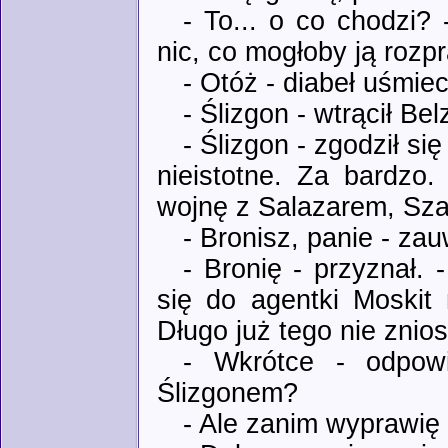
- To... o co chodzi? 
nic, co mogłoby ją rozp
- Otóż - diabeł uśmiech
- Ślizgon - wtrącił Be
- Ślizgon - zgodził si
nieistotne. Za bardzo
wojnę z Salazarem, Sza
- Bronisz, panie - za
- Bronię - przyznał.
się do agentki Moskit 
Długo już tego nie znios
- Wkrótce - odpow
Ślizgonem?
- Ale zanim wyprawię