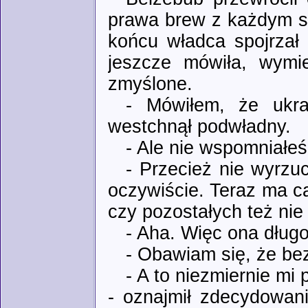
prawa brew z każdym sł
końcu władca spojrzał
jeszcze mówiła, wymie
zmyślone.
- Mówiłem, że ukra
westchnął podwładny.
- Ale nie wspomniałeś,
- Przecież nie wyrzuc
oczywiście. Teraz ma c
czy pozostałych też nie 
- Aha. Więc ona długo
- Obawiam się, że be
- A to niezmiernie mi
- oznajmił zdecydowani