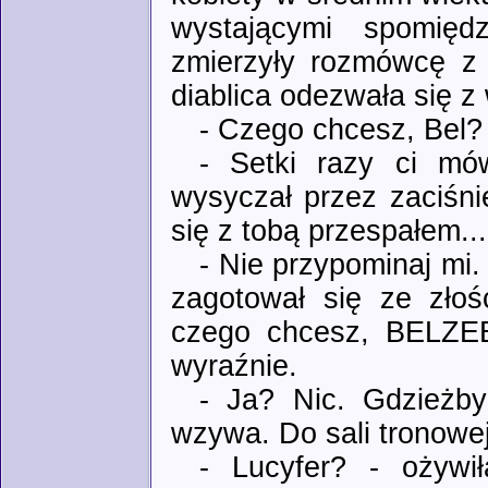
wystającymi spomięd
zmierzyły rozmówcę z 
diablica odezwała się 
- Czego chcesz, Bel?
- Setki razy ci mó
wysyczał przez zaciśni
się z tobą przespałem...
- Nie przypominaj mi.
zagotował się ze złoś
czego chcesz, BELZEB
wyraźnie.
- Ja? Nic. Gdzieżby
wzywa. Do sali tronowej
- Lucyfer? - ożywi