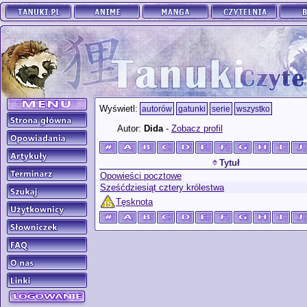
Wyświetl:
autorów
gatunki
serie
wszystko
Autor:
Dida
-
Zobacz profil
Tytuł
Opowieści pocztowe
Sześćdziesiąt cztery królestwa
Tęsknota