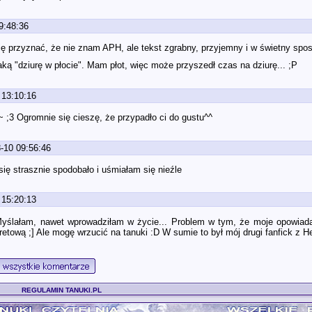
9:48:36
się przyznać, że nie znam APH, ale tekst zgrabny, przyjemny i w świetny spo
aką "dziurę w płocie". Mam płot, więc może przyszedł czas na dziurę... ;P
 13:10:16
~ ;3 Ogromnie się cieszę, że przypadło ci do gustu^^
-10 09:56:46
się strasznie spodobało i uśmiałam się nieźle
 15:20:13
Myślałam, nawet wprowadziłam w życie... Problem w tym, że moje opowiadan
etową ;] Ale mogę wrzucić na tanuki :D W sumie to był mój drugi fanfick z Het
REGULAMIN TANUKI.PL