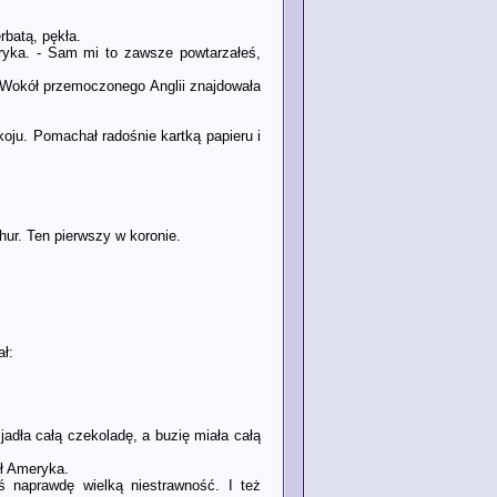
rbatą, pękła.
eryka. - Sam mi to zawsze powtarzałeś,
. Wokół przemoczonego Anglii znajdowała
oju. Pomachał radośnie kartką papieru i
thur. Ten pierwszy w koronie.
ał:
jadła całą czekoladę, a buzię miała całą
ął Ameryka.
eś naprawdę wielką niestrawność. I też