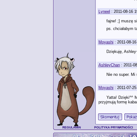
Lyneel
: 2011-08-16 1
fajne! ;] muszę 
ps. chciałabym t
Moyashi
: 2011-08-16
Dziękuję, Ashley
AshleyChan
: 2011-08
Nie no super. Mi 
Moyashi
: 2011-07-25
Yatta! Dzięki^^ 
przyjmują formę kabar
REGULAMIN
POLITYKA PRYWATNOŚCI