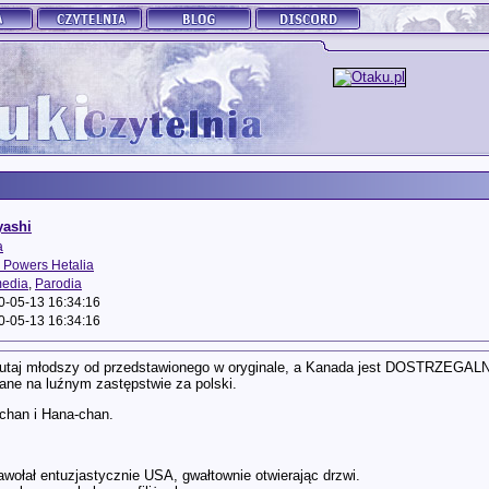
ashi
a
 Powers Hetalia
edia
,
Parodia
0-05-13 16:34:16
0-05-13 16:34:16
tutaj młodszy od przedstawionego w oryginale, a Kanada jest DOSTRZEGALNY, 
ane na luźnym zastępstwie za polski.
-chan i Hana-chan.
 zawołał entuzjastycznie USA, gwałtownie otwierając drzwi.