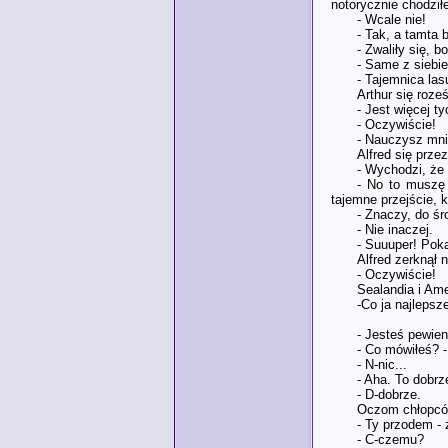
notorycznie chodził
- Wcale nie!
- Tak, a tamta 
- Zwaliły się, b
- Same z siebi
- Tajemnica las
Arthur się roze
- Jest więcej t
- Oczywiście!
- Nauczysz mn
Alfred się prze
- Wychodzi, że 
- No to muszę 
tajemne przejście, 
- Znaczy, do ś
- Nie inaczej.
- Suuuper! Pok
Alfred zerknął 
- Oczywiście!
Sealandia i Ame
-Co ja najlepsz
- Jesteś pewien
- Co mówiłeś? -
- N-nic...
- Aha. To dobrz
- D-dobrze.
Oczom chłopców 
- Ty przodem - 
- C-czemu?