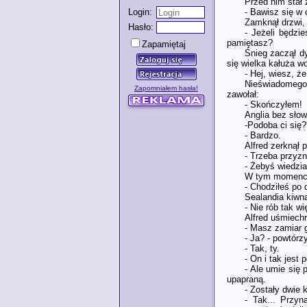
Przed nim stał 
- Bawisz się w 
Login:
Zamknął drzwi, 
Hasło:
- Jeżeli będzi
pamiętasz?
Zapamiętaj
Śnieg zaczął d
się wielka kałuża w
- Hej, wiesz, ż
Nieświadomego 
Zapomniałem hasła!
zawołał:
- Skończyłem!
Anglia bez słow
-Podoba ci się?
- Bardzo.
Alfred zerknął 
- Trzeba przyzn
- Żebyś wiedzia
W tym momencie
- Chodziłeś po
Sealandia kiwną
- Nie rób tak wi
Alfred uśmiechn
- Masz zamiar 
- Ja? - powtórz
- Tak, ty.
- On i tak jest
- Ale umie się 
upapraną.
- Zostały dwie 
- Tak... Przyn