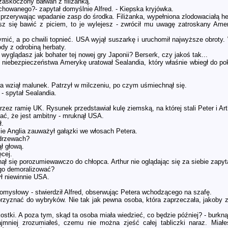
zaskoczony bałwan z filiżanką.
chowanego?- zapytał domyślnie Alfred. - Kiepska kryjówka.
przerywając wpadanie zasp do środka. Filiżanka, wypełniona zlodowaciałą he
esz się bawić z piciem, to je wylejesz - zwrócił mu uwagę zatroskany Am
ymić, a po chwili topnieć. USA wyjął suszarkę i uruchomił najwyższe obroty
ody z odrobiną herbaty.
e wyglądasz jak bohater tej nowej gry Japonii? Berserk, czy jakoś tak...
niebezpieczeństwa Amerykę uratował Sealandia, który właśnie wbiegł do pok
a wziął malunek. Patrzył w milczeniu, po czym uśmiechnął się.
 - spytał Sealandia.
przez ramię UK. Rysunek przedstawiał kulę ziemską, na której stali Peter i Ar
ać, że jest ambitny - mruknął USA.
ł.
 Anglia zauważył gałązki we włosach Petera.
 drzewach?
ł głową.
ęcej.
ął się porozumiewawczo do chłopca. Arthur nie oglądając się za siebie zapyt
go demoralizować?
ył niewinnie USA.
 pomysłowy - stwierdził Alfred, obserwując Petera wchodzącego na szafę.
przyznać do wybryków. Nie tak jak pewna osoba, która zaprzeczała, jakoby z
kostki. A poza tym, skąd ta osoba miała wiedzieć, co będzie później? - burkn
ajmniej zrozumiałeś, czemu nie można zjeść całej tabliczki naraz. Miał