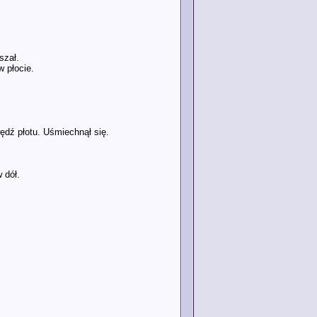
szał.
w płocie.
ędź płotu. Uśmiechnął się.
 dół.