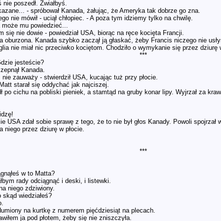
ś nie poszedł. Zwiałbyś.
kazane... - spróbował Kanada, żałując, że Ameryka tak dobrze go zna.
iego nie mówił - uciął chłopiec. - A poza tym idziemy tylko na chwilę.
a może mu powiedzieć...
ym się nie dowie - powiedział USA, biorąc na ręce kocięta Francji.
a oburzona. Kanada szybko zaczął ją głaskać, żeby Francis niczego nie usły
lia nie miał nic przeciwko kociętom. Chodziło o wymykanie się przez dziurę 
***
Gdzie jesteście?
 szepnął Kanada.
s nie zauważy - stwierdził USA, kucając tuż przy płocie.
Matt starał się oddychać jak najciszej.
po cichu na pobliski pieniek, a stamtąd na gruby konar lipy. Wyjrzał za kraw
idzę!
USA zdał sobie sprawę z tego, że to nie był głos Kanady. Powoli spojrzał w
na niego przez dziurę w płocie.
***
ągnąłeś w to Matta?
łbym rady odciągnąć i deski, i listewki.
 na niego zdziwiony.
to skąd wiedziałeś?
o.
dumiony na kurtkę z numerem pięćdziesiąt na plecach.
awiłem ja pod płotem, żeby się nie zniszczyła.