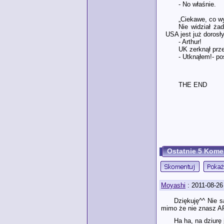
- No właśnie.
„Ciekawe, co wy
Nie widział ża
USA jest już doros
- Arthur!
UK zerknął prz
- Utknąłem!- po
THE END
Ostatnie 5 Kome
Moyashi
: 2011-08-26
Dziękuję^^ Nie s
mimo że nie znasz APH
Ha ha, na dziurę