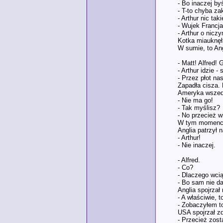
- Bo inaczej by
- T-to chyba za
- Arthur nic tak
- Wujek Francj
- Arthur o nicz
Kotka miauknęł
W sumie, to Ang
- Matt! Alfred! 
- Arthur idzie -
- Przez płot na
Zapadła cisza. 
Ameryka wszedł 
- Nie ma go!
- Tak myślisz?
- No przecież w
W tym momencie 
Anglia patrzył 
- Arthur!
- Nie inaczej.
- Alfred.
- Co?
- Dlaczego wci
- Bo sam nie da
Anglia spojrzał
- A właściwie, 
- Zobaczyłem t
USA spojrzał z
- Przecież zost