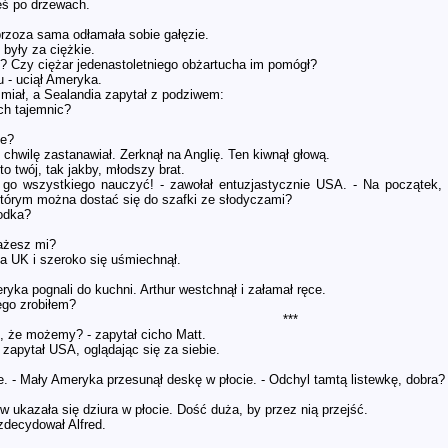
eś po drzewach.
brzoza sama odłamała sobie gałęzie.
o były za ciężkie.
e? Czy ciężar jedenastoletniego obżartucha im pomógł?
u - uciął Ameryka.
śmiał, a Sealandia zapytał z podziwem:
ych tajemnic?
ie?
z chwilę zastanawiał. Zerknął na Anglię. Ten kiwnął głową.
to twój, tak jakby, młodszy brat.
go wszystkiego nauczyć! - zawołał entuzjastycznie USA. - Na początek, 
którym można dostać się do szafki ze słodyczami?
rodka?
ażesz mi?
na UK i szeroko się uśmiechnął.
ryka pognali do kuchni. Arthur westchnął i załamał ręce.
ego zrobiłem?
***
, że możemy? - zapytał cicho Matt.
 zapytał USA, oglądając się za siebie.
e. - Mały Ameryka przesunął deskę w płocie. - Odchyl tamtą listewkę, dobra?
ukazała się dziura w płocie. Dość duża, by przez nią przejść.
zdecydował Alfred.