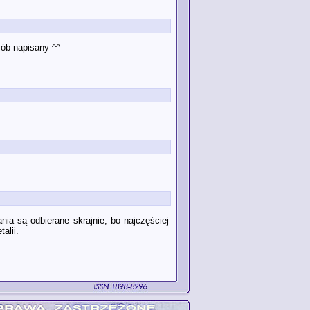
sób napisany ^^
ia są odbierane skrajnie, bo najczęściej
alii.