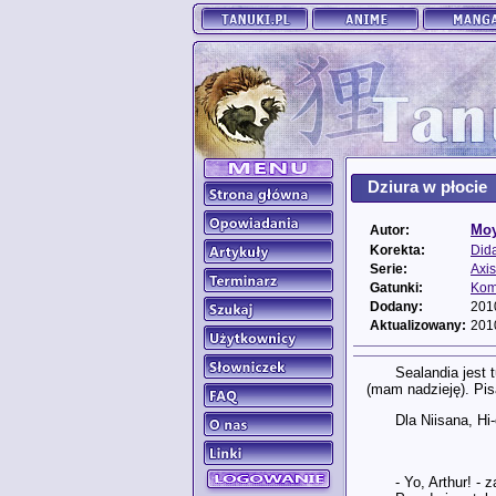
Dziura w płocie
Moy
Autor:
Korekta:
Did
Serie:
Axis
Gatunki:
Kom
Dodany:
201
Aktualizowany:
201
Sealandia jest 
(mam nadzieję). Pis
Dla Niisana, Hi
- Yo, Arthur! -