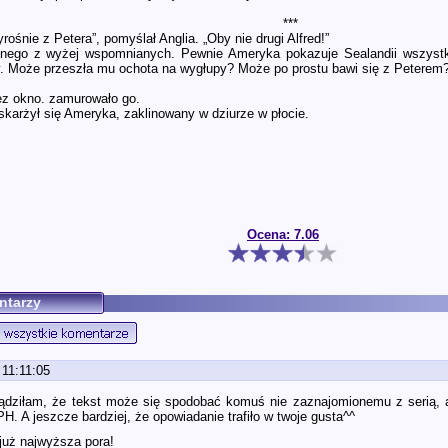
***
rośnie z Petera”, pomyślał Anglia. „Oby nie drugi Alfred!”
dnego z wyżej wspomnianych. Pewnie Ameryka pokazuje Sealandii wszystkie 
ły. Może przeszła mu ochota na wygłupy? Może po prostu bawi się z Petere
ez okno. zamurowało go.
skarżył się Ameryka, zaklinowany w dziurze w płocie.
Ocena: 7.06
ntarzy
 11:11:05
ądziłam, że tekst może się spodobać komuś nie zaznajomionemu z serią, al
. A jeszcze bardziej, że opowiadanie trafiło w twoje gusta^^
 już najwyższa pora!