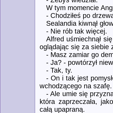
W tym momencie Angli
- Chodziłeś po drzew
Sealandia kiwnął gło
- Nie rób tak więcej.
Alfred uśmiechnął si
oglądając się za siebie 
- Masz zamiar go de
- Ja? - powtórzył nie
- Tak, ty.
- On i tak jest pomys
wchodzącego na szafę.
- Ale umie się przyz
która zaprzeczała, jak
całą upapraną.