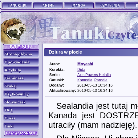
Dziura w płocie
Moyashi
Autor:
Korekta:
Dida
Serie:
Axis Powers Hetalia
Gatunki:
Komedia
,
Parodia
Dodany:
2010-05-13 16:34:16
Aktualizowany:
2010-05-13 16:34:16
Sealandia jest tutaj 
Kanada jest DOSTRZEG
utraciły (mam nadzieję)