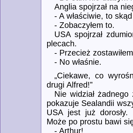
Anglia spojrzał na ni
- A właściwie, to ską
- Zobaczyłem to.
USA spojrzał zdumio
plecach.
- Przecież zostawiłem
- No właśnie.
„Ciekawe, co wyrośn
drugi Alfred!”
Nie widział żadnego
pokazuje Sealandii wszys
USA jest już dorosły
Może po prostu bawi s
- Arthur!