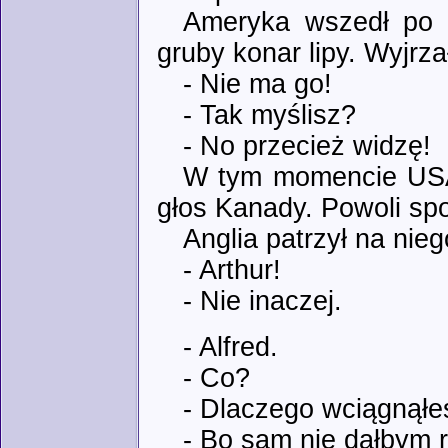
Ameryka wszedł po c
gruby konar lipy. Wyjrz
- Nie ma go!
- Tak myślisz?
- No przecież widzę!
W tym momencie USA 
głos Kanady. Powoli spo
Anglia patrzył na nieg
- Arthur!
- Nie inaczej.
- Alfred.
- Co?
- Dlaczego wciągnąłe
- Bo sam nie dałbym ra