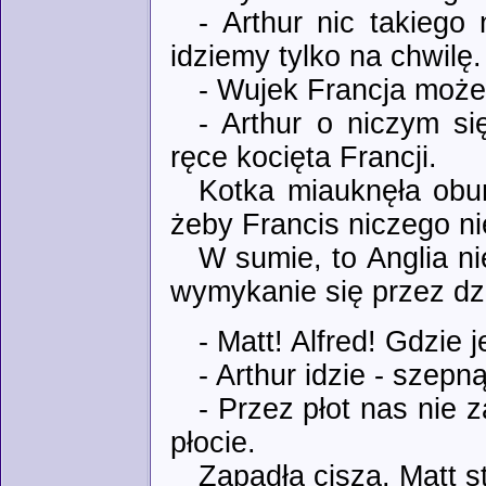
- Arthur nic takiego
idziemy tylko na chwilę.
- Wujek Francja może
- Arthur o niczym si
ręce kocięta Francji.
Kotka miauknęła obu
żeby Francis niczego ni
W sumie, to Anglia ni
wymykanie się przez dzi
- Matt! Alfred! Gdzie 
- Arthur idzie - szepn
- Przez płot nas nie 
płocie.
Zapadła cisza. Matt st