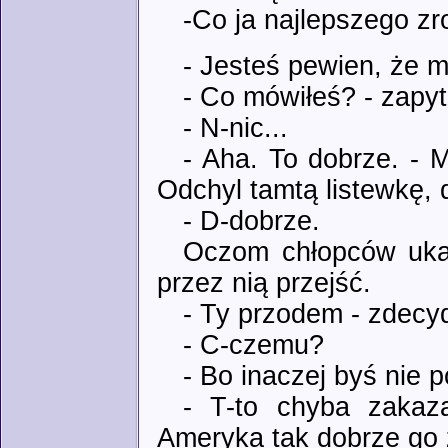
-Co ja najlepszego zr
- Jesteś pewien, że m
- Co mówiłeś? - zapyt
- N-nic...
- Aha. To dobrze. - 
Odchyl tamtą listewkę,
- D-dobrze.
Oczom chłopców ukaz
przez nią przejść.
- Ty przodem - zdecyd
- C-czemu?
- Bo inaczej byś nie 
- T-to chyba zakaza
Ameryka tak dobrze go 