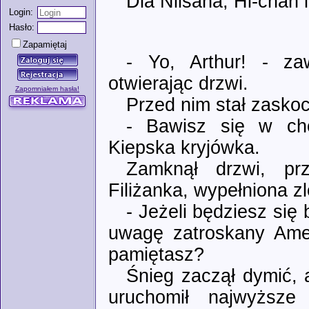
Dla Niisana, Hi-chan 
Login:
Hasło:
Zapamiętaj
- Yo, Arthur! - za
otwierając drzwi.
Zapomniałem hasła!
Przed nim stał zaskoc
- Bawisz się w cho
Kiepska kryjówka.
Zamknął drzwi, pr
Filiżanka, wypełniona z
- Jeżeli będziesz się 
uwagę zatroskany Ame
pamiętasz?
Śnieg zaczął dymić, 
uruchomił najwyższe