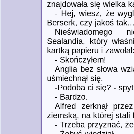
znajdowała się wielka k
- Hej, wiesz, że wyg
Berserk, czy jakoś tak..
Nieświadomego ni
Sealandia, który właś
kartką papieru i zawołał
- Skończyłem!
Anglia bez słowa wzi
uśmiechnął się.
-Podoba ci się? - spyt
- Bardzo.
Alfred zerknął prze
ziemską, na której stali
- Trzeba przyznać, że
- Żebyś wiedział.