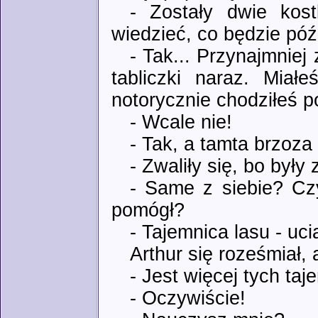
- Zostały dwie kos
wiedzieć, co będzie póź
- Tak... Przynajmniej
tabliczki naraz. Miał
notorycznie chodziłeś 
- Wcale nie!
- Tak, a tamta brzoza
- Zwaliły się, bo były 
- Same z siebie? Czy
pomógł?
- Tajemnica lasu - uc
Arthur się roześmiał,
- Jest więcej tych taj
- Oczywiście!