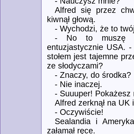
- Nauczysz mnie?
Alfred się przez chw
kiwnął głową.
- Wychodzi, że to twój
- No to muszę go
entuzjastycznie USA. -
stołem jest tajemne prz
ze słodyczami?
- Znaczy, do środka?
- Nie inaczej.
- Suuuper! Pokażesz
Alfred zerknął na UK 
- Oczywiście!
Sealandia i Ameryka
załamał ręce.