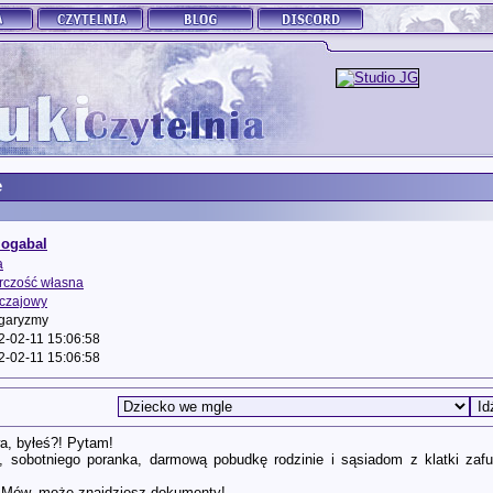
e
iogabal
a
rczość własna
czajowy
garyzmy
2-02-11 15:06:58
2-02-11 15:06:58
wa, byłeś?! Pytam!
o, sobotniego poranka, darmową pobudkę rodzinie i sąsiadom z klatki z
! Mów, może znajdziesz dokumenty!