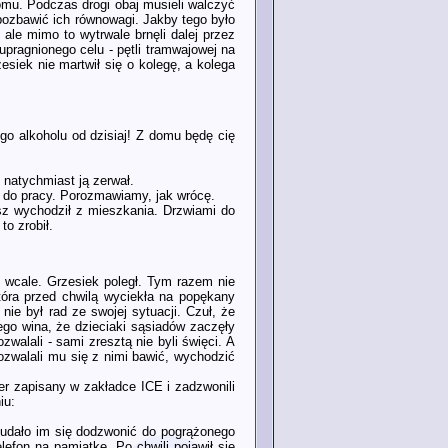
omu. Podczas drogi obaj musieli walczyć
 pozbawić ich równowagi. Jakby tego było
, ale mimo to wytrwale brnęli dalej przez
upragnionego celu - pętli tramwajowej na
esiek nie martwił się o kolegę, a kolega
ego alkoholu od dzisiaj! Z domu będę cię
z natychmiast ją zerwał.
ę do pracy. Porozmawiamy, jak wrócę.
sz wychodził z mieszkania. Drzwiami do
to zrobił.
h wcale. Grzesiek poległ. Tym razem nie
która przed chwilą wyciekła na popękany
ie był rad ze swojej sytuacji. Czuł, że
jego wina, że dzieciaki sąsiadów zaczęły
zwalali - sami zresztą nie byli święci. A
pozwalali mu się z nimi bawić, wychodzić
er zapisany w zakładce ICE i zadzwonili
iu:
 udało im się dodzwonić do pogrążonego
lefon na pamiątkę. Po chwili pojawił się