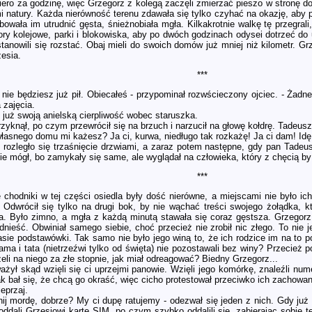
iero za godzinę, więc Grzegorz z kolegą zaczęli zmierzać pieszo w stronę d
mi natury. Każda nierówność terenu zdawała się tylko czyhać na okazję, aby
bowała im utrudnić gęsta, śnieżnobiała mgła. Kilkakrotnie walkę tę przegrali
tory kolejowe, parki i blokowiska, aby po dwóch godzinach odysei dotrzeć do 
anowili się rozstać. Obaj mieli do swoich domów już mniej niż kilometr. Grz
zesia.
***
 nie będziesz już pił. Obiecałeś - przypominał rozwścieczony ojciec. - Żadn
 zajęcia.
ł już swoją anielską cierpliwość wobec staruszka.
 krzyknął, po czym przewrócił się na brzuch i narzucił na głowę kołdrę. Tadeus
własnego domu mi każesz? Ja ci, kurwa, niedługo tak rozkażę! Ja ci dam! Id
 rozległo się trzaśnięcie drzwiami, a zaraz potem następne, gdy pan Tadeu
nie mógł, bo zamykały się same, ale wyglądał na człowieka, który z chęcią by 
***
 chodniki w tej części osiedla były dość nierówne, a miejscami nie było ic
. Odwrócił się tylko na drugi bok, by nie wąchać treści swojego żołądka, 
a. Było zimno, a mgła z każdą minutą stawała się coraz gęstsza. Grzegorz n
dnieść. Obwiniał samego siebie, choć przecież nie zrobił nic złego. To nie 
asie podstawówki. Tak samo nie było jego winą to, że ich rodzice im na to po
ma i tata (nietrzeźwi tylko od święta) nie pozostawali bez winy? Przecież 
eli na niego za złe stopnie, jak miał odreagować? Biedny Grzegorz...
żył skąd wzięli się ci uprzejmi panowie. Wzięli jego komórkę, znaleźli num
ak bał się, że chcą go okraść, więc cicho protestował przeciwko ich zachowan
ieprzaj.
ij mordę, dobrze? My ci dupę ratujemy - odezwał się jeden z nich. Gdy już
ddali Grzesiowi kartę SIM, po czym szybko oddalili się, zabierając sobie te