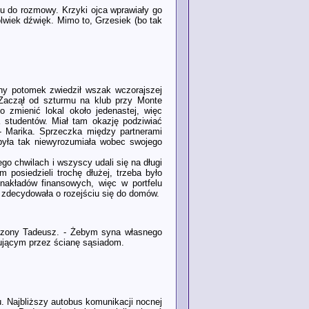
u do rozmowy. Krzyki ojca wprawiały go
olwiek dźwięk. Mimo to, Grzesiek (bo tak
ny potomek zwiedził wszak wczorajszej
 Zaczął od szturmu na klub przy Monte
 zmienić lokal około jedenastej, więc
a studentów. Miał tam okazję podziwiać
 - Marika. Sprzeczka między partnerami
 była tak niewyrozumiała wobec swojego
ego chwilach i wszyscy udali się na długi
posiedzieli trochę dłużej, trzeba było
nakładów finansowych, więc w portfelu
 zdecydowała o rozejściu się do domów.
eszony Tadeusz. - Żebym syna własnego
hującym przez ścianę sąsiadom.
 Najbliższy autobus komunikacji nocnej