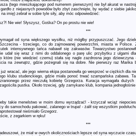
sza (tego mieszkającego pod numerem pierwszym) nie był akurat w nastroj
a gardło z niejasnych powodów było zbyt zaschnięte, by wydać z siebie jakik
 na imię) zebrał w sobie tyle siły, aby móc odpowiedzieć:
esz?! Nie wie! Słyszysz, Gośka? On po prostu nie wie!
***
ymagał od syna większego wysiłku, niż mógłby przypuszczać. Jego dziel
Szczecina - trzeciego, co do zajmowanej powierzchni, miasta w Polsce.
utek intensywnego tańca nabawił się zakwasów. Towarzystwo postanowiło
e udał się wraz z nimi do oddalonego o parę ulic przybytku z ulgami dl
 o które (nie wiedzieć czemu) stała się nagle zazdrosna jego dziewczyna
ścia na zewnątrz, gdzie pożegnali się na dobre. Nie pierwszy raz Marika
 już wracać, ale jego wierna ekipa postanowiła go wesprzeć w ciężkich dla ni
ego klubu studenckiego, gdzie miała ponoć trwać szampańska zabawa. Tam 
zranionego przez nieczułą kobietę Grzegorza. Kuracja wymagała dużych 
agościła pustka. Około trzeciej, gdy zamykano klub, kompania jednogłośnie
 żeby takie menelstwo w moim domu wyrządzać! - krzyczał wciąż niepoci
ocy do samochodu pakować, zalanego w trupa! - żalił się wszystkim podsłuc
zaprotestował nieśmiało Grzegorz.
naście, z zegarkiem w ręku!
***
adeuszowi, że miał w owych okolicznościach lepsze od syna wyczucie czasu.