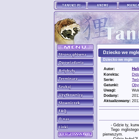
Dziecko we mgl
Dziecko we mgle
Hel
Autor:
Korekta:
Did
Serie:
Twó
Gatunki:
Oby
Uwagi:
Wul
Dodany:
201
Aktualizowany:
201
- Gdzie ty, kur
Tego mglisteg
pierwszym.
- Gdzie byłeś?