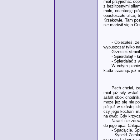
miał przyjechać dop
z bezlitosnymi siła
mało, orientację pró
opustoszałe ulice, 
Krzekowie. Tam post
nie martwił się o Gr
- Obiecałeś, że
wypuszczał tylko na
Grzesiek straci
- Spierdalaj! -
- Spierdalać z 
W całym pionie
klatki trzasnąć już 
Pech chciał, że
miał już siły wstać
asfalt obok chodnik
może już się nie po
pić już w szóstej kl
czy jego kochani ma
na dwór. Gdy krzycz
Nawet nie zauwa
do jego ojca. Chłop
- Spadajcie. Sp
- Synek! Zamkn
we śnie Tadeusza, o