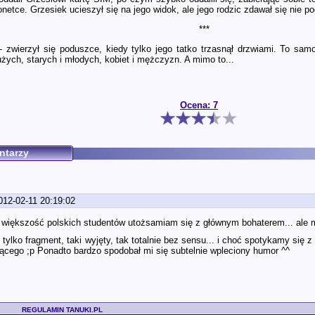
onetce. Grzesiek ucieszył się na jego widok, ale jego rodzic zdawał się nie p
***
 - zwierzył się poduszce, kiedy tylko jego tatko trzasnął drzwiami. To sa
użych, starych i młodych, kobiet i mężczyzn. A mimo to...
Ocena: 7
ntarzy
012-02-11 20:19:02
większość polskich studentów utożsamiam się z głównym bohaterem... ale m
to tylko fragment, taki wyjęty, tak totalnie bez sensu... i choć spotykamy się 
gującego ;p Ponadto bardzo spodobał mi się subtelnie wpleciony humor ^^
REGULAMIN TANUKI.PL