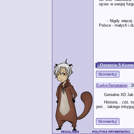
ojciec w swojej furg
- Nigdy więcej
Polsce - małych i d
Ostatnie 5 Kome
EvelynTemptation
: 2
Genialne XD Jak 
Historia... cóż, 
jest... takiego intry
REGULAMIN
POLITYKA PRYWATNOŚCI