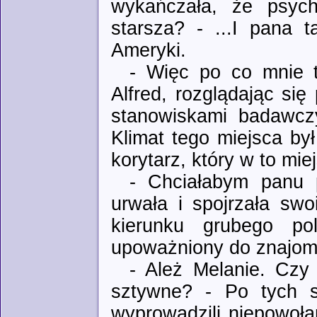
wykańczała, że psych
starsza? - ...I pana 
Ameryki.
- Więc po co mnie t
Alfred, rozglądając się 
stanowiskami badawczy
Klimat tego miejsca by
korytarz, który w to mie
- Chciałabym panu p
urwała i spojrzała sw
kierunku grubego po
upoważniony do znajomo
- Ależ Melanie. Czy
sztywne? - Po tych s
wyprowadzili niepowołan