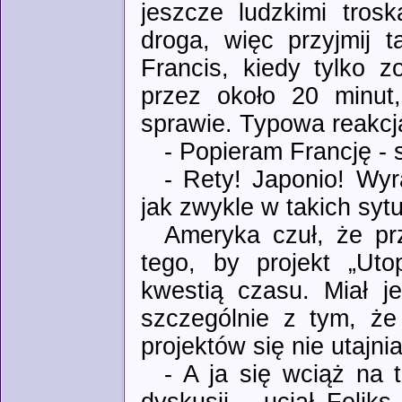
jeszcze ludzkimi tros
droga, więc przyjmij 
Francis, kiedy tylko z
przez około 20 minut,
sprawie. Typowa reakcj
- Popieram Francję - 
- Rety! Japonio! Wy
jak zwykle w takich syt
Ameryka czuł, że pr
tego, by projekt „Utop
kwestią czasu. Miał j
szczególnie z tym, że 
projektów się nie utajnia
- A ja się wciąż na 
dyskusji - uciął Feli