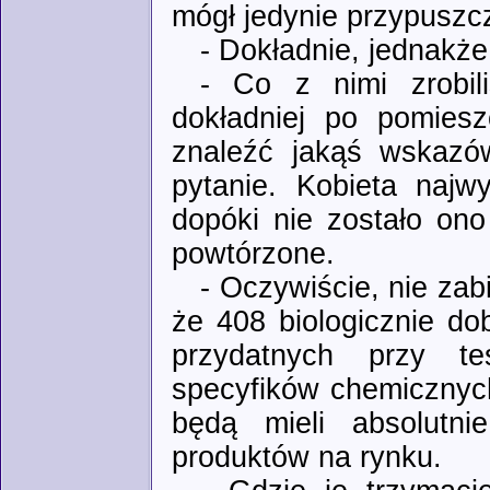
mógł jedynie przypuszcz
- Dokładnie, jednakże
- Co z nimi zrobil
dokładniej po pomiesz
znaleźć jakąś wskazów
pytanie. Kobieta najw
dopóki nie zostało ono 
powtórzone.
- Oczywiście, nie za
że 408 biologicznie d
przydatnych przy t
specyfików chemicznych
będą mieli absolutn
produktów na rynku.