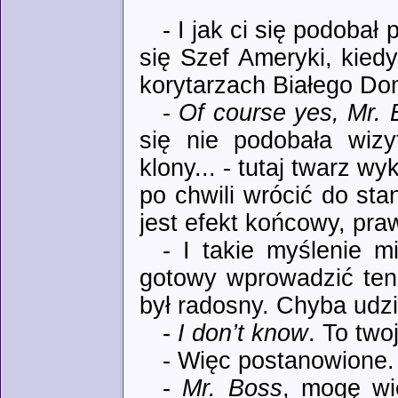
- I jak ci się podobał
się Szef Ameryki, kie
korytarzach Białego Do
-
Of course yes, Mr. 
się nie podobała wizy
klony... - tutaj twarz w
po chwili wrócić do st
jest efekt końcowy, pr
- I takie myślenie 
gotowy wprowadzić ten 
był radosny. Chyba udzie
-
I don’t know
. To two
- Więc postanowione
-
Mr. Boss
, mogę wi