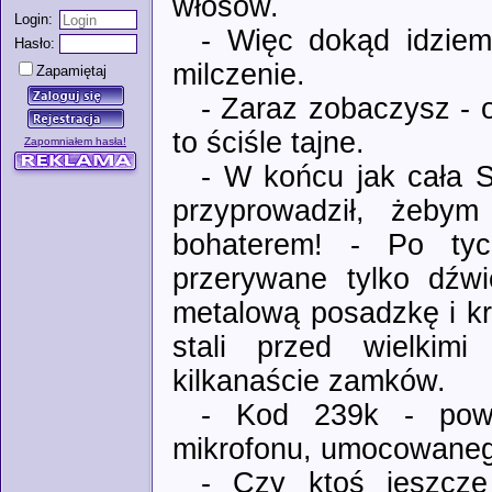
włosów.
Login:
- Więc dokąd idziem
Hasło:
milczenie.
Zapamiętaj
- Zaraz zobaczysz - o
to ściśle tajne.
Zapomniałem hasła!
- W końcu jak cała S
przyprowadził, żeby
bohaterem! - Po tyc
przerywane tylko dźwi
metalową posadzkę i kr
stali przed wielkimi
kilkanaście zamków.
- Kod 239k - powi
mikrofonu, umocowaneg
- Czy ktoś jeszcze