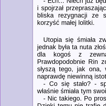
- Ech... Niech już bę
i spojrzał przepraszaj
bliska rezygnacji ze
korzyść małej lolitki.
Utopia się śmiała z
jednak była ta nuta złoś
dla kogoś z zewnąt
Prawdopodobnie Rin zd
słyszą tego, jak ona,
naprawdę niewinną isto
- Co się stało? - s
właśnie śmiała tym swo
- Nic takiego. Po pro
Dzięki temu nie trafię 