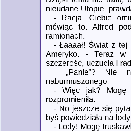
nieudane Utopie, praw
- Racja. Ciebie omi
mówiąc to, Alfred pod
ramionach.
- Łaaaał! Świat z te
Ameryko. - Teraz w j
szczerość, uczucia i ra
- „Panie”? Nie n
naburmuszonego.
- Więc jak? Mogę „
rozpromieniła.
- No jeszcze się pyt
byś powiedziała na lod
- Lody! Mogę truska