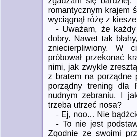
zgadzam się bardziej. B
romantycznym krajem św
wyciągnął różę z kiesze
- Uważam, że każdy 
dobry. Nawet tak błahy,
zniecierpliwiony. W 
próbował przekonać kra
nimi, jak zwykle zreszt
z bratem na porządne p
porządny trening dla 
nudnym zebraniu. I ja
trzeba utrzeć nosa?
- Ej, noo... Nie bądź
- To nie jest podstaw
Zgodnie ze swoimi prz