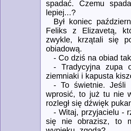
spadać. Czemu spada
lepiej...?
Był koniec październ
Feliks z Elizavetą, kt
zwykle, krzątali się 
obiadową.
- Co dziś na obiad ta
- Tradycyjna zupa 
ziemniaki i kapusta kisz
- To świetnie. Jeśli
wprosić, to już tu nie
rozległ się dźwięk puka
- Witaj, przyjacielu - 
się nie obrazisz, to
wypieku, zgoda?