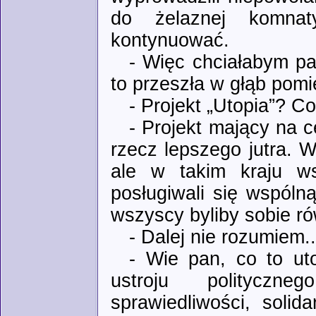
do żelaznej komnat
kontynuować.
- Więc chciałabym pa
to przeszła w głąb pomi
- Projekt „Utopia”? Co
- Projekt mający na c
rzecz lepszego jutra. 
ale w takim kraju w
posługiwali się wspóln
wszyscy byliby sobie rów
- Dalej nie rozumiem..
- Wie pan, co to ut
ustroju polityczn
sprawiedliwości, solid