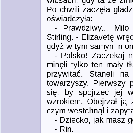
włosach, gdy ta ze zm
Po chwili zaczęła gład
oświadczyła:
- Prawdziwy... Mił
Stirling. - Elizavetę wr
gdyż w tym samym mome
- Polsko! Zaczekaj na
minęli tylko ten mały t
przywitać. Stanęli n
towarzyszy. Pierwszy p
się, by spojrzeć jej 
wzrokiem. Obejrzał ją 
czym westchnął i zapyta
- Dziecko, jak masz g
- Rin.