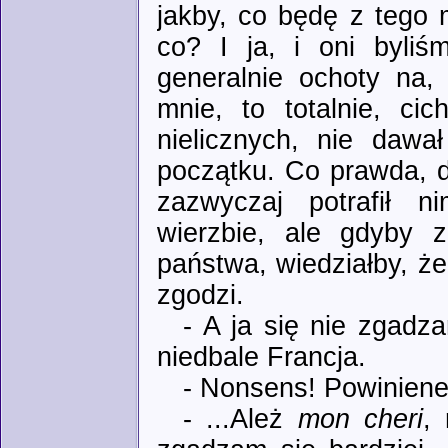
jakby, co będę z tego m
co? I ja, i oni byli
generalnie ochoty na,
mnie, to totalnie, ci
nielicznych, nie daw
początku. Co prawda, d
zazwyczaj potrafił n
wierzbie, ale gdyby z
państwa, wiedziałby, że
zgodzi.
- A ja się nie zgadza
niedbale Francja.
- Nonsens! Powiniene
- ...Ależ
mon cheri
,