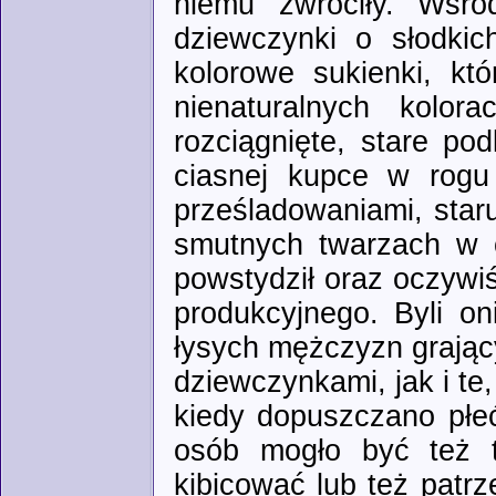
niemu zwróciły. Wśr
dziewczynki o słodki
kolorowe sukienki, któ
nienaturalnych kolo
rozciągnięte, stare po
ciasnej kupce w rogu
prześladowaniami, sta
smutnych twarzach w c
powstydził oraz oczywiś
produkcyjnego. Byli on
łysych mężczyzn grając
dziewczynkami, jak i te,
kiedy dopuszczano płe
osób mogło być też t
kibicować lub też patr