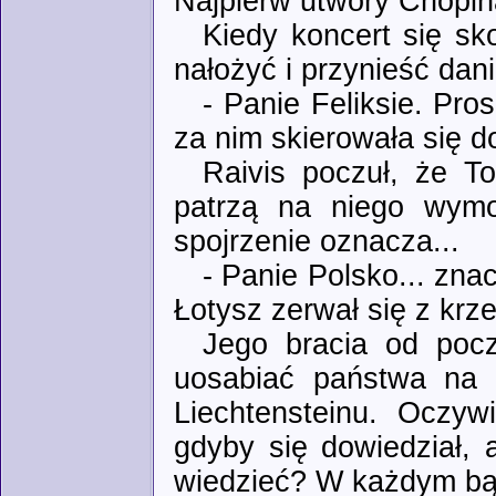
Najpierw utwory Chopin
Kiedy koncert się sk
nałożyć i przynieść dan
- Panie Feliksie. Pro
za nim skierowała się d
Raivis poczuł, że T
patrzą na niego wymo
spojrzenie oznacza...
- Panie Polsko... zna
Łotysz zerwał się z krz
Jego bracia od począ
uosabiać państwa na 
Liechtensteinu. Oczywi
gdyby się dowiedział, 
wiedzieć? W każdym bąd