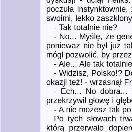
poczuła instynktownie,
swoimi, lekko zaszklony
- Tak totalnie nie?
- No... Myślę, że gen
ponieważ nie był już t
mógł pozwolić, by przez
- Ale... Ale tak totalni
- Widzisz, Polsko!? D
okazji też! - wrzasnął 
- Ech... No dobra...
przekrzywił głowę i głę
- A nie możesz tak po 
Po tych słowach trw
którą przerwało dopie