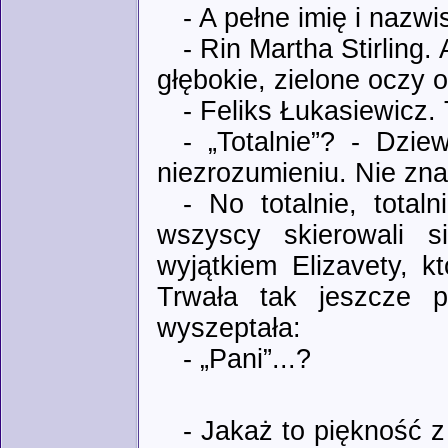
- A pełne imię i nazw
- Rin Martha Stirling
głębokie, zielone oczy 
- Feliks Łukasiewicz. 
- „Totalnie”? - Dzie
niezrozumieniu. Nie zna
- No totalnie, total
wszyscy skierowali s
wyjątkiem Elizavety, k
Trwała tak jeszcze p
wyszeptała:
- „Pani”...?
- Jakaż to piękność 