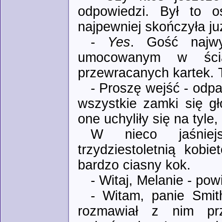
odpowiedzi. Był to o
najpewniej skończyła już
-
Yes
. Gość najw
umocowanym w ścia
przewracanych kartek. 
- Proszę wejść - odp
wszystkie zamki się gł
one uchyliły się na tyle
W nieco jaśniejs
trzydziestoletnią kobi
bardzo ciasny kok.
- Witaj, Melanie - pow
- Witam, panie Smit
rozmawiał z nim pr