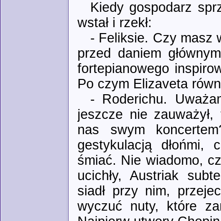
Kiedy gospodarz sprz
wstał i rzekł:
- Feliksie. Czy masz
przed daniem głównym
fortepianowego inspir
Po czym Elizaveta równi
- Roderichu. Uważam
jeszcze nie zauważył, 
nas swym koncertem
gestykulacją dłońmi, 
śmiać. Nie wiadomo, cz
ucichły, Austriak sub
siadł przy nim, przeje
wyczuć nuty, które za