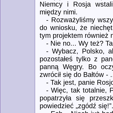
Niemcy i Rosja wstali
między nimi.
- Rozważyliśmy wszys
do wniosku, że niechęt
tym projektem również n
- Nie no... Wy też? Ta
- Wybacz, Polsko, a
pozostałeś tylko z pan
panną Węgry. Bo oczyw
zwrócił się do Bałtów - 
- Tak jest, panie Rosj
- Więc, tak totalnie,
popatrzyła się przes
powiedzieć „zgódź się!”