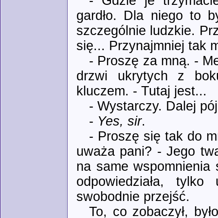
- Gdzie je trzymaci
gardło. Dla niego to b
szczególnie ludzkie. Pr
się... Przynajmniej tak m
- Proszę za mną. - Me
drzwi ukrytych z bok
kluczem. - Tutaj jest...
- Wystarczy. Dalej pó
-
Yes, sir
.
- Proszę się tak do mn
uważa pani? - Jego twa
na same wspomnienia s
odpowiedziała, tylko
swobodnie przejść.
To, co zobaczył, był