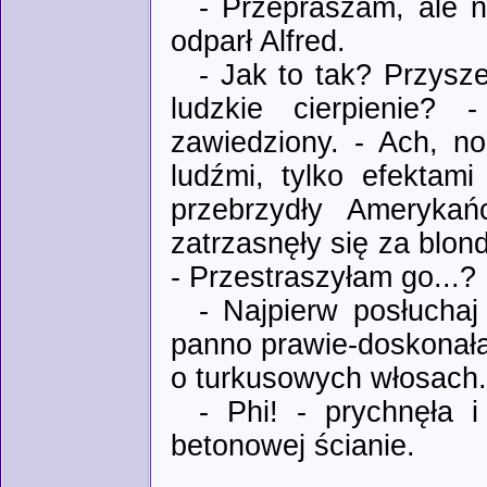
- Przepraszam, ale n
odparł Alfred.
- Jak to tak? Przysz
ludzkie cierpienie? 
zawiedziony. - Ach, n
ludźmi, tylko efektam
przebrzydły Amerykań
zatrzasnęły się za blo
- Przestraszyłam go...?
- Najpierw posłuchaj
panno prawie-doskonała-
o turkusowych włosach.
- Phi! - prychnęła 
betonowej ścianie.