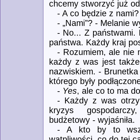
chcemy stworzyć już od
- A co będzie z nami?
- „Nami”? - Melanie w
- No... Z państwami. 
państwa. Każdy kraj pos
- Rozumiem, ale nie 
każdy z was jest także
nazwiskiem. - Brunetka
którego były podłączone
-
Yes
, ale co to ma d
- Każdy z was otrzy
kryzys gospodarczy
budżetowy - wyjaśniła.
- A kto by to wsz
wątpliwości, co do tej ca