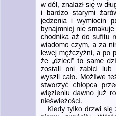
w dół, znalazł się w dł
i bardzo starymi żar
jedzenia i wymiocin 
bynajmniej nie smakuje
chodnika aż do sufitu r
wiadomo czym, a za nim
lewej mężczyźni, a po pr
że „dzieci” to same d
zostali oni zabici lu
wyszli cało. Możliwe te
stworzyć chłopca prz
więzieniu dawno już roz
nieświeżości.
Kiedy tylko drzwi się