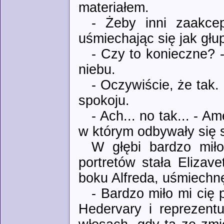
materiałem.
- Żeby inni zaakcept
uśmiechając się jak głup
- Czy to konieczne? 
niebu.
- Oczywiście, że tak
spokoju.
- Ach... no tak... - 
w którym odbywały się
W głębi bardzo miło
portretów stała Elizav
boku Alfreda, uśmiechnęł
- Bardzo miło mi cię
Hedervary i reprezent