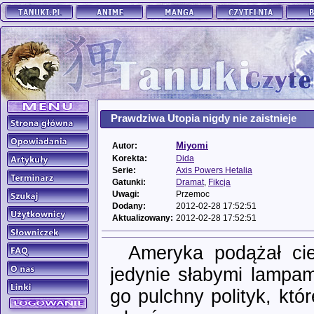
Prawdziwa Utopia nigdy nie zaistnieje
Miyomi
Autor:
Korekta:
Dida
Serie:
Axis Powers Hetalia
Gatunki:
Dramat
,
Fikcja
Uwagi:
Przemoc
Dodany:
2012-02-28 17:52:51
Aktualizowany:
2012-02-28 17:52:51
Ameryka podążał ci
jedynie słabymi lampam
go pulchny polityk, któ