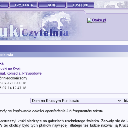
stkowiu
ka
geki no Kyojin
mat
,
Komedia
,
Przygodowe
ór niedokończony
5-07-17 08:00:18
5-07-14 12:47:18
ody na kopiowanie całości opowiadania lub fragmentów tekstu.
ystraszył kruki siedzące na gałęziach uschniętego świerka. Zerwały się do 
W tej okolicy było tych ptaków najwięcej, dlatego też ludzie nazwali ją K