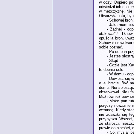
w oczy. Dopiero po
odwiedził ich chole
w mężczyznę. Nie w
Otworzyła usta, by 
- Schowaj broń.
- Jaką mam pew
- Żadnej - od
atakować? - Dziewc
opuściła broń, uwa
Schowała rewolwer d
sobie poznać.
- Po co pan pr
- Jesteś siostr
- Skąd…
- Gdzie jest Xa
to dopnie celu.
- W domu - odpo
- Dowiesz się w
o jej bracie. Być m
domu. Nie spiesząc 
obserwował. Nie ufa
Miał również pewność
- Może pan tut
poręczy i uważnie i
werandę. Kiedy sta
nie zdawała się te
przybysza. Wszedł, 
ze starości, niesz
prawie do białości,
- Co, myślał p