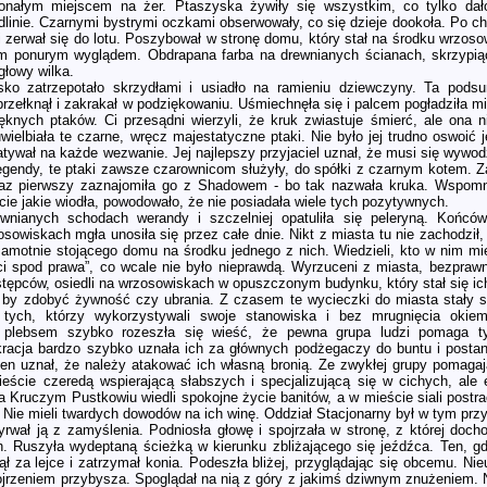
konałym miejscem na żer. Ptaszyska żywiły się wszystkim, co tylko da
inie. Czarnymi bystrymi oczkami obserwowały, co się dzieje dookoła. Po chwi
 zerwał się do lotu. Poszybował w stronę domu, który stał na środku wrzosow
im ponurym wyglądem. Obdrapana farba na drewnianych ścianach, skrzypiąc
głowy wilka.
sko zatrzepotało skrzydłami i usiadło na ramieniu dziewczyny. Ta pods
przełknął i zakrakał w podziękowaniu. Uśmiechnęła się i palcem pogładziła mię
ęknych ptaków. Ci przesądni wierzyli, że kruk zwiastuje śmierć, ale ona n
wielbiała te czarne, wręcz majestatyczne ptaki. Nie było jej trudno oswoić
latywał na każde wezwanie. Jej najlepszy przyjaciel uznał, że musi się wywodz
legendy, te ptaki zawsze czarownicom służyły, do spółki z czarnym kotem. 
az pierwszy zaznajomiła go z Shadowem - bo tak nazwała kruka. Wspomnien
cie jakie wiodła, powodowało, że nie posiadała wiele tych pozytywnych.
wnianych schodach werandy i szczelniej opatuliła się peleryną. Końców
owiskach mgła unosiła się przez całe dnie. Nikt z miasta tu nie zachodził, 
 samotnie stojącego domu na środku jednego z nich. Wiedzieli, kto w nim mies
ci spod prawa”, co wcale nie było nieprawdą. Wyrzuceni z miasta, bezprawni
stępców, osiedli na wrzosowiskach w opuszczonym budynku, który stał się i
, by zdobyć żywność czy ubrania. Z czasem te wycieczki do miasta stały s
ł tych, którzy wykorzystywali swoje stanowiska i bez mrugnięcia okiem
plebsem szybko rozeszła się wieść, że pewna grupa ludzi pomaga ty
kracja bardzo szybko uznała ich za głównych podżegaczy do buntu i postan
 ten uznał, że należy atakować ich własną bronią. Ze zwykłej grupy pomagają
ieście czeredą wspierającą słabszych i specjalizującą się w cichych, al
Kruczym Pustkowiu wiedli spokojne życie banitów, a w mieście siali postra
 Nie mieli twardych dowodów na ich winę. Oddział Stacjonarny był w tym p
rwał ją z zamyślenia. Podniosła głowę i spojrzała w stronę, z której docho
. Ruszyła wydeptaną ścieżką w kierunku zbliżającego się jeźdźca. Ten, gd
ł za lejce i zatrzymał konia. Podeszła bliżej, przyglądając się obcemu. Ni
jrzeniem przybysza. Spoglądał na nią z góry z jakimś dziwnym znużeniem. N