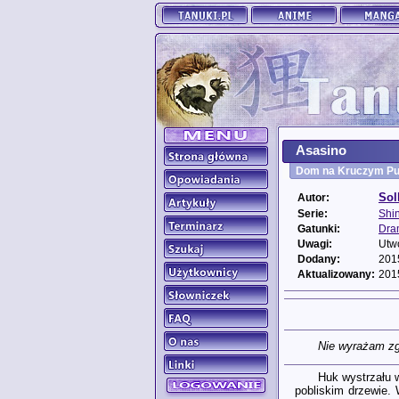
Asasino
Dom na Kruczym Pu
Sol
Autor:
Serie:
Shin
Gatunki:
Dra
Uwagi:
Utw
Dodany:
201
Aktualizowany:
201
Nie wyrażam zg
Huk wystrzału w
pobliskim drzewie. 