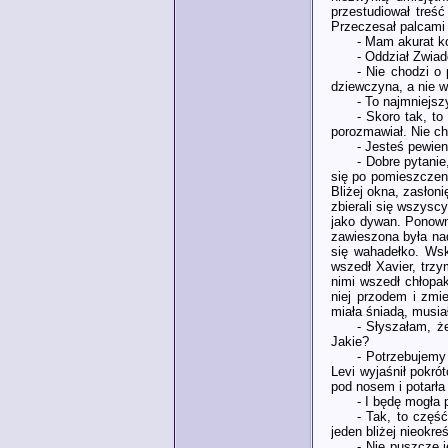
przestudiował treś
Przeczesał palcami g
- Mam akurat ko
- Oddział Zwiad
- Nie chodzi o
dziewczyna, a nie w
- To najmniejsz
- Skoro tak, t
porozmawiał. Nie ch
- Jesteś pewien
- Dobre pytanie
się po pomieszczeni
Bliżej okna, zasłoni
zbierali się wszyscy
jako dywan. Ponowni
zawieszona była nad
się wahadełko. Wsk
wszedł Xavier, trz
nimi wszedł chłopak
niej przodem i zmi
miała śniadą, musia
- Słyszałam, ż
Jakie?
- Potrzebujemy
Levi wyjaśnił pokró
pod nosem i potarła
- I będę mogła 
- Tak, to część
jeden bliżej nieokre
- Nie puszczę j