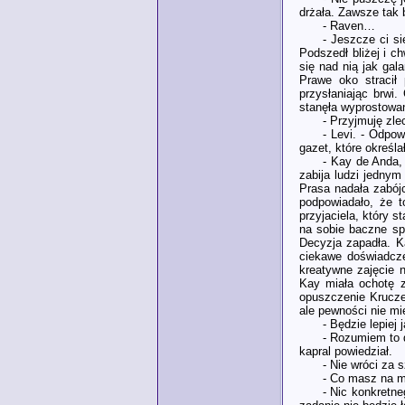
drżała. Zawsze tak 
- Raven…
- Jeszcze ci si
Podszedł bliżej i c
się nad nią jak gal
Prawe oko stracił 
przysłaniając brwi
stanęła wyprostowan
- Przyjmuję zle
- Levi. - Odpow
gazet, które określa
- Kay de Anda, 
zabija ludzi jednym
Prasa nadała zabój
podpowiadało, że t
przyjaciela, który 
na sobie baczne spo
Decyzja zapadła. K
ciekawe doświadcze
kreatywne zajęcie n
Kay miała ochotę z
opuszczenie Kruczeg
ale pewności nie mie
- Będzie lepiej 
- Rozumiem to 
kapral powiedział.
- Nie wróci za 
- Co masz na m
- Nic konkretne