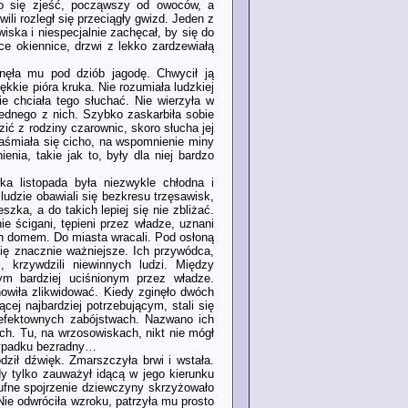
ło się zjeść, począwszy od owoców, a
li rozległ się przeciągły gwizd. Jeden z
iska i niespecjalnie zachęcał, by się do
e okiennice, drzwi z lekko zardzewiałą
unęła mu pod dziób jagodę. Chwycił ją
kkie pióra kruka. Nie rozumiała ludzkiej
ie chciała tego słuchać. Nie wierzyła w
 jednego z nich. Szybko zaskarbiła sobie
ić z rodziny czarownic, skoro słucha jej
Zaśmiała się cicho, na wspomnienie miny
ia, takie jak to, były dla niej bardzo
ka listopada była niezwykle chłodna i
ludzie obawiali się bezkresu trzęsawisk,
zka, a do takich lepiej się nie zbliżać.
e ścigani, tępieni przez władze, uznani
ch domem. Do miasta wracali. Pod osłoną
ię znacznie ważniejsze. Ich przywódca,
, krzywdzili niewinnych ludzi. Między
m bardziej uciśnionym przez władze.
owiła zlikwidować. Kiedy zginęło dwóch
cej najbardziej potrzebującym, stali się
e efektownych zabójstwach. Nazwano ich
ch. Tu, na wrzosowiskach, nikt nie mógł
rzypadku bezradny…
dził dźwięk. Zmarszczyła brwi i wstała.
y tylko zauważył idącą w jego kierunku
eufne spojrzenie dziewczyny skrzyżowało
ie odwróciła wzroku, patrzyła mu prosto