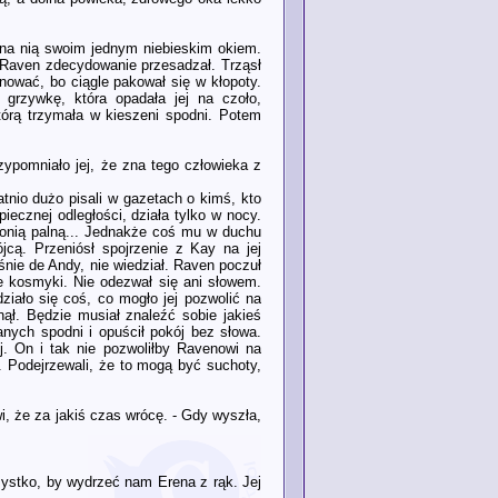
ł na nią swoim jednym niebieskim okiem.
e Raven zdecydowanie przesadzał. Trząsł
lnować, bo ciągle pakował się w kłopoty.
 grzywkę, która opadała jej na czoło,
tórą trzymała w kieszeni spodni. Potem
rzypomniało jej, że zna tego człowieka z
tnio dużo pisali w gazetach o kimś, kto
iecznej odległości, działa tylko w nocy.
ronią palną... Jednakże coś mu w duchu
jcą. Przeniósł spojrzenie z Kay na jej
śnie de Andy, nie wiedział. Raven poczuł
ne kosmyki. Nie odezwał się ani słowem.
iało się coś, co mogło jej pozwolić na
ął. Będzie musiał znaleźć sobie jakieś
anych spodni i opuścił pokój bez słowa.
j. On i tak nie pozwoliłby Ravenowi na
. Podejrzewali, że to mogą być suchoty,
, że za jakiś czas wrócę. - Gdy wyszła,
szystko, by wydrzeć nam Erena z rąk. Jej