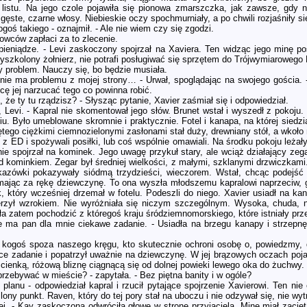
ć listu. Na jego czole pojawiła się pionowa zmarszczka, jak zawsze, gdy 
ęste, czarne włosy. Niebieskie oczy spochmurniały, a po chwili rozjaśniły si
goś takiego - oznajmił. - Ale nie wiem czy się zgodzi.
owców zapłaci za to zlecenie.
 pieniądze. - Levi zaskoczony spojrzał na Xaviera. Ten widząc jego minę p
yszkolony żołnierz, nie potrafi posługiwać się sprzętem do Trójwymiarowego M
y problem. Nauczy się, bo będzie musiała.
o nie ma problemu z mojej strony… - Urwał, spoglądając na swojego gościa.
cę jej narzucać tego co powinna robić.
, że ty tu rządzisz? - Słysząc pytanie, Xavier zaśmiał się i odpowiedział.
, Levi. - Kapral nie skomentował jego słów. Brunet wstał i wyszedł z pokoju. N
u. Było umeblowane skromnie i praktycznie. Fotel i kanapa, na której siedz
ętego ciężkimi ciemnozielonymi zasłonami stał duży, drewniany stół, a wkoło 
 z ED i spożywali posiłki, lub coś wspólnie omawiali. Na środku pokoju leżał
e spojrzał na kominek. Jego uwagę przykuł stary, ale wciąż działający zegar
 kominkiem. Zegar był średniej wielkości, z małymi, szklanymi drzwiczkami.
azówki pokazywały siódmą trzydzieści, wieczorem. Wstał, chcąc podejść bl
ymając za rękę dziewczynę. To ona wyszła młodszemu kapralowi naprzeciw, 
, który wcześniej drzemał w fotelu. Podeszli do niego. Xavier usiadł na kana
erzył wzrokiem. Nie wyróżniała się niczym szczególnym. Wysoka, chuda, ni
ła zatem pochodzić z któregoś kraju śródziemnomorskiego, które istniały prz
e ma pan dla mnie ciekawe zadanie. - Usiadła na brzegu kanapy i strzepnęła
 kogoś spoza naszego kręgu, kto skutecznie ochroni osobę o, powiedzmy, 
tce zadanie i popatrzył uważnie na dziewczynę. W jej brązowych oczach poja
 cienką, różową bliznę ciągnącą się od dolnej powieki lewego oka do żuchwy.
przebywać w mieście? - zapytała. - Bez piętna banity i w ogóle?
 planu - odpowiedział kapral i rzucił pytające spojrzenie Xavierowi. Ten n
ślony punkt. Raven, który do tej pory stał na uboczu i nie odzywał się, nie wy
ej. - Kay zaskoczona odwróciła głowę w stronę przyjaciela. Minę miał zacię