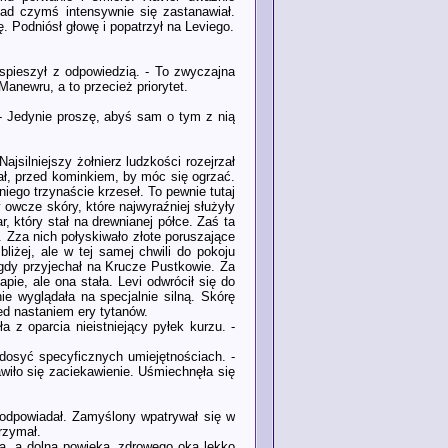
nad czymś intensywnie się zastanawiał.
ę. Podniósł głowę i popatrzył na Leviego.
ospieszył z odpowiedzią. - To zwyczajna
anewru, a to przecież priorytet.
 - Jedynie proszę, abyś sam o tym z nią
ajsilniejszy żołnierz ludzkości rozejrzał
iał, przed kominkiem, by móc się ogrzać.
niego trzynaście krzeseł. To pewnie tutaj
y owcze skóry, które najwyraźniej służyły
, który stał na drewnianej półce. Zaś ta
 Zza nich połyskiwało złote poruszające
iżej, ale w tej samej chwili do pokoju
gdy przyjechał na Krucze Pustkowie. Za
pie, ale ona stała. Levi odwrócił się do
e wyglądała na specjalnie silną. Skórę
ed nastaniem ery tytanów.
 z oparcia nieistniejący pyłek kurzu. -
dosyć specyficznych umiejętnościach. -
wiło się zaciekawienie. Uśmiechnęła się
ie odpowiadał. Zamyślony wpatrywał się w
trzymał.
tą, a dolna powieka, zdrowego oka lekko