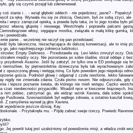
było, gdy się czymś przejął lub zdenerwował.
ę coś stanie i… - wziął głęboki oddech - nie pojedziesz, jasne? - Popatrzy
hwycił za rękę. Wyrwała mu się ze złością. Owszem, byli ze sobą zżyci, al
areta i wręcz zamęczał opieką, a prawda była taka, że to jego trzeba było pi
przez własną głupotę i nieuwagę. Westchnęła i poprawiła palcami gęstą
. Ciemnobrązowe włosy, sięgające mostka, związała w małą kitkę gumką, k
a i powiedziała.
cenie panie… wcześniej nie raczył się pan przedstawić.
iedź była lakoniczna, niezachęcająca do dalszej konwersacji, ale to imię p
ły go, jako najsilniejszego żołnierza ludzkości.
strzelec Empty Darkness. - Przedstawiła się. Levi lekko zmrużył oczy. Osta
 strzałem między oczy. Nie pozostawia po sobie śladów, strzał oddaje z bezp
cy przydomek Asasino. Jeśli by założył, że tylko ona w ED posługuje się b
o niemożliwe, by piętnastoletnia dziewczyna była tak wyrachowanym zabó
stał z opuszczoną głową i nietęgą miną. Co było powodem jego niepokoju odno
jrzenie gościa. Podniósł głowę i odgarnął z czoła niesforne, lekko falowa
ay nigdy nie zmieniała zdania. Czuła pismo nosem. Nie odpuszczała, gdy dz
nia i lepsze poznanie świata, do którego nie mieli wstępu. Ciężko westchn
a czas nieobecności przyjaciółki. Wsadził ręce w kieszenie brązowych, lni
a nim pobiec, zatrzymać go, ale widząc wzrok Xaviera, dała sobie spokó
o Pustkowia. Szesnastolatek był wątłego zdrowia, a ostatnio kaszlał krwią
li. Z zamyślenia wyrwał ją głos Xaviera.
jak wyjedziecie jeszcze dzisiaj, Kay.
doskonale. - Przytaknęła mu. - Pójdę zabrać swoje rzeczy. Powiedz Ravenowi
szybko.
yśli?
go. Jej powrót tutaj jest uzależniony od powodzenia misji, a władza zrobi w