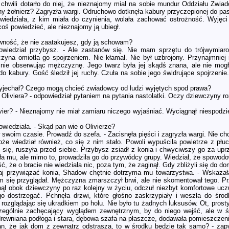
 chwili dotarło do niej, że nieznajomy miał na sobie mundur Oddziału Zwi
rny żołnierz? Zagryzła wargi. Odruchowo dotknęła kabury przyczepionej do pas
iedziała, z kim miała do czynienia, wolała zachować ostrożność. Wyjęci
coś powiedzieć, ale nieznajomy ją ubiegł.
ność, że nie zaatakujesz, gdy ją schowam?
powiedział przybysz. - Ale zastanów się. Nie mam sprzętu do trójwymi
zyna omiotła go spojrzeniem. Nie kłamał. Nie był uzbrojony. Przynajmniej
żnie obserwując mężczyznę. Jego twarz była jej skądś znana, ale nie mogł
o kabury. Gość śledził jej ruchy. Czuła na sobie jego świdrujące spojrzenie.
zyjechał? Czego mogą chcieć zwiadowcy od ludzi wyjętych spod prawa?
ą Oliviera? - odpowiedział pytaniem na pytania nastolatki. Oczy dziewczyny r
vier? - Nieznajomy nie miał zamiaru niczego wyjaśniać. Wyciągnął niespodzi
wiedziała. - Skąd pan wie o Olivierze?
 swoim czasie. Prowadź do szefa. - Zacisnęła pięści i zagryzła wargi. Nie ch
oże wiedział również, co się z nim stało. Powoli wypuściła powietrze z płuc
się, ruszyła przed siebie. Przybysz zsiadł z konia i chwyciwszy go za up
ła mu, ale mimo to, prowadziła go do przywódcy grupy. Wiedział, że spowodow
, że o bracie nie wiedziała nic, poza tym, że zaginął. Gdy zbliżyli się do do
aj przywiązać konia, Shadow chętnie dotrzyma mu towarzystwa. - Wskazała 
m się przyglądał. Mężczyzna zmarszczył brwi, ale nie skomentował tego. P
nął obok dziewczyny po raz kolejny w życiu, odczuł niezbyt komfortowe ucz
go dostrzegać. Pchnęła drzwi, które głośno zaskrzypiały i weszła do środ
rozglądając się ukradkiem po holu. Nie było tu żadnych luksusów. Ot, prost
czególnie zachęcający wyglądem zewnętrznym, by do niego wejść, ale w 
 drewniana podłoga i stara, dębowa szafa na płaszcze, dodawała pomieszczen
an, że jak dom z zewnątrz odstrasza, to w środku będzie tak samo? - zapyt