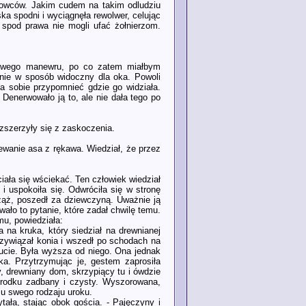
adowców. Jakim cudem na takim odludziu
ka spodni i wyciągnęła rewolwer, celując
 spod prawa nie mogli ufać żołnierzom.
arowego manewru, po co zatem miałbym
 nie w sposób widoczny dla oka. Powoli
a sobie przypomnieć gdzie go widziała.
 Denerwowało ją to, ale nie dała tego po
ozszerzyły się z zaskoczenia.
ewanie asa z rękawa. Wiedział, że przez
ciała się wściekać. Ten człowiek wiedział
 i uspokoiła się. Odwróciła się w stronę
rząż, poszedł za dziewczyną. Uważnie ją
ało to pytanie, które zadał chwilę temu.
mu, powiedziała:
na kruka, który siedział na drewnianej
rzywiązał konia i wszedł po schodach na
ucie. Była wyższa od niego. Ona jednak
ka. Przytrzymując je, gestem zaprosiła
y, drewniany dom, skrzypiący tu i ówdzie
środku zadbany i czysty. Wyszorowana,
iu swego rodzaju uroku.
ała, stając obok gościa. - Pajęczyny i