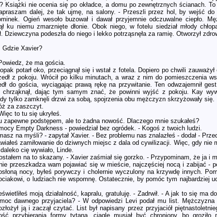
 Książki nie ocenia się po okładce, a domu po zewnętrznych ścianach. To 
apraszam dalej, że tak ujmę, na salony. - Przeszli przez hol, by wejść do
ominek. Ogień wesoło buzował i dawał przyjemnie odczuwalne ciepło. Mę
ł ku niemu zmarznięte dłonie. Obok niego, w fotelu siedział młody chło
. Dziewczyna podeszła do niego i lekko potrząsnęła za ramię. Otworzył zdrow
. Gdzie Xavier?
 Powiedz, że ma gościa.
hłopak potarł oko, przeciągnął się i wstał z fotela. Dopiero po chwili zauważył
zedł z pokoju. Wrócił po kilku minutach, a wraz z nim do pomieszczenia ws
ł do gościa, wyciągając prawą rękę na przywitanie. Ten odwzajemnił gest 
t chrząknął, dając tym samym znać, że powinni wyjść z pokoju. Kay wywr
dy tylko zamknęli drzwi za sobą, spojrzenia obu mężczyzn skrzyżowały się.
cóż za zaszczyt.
Więc to tu się ukryłeś.
 tu zapewne podstępem, ale to żadna nowość. Dlaczego mnie szukałeś?
mocy Empty Darkness - powiedział bez ogródek. - Kogoś z twoich ludzi.
masz na myśli? - zapytał Xavier. - Bez problemu nas znalazłeś - dodał - Przed
wiałeś zamiłowanie do dziwnych miejsc z dala od cywilizacji. Więc, gdy nie
daleko cię wywiało, Linde.
ostałem na to skazany. - Xavier zaśmiał się gorzko. - Przypominam, że ja i 
nie przeszkadza wam pojawiać się w mieście, najczęściej nocą i zabijać - p
d osłoną nocy, byłeś porywczy i cholernie wyczulony na krzywdę innych. 
iakowi, o ludziach nie wspomnę. Ostatecznie, by pomóc tym najbardziej uc
eświetliłeś moją działalność, kapralu, gratuluję. - Zadrwił. - A jak to się ma 
moc dawnego przyjaciela? - W odpowiedzi Levi podał mu list. Mężczyzna 
ozłożył ją i zaczął czytać. List był napisany przez przyjaciół piętnastoletn
ość przybierania formy tytana, ciągle musiał być chroniony, bo groziło