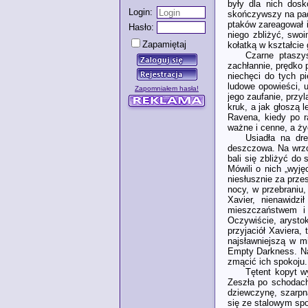
były dla nich dos
Login:
skończywszy na padl
ptaków zareagował i
Hasło:
niego zbliżyć, swo
Zapamiętaj
kołatką w kształcie 
Czarne ptaszy
zachłannie, prędko 
niechęci do tych pi
ludowe opowieści, u
Zapomniałem hasła!
jego zaufanie, przy
kruk, a jak głoszą 
Ravena, kiedy po r
ważne i cenne, a ży
Usiadła na dre
deszczowa. Na wrzos
bali się zbliżyć do
Mówili o nich „wyję
niesłusznie za prze
nocy, w przebraniu
Xavier, nienawidzi
mieszczaństwem i 
Oczywiście, arysto
przyjaciół Xaviera,
najsławniejszą w m
Empty Darkness. Na 
zmącić ich spokoju.
Tętent kopyt wy
Zeszła po schodach
dziewczynę, szarpną
się ze stalowym spo