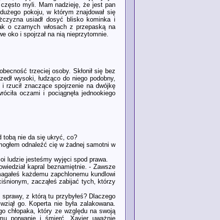
często myli. Mam nadzieję, że jest pan
 dużego pokoju, w którym znajdował się
żczyzna usiadł dosyć blisko kominka i
pak o czarnych włosach z przepaską na
e oko i spojrzał na nią nieprzytomnie.
 obecność trzeciej osoby. Skłonił się bez
zedł wysoki, łudząco do niego podobny,
i rzucił znaczące spojrzenie na dwójkę
óciła oczami i pociągnęła jednookiego
 tobą nie da się ukryć, co?
 mogłem odnaleźć cię w żadnej samotni w
moi ludzie jesteśmy wyjęci spod prawa.
owiedział kapral beznamiętnie. - Zawsze
Pomagałeś każdemu zapchlonemu kundlowi
iśnionym, zacząłeś zabijać tych, którzy
do sprawy, z którą tu przybyłeś? Dlaczego
wziął go. Koperta nie była zalakowana.
iego chłopaka, który ze względu na swoją
 mu porwanie i śmierć. Xavier uważnie