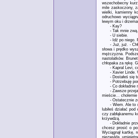
wszechobecny kurz?
mile zaskoczony, z
wielki, kamienny k
odruchowo wyciągną
lewym oku i drzemał
- Kay?
- Tak mnie zwą
- U siebie.
- Idź po niego.
- Już, już. - C
słowa i prędko wys
mężczyzna. Podszed
nastolatków. Brune
chłopaka za rękę. G
- Kapral Levi, 
- Xavier Linde. 
- Dostałeś się
- Potrzebuję po
- Co dokładnie 
- Zawsze przeja
mieście… cholernie 
- Ostatecznie z
- Wiem. Ale to 
lubiłeś działać po
czy zabłąkanemu koc
krzywdzą.
- Dokładnie prz
chcesz prosić o po
Wyciągnął kartkę, r
niezwykłą umiejętn