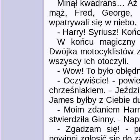
Minął kwadrans… Aż w
mąż, Fred, George, 
wpatrywali się w niebo.
- Harry! Syriusz! Końc
W końcu magiczny l
Dwójka motocyklistów z
wszyscy ich otoczyli.
- Wow! To było obłędn
- Oczywiście! - powie
chrześniakiem. - Jeźdz
James byłby z Ciebie d
- Moim zdaniem Harry
stwierdziła Ginny. - Na
- Zgadzam się! - p
powinni zgłosić się d