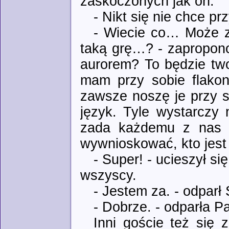
zaskoczonych jak on.
- Nikt się nie chce p
- Wiecie co… Może z
taką grę…? - zapropon
aurorem? To będzie two
mam przy sobie flako
zawsze noszę je przy 
język. Tyle wystarczy
zada każdemu z nas 
wywnioskować, kto jes
- Super! - ucieszył si
wszyscy.
- Jestem za. - odparł
- Dobrze. - odparła P
Inni goście też się 