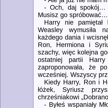
- Ale ja już nie mam m
- Och, daj spokój…
Musisz go spróbować…
Harry nie pamiętał 
Weasley wymusiła na
każdego dania i wcisnę
Ron, Hermiona i Syri
szachy, więc kolejna g
ostatniej partii Har
zaproponowała, że po
wcześniej. Wszyscy przyz
Kiedy Harry, Ron i H
łóżek, Syriusz prz
chrześniakowi „Dobrano
- Byłeś wspaniały 