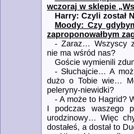
wczoraj w sklepie „W
Harry: Czyli został
Moody: Czy gdybym
zaproponowałbym za
- Zaraz… Wszyscy za
nie ma wśród nas?
Goście wymienili zdu
- Słuchajcie… A mo
dużo o Tobie wie… Mo
peleryny-niewidki?
- A może to Hagrid? 
I podczas waszego pi
urodzinowy… Więc chy
dostałeś, a dostał to D