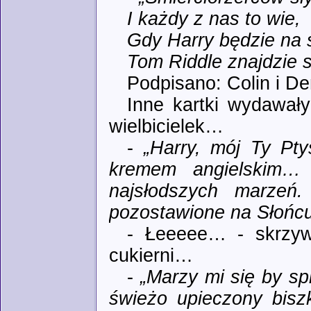
I każdy z nas to wie,
Gdy Harry będzie na 
Tom Riddle znajdzie s
Podpisano: Colin i D
Inne kartki wydawały
wielbicielek…
-
„Harry, mój Ty Pt
kremem angielskim… 
najsłodszych marzeń
pozostawione na Słońcu
- Łeeeee… - skrzywi
cukierni…
-
„Marzy mi się by s
świeżo upieczony bisz