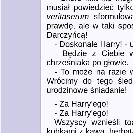
musiał powiedzieć tyl
veritaserum
sformułowa
prawdę, ale w taki spo
Darczyńcą!
- Doskonale Harry! - 
- Będzie z Ciebie w
chrześniaka po głowie.
- To może na razie w
Wrócimy do tego śled
urodzinowe śniadanie!
- Za Harry'ego!
- Za Harry'ego!
Wszyscy wznieśli to
kubkami z kawą, herbat