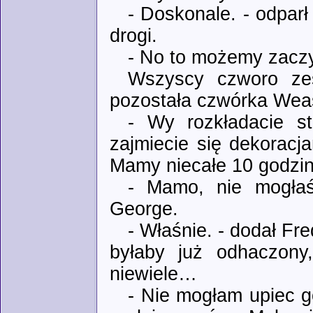
- Doskonale. - odparł
drogi.
- No to możemy zaczy
Wszyscy czworo zes
pozostała czwórka Wea
- Wy rozkładacie st
zajmiecie się dekora
Mamy niecałe 10 godzi
- Mamo, nie mogłaś
George.
- Właśnie. - dodał Fre
byłaby już odhaczon
niewiele…
- Nie mogłam upiec g