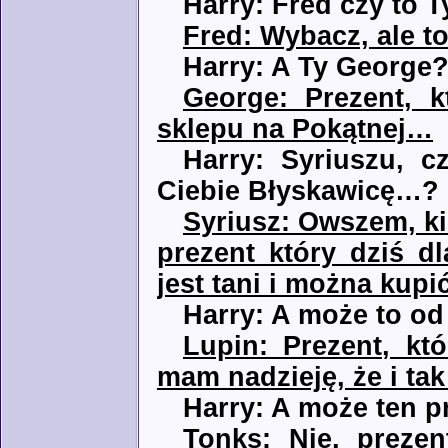
Harry: Fred czy to T
Fred: Wybacz, ale to
Harry: A Ty George
George: Prezent, 
sklepu na Pokątnej…
Harry: Syriuszu, 
Ciebie Błyskawicę…?
Syriusz: Owszem, ki
prezent który dziś d
jest tani i można kup
Harry: A może to od
Lupin: Prezent, kt
mam nadzieję, że i ta
Harry: A może ten p
Tonks: Nie, preze