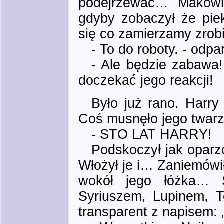
podejrzewać… Makowie
gdyby zobaczył że pie
się co zamierzamy zro
- To do roboty. - odpa
- Ale będzie zabawa!
doczekać jego reakcji!
Było już rano. Harry
Coś musnęło jego twarz.
- STO LAT HARRY!
Podskoczył jak oparzo
Włożył je i… Zaniemówił 
wokół jego łóżka… 
Syriuszem, Lupinem, T
transparent z napise