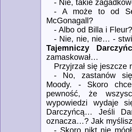
- Nie, takie zagadkow
- A może to od Se
McGonagall?
- Albo od Billa i Fleu
- Nie, nie, nie… - stw
Tajemniczy Darczyń
zamaskował…
Przyjrzał się jeszcze
- No, zastanów się
Moody. - Skoro chc
pewność, że wszysc
wypowiedzi wydaje si
Darczyńcą… Jeśli Da
oznacza…? Jak myśli
- Skoro nikt nie mó