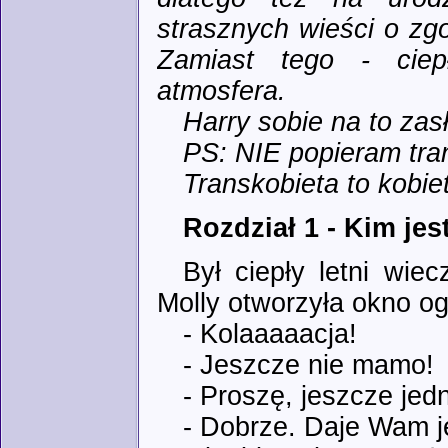
strasznych wieści o zg
Zamiast tego - ciep
atmosfera.
Harry sobie na to zasł
PS: NIE popieram tra
Transkobieta to kobi
Rozdział 1 - Kim je
Był ciepły letni wie
Molly otworzyła okno og
- Kolaaaaacja!
- Jeszcze nie mamo!
- Proszę, jeszcze jed
- Dobrze. Daje Wam j