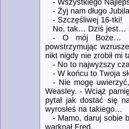
- Wszystkiego Najlep
- Żyj nam długo Jubila
- Szczęśliwej 16-tki!
No, tak… Dziś jest… 3
- O mój Boże… D
powstrzymując wzrusze
nikt nigdy nie zrobił mi
- No to najwyższy cza
- W końcu to Twoja sł
- Nie mogę uwierzyć,
Weasley. - Wciąż pamię
pytał jak dostać się 
wyrosłeś na takiego…
- Mamo, daruj sobie b
warknął Fred.