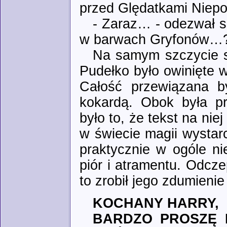
przed Ględatkami Niepo
- Zaraz… - odezwał s
w barwach Gryfonów…? 
Na samym szczycie st
Pudełko było owinięte w
Całość przewiązana b
kokardą. Obok była pr
było to, że tekst na ni
w świecie magii wystar
praktycznie w ogóle ni
piór i atramentu. Odczep
to zrobił jego zdumienie
KOCHANY HARRY,
BARDZO PROSZĘ 