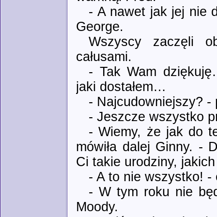
- A nawet jak jej nie
George.
Wszyscy zaczęli o
całusami.
- Tak Wam dziękuję
jaki dostałem…
- Najcudowniejszy? -
- Jeszcze wszystko p
- Wiemy, że jak do t
mówiła dalej Ginny. - 
Ci takie urodziny, jakic
- A to nie wszystko! -
- W tym roku nie będ
Moody.