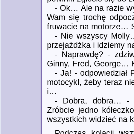
- Ok… Ale na razie wy
Wam się trochę odpocz
fruwacie na motorze… S
- Nie wszyscy Molly…
przejażdżka i idziemy 
- Naprawdę? - zdziw
Ginny, Fred, George… K
- Ja! - odpowiedział
motocykl, żeby teraz ni
i…
- Dobra, dobra… - 
Zróbcie jedno kółecz
wszystkich widzieć na 
Podczas kolacji wsz