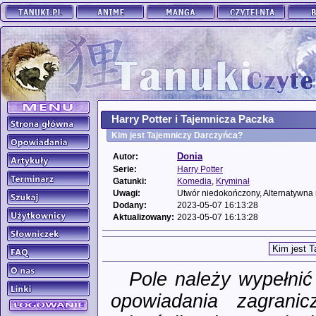
Harry Potter i Tajemnicza Paczka
Kim jest Tajemniczy Darczyńca?
Donia
Autor:
Serie:
Harry Potter
Gatunki:
Komedia
,
Kryminał
Uwagi:
Utwór niedokończony, Alternatywna 
Dodany:
2023-05-07 16:13:28
Aktualizowany:
2023-05-07 16:13:28
Pole należy wypełni
opowiadania zagrani