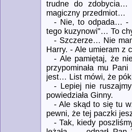
trudne do zdobycia… 
magiczny przedmiot…
- Nie, to odpada… - 
tego kuzynowi"… To ch
- Szczerze… Nie mam
Harry. - Ale umieram z 
- Ale pamiętaj, że n
przypominała mu Pani 
jest… List mówi, że pók
- Lepiej nie ruszajm
powiedziała Ginny.
- Ale skąd to się tu 
pewni, że tej paczki jes
- Tak, kiedy poszliś
leżała… - odparł Pan 