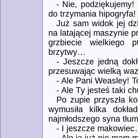
- Nie, podziękujemy!
do trzymania hipogryfa!
Już sam widok jej dz
na latającej maszynie pr
grzbiecie wielkiego 
brzytwy…
- Jeszcze jedną dokł
przesuwając wielką waz
- Ale Pani Weasley! T
- Ale Ty jesteś taki c
Po zupie przyszła ko
wymusiła kilka dokła
najmłodszego syna tłum
- I jeszcze makowie