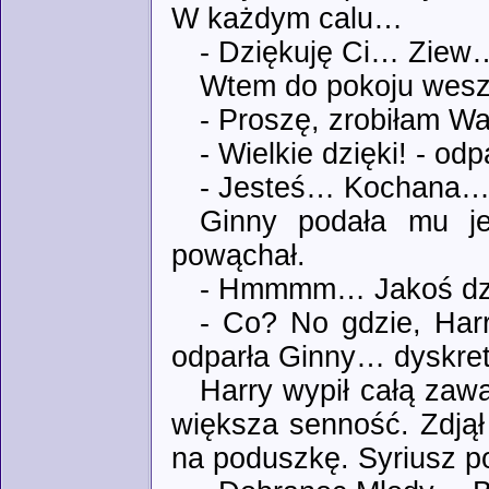
W każdym calu…
- Dziękuję Ci… Ziew
Wtem do pokoju weszł
- Proszę, zrobiłam W
- Wielkie dzięki! - odp
- Jesteś… Kochana… 
Ginny podała mu je
powąchał.
- Hmmmm… Jakoś dziw
- Co? No gdzie, Ha
odparła Ginny… dyskret
Harry wypił całą zaw
większa senność. Zdjął 
na poduszkę. Syriusz po