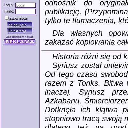
odnośnik do orygina
Login:
publikację. (Przypomin
Hasło:
Zapamiętaj
tylko te tłumaczenia, k
Dla własnych opow
Zapomniałem hasła!
zakazać kopiowania cało
Historia różni się od 
Syriusz został uniewi
Od tego czasu swobodni
razem z Tonks. Bitwa 
inaczej. Syriusz prze
Azkabanu. Śmierciorzerc
Dotknęła ich klątwa p
stopniowo tracą swoją m
dlatego też na urod