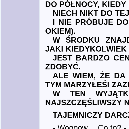
DO PÓŁNOCY, KIEDY 
NIECH NIKT DO TE
I NIE PRÓBUJE D
OKIEM).
W ŚRODKU ZNAJD
JAKI KIEDYKOLWIEK
JEST BARDZO CEN
ZDOBYĆ.
ALE WIEM, ŻE DA
TYM MARZYŁEŚI ZAZ
W TEN WYJĄTK
NAJSZCZĘŚLIWSZY N
TAJEMNICZY DAR
- Woooow… Co to? - z