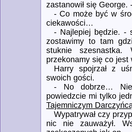
zastanowił się George. 
- Co może być w śro
ciekawości…
- Najlepiej będzie. -
zostawimy to tam gdzi
stuknie szesnastka.
przekonamy się co jes
Harry spojrzał z u
swoich gości.
- No dobrze… Nie
powiedzcie mi tylko je
Tajemniczym Darczyńcą
Wypatrywał czy przyp
nic nie zauważył. W