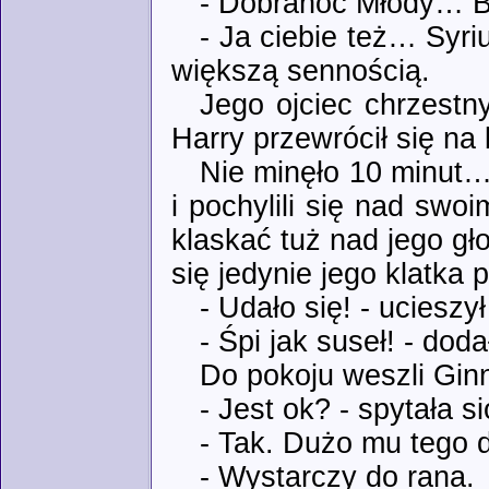
- Dobranoc Młody… 
- Ja ciebie też… Syr
większą sennością.
Jego ojciec chrzestny
Harry przewrócił się na 
Nie minęło 10 minut…
i pochylili się nad sw
klaskać tuż nad jego gł
się jedynie jego klatka 
- Udało się! - ucieszy
- Śpi jak suseł! - dod
Do pokoju weszli Ginn
- Jest ok? - spytała s
- Tak. Dużo mu tego 
- Wystarczy do rana.