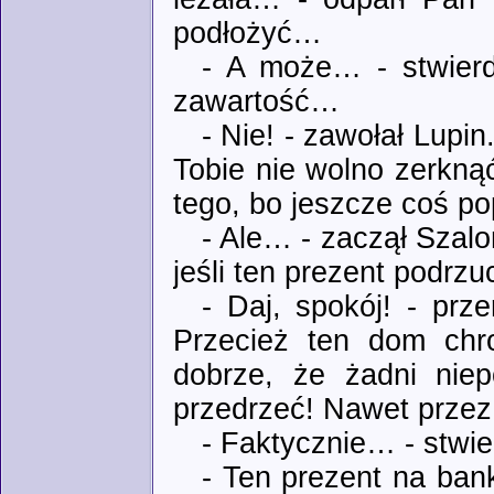
podłożyć…
- A może… - stwierdz
zawartość…
- Nie! - zawołał Lupi
Tobie nie wolno zerkn
tego, bo jeszcze coś p
- Ale… - zaczął Szalo
jeśli ten prezent podrzu
- Daj, spokój! - prz
Przecież ten dom chro
dobrze, że żadni niep
przedrzeć! Nawet przez
- Faktycznie… - stwie
- Ten prezent na ban