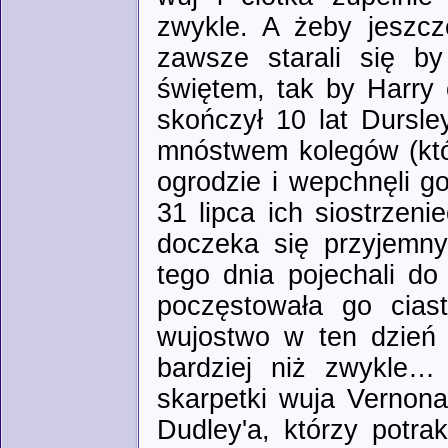
zwykle. A żeby jeszcz
zawsze starali się by
świętem, tak by Harry 
skończył 10 lat Dursle
mnóstwem kolegów (któr
ogrodzie i wepchnęli go
31 lipca ich siostrzen
doczeka się przyjemny
tego dnia pojechali do
poczęstowała go cias
wujostwo w ten dzień 
bardziej niż zwykle…
skarpetki wuja Vernona
Dudley'a, którzy potra