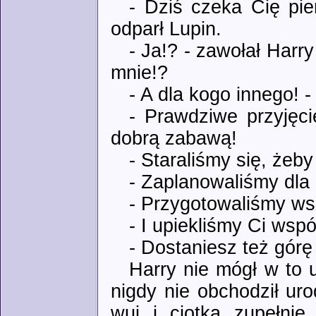
- Dziś czeka Cię pi
odparł Lupin.
- Ja!? - zawołał Harr
mnie!?
- A dla kogo innego! 
- Prawdziwe przyjęci
dobrą zabawą!
- Staraliśmy się, żeb
- Zaplanowaliśmy dla 
- Przygotowaliśmy ws
- I upiekliśmy Ci wspól
- Dostaniesz też górę
Harry nie mógł w to 
nigdy nie obchodził uro
wuj i ciotka zupełnie 