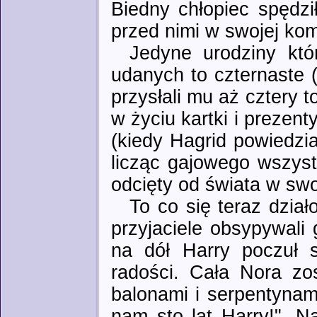
Biedny chłopiec spędzi
przed nimi w swojej ko
Jedyne urodziny któ
udanych to czternaste (
przysłali mu aż cztery t
w życiu kartki i prezent
(kiedy Hagrid powiedzia
licząc gajowego wszyst
odcięty od świata w sw
To co się teraz dzia
przyjaciele obsypywali
na dół Harry poczuł s
radości. Cała Nora zo
balonami i serpentynam
nam sto lat Harry!". N