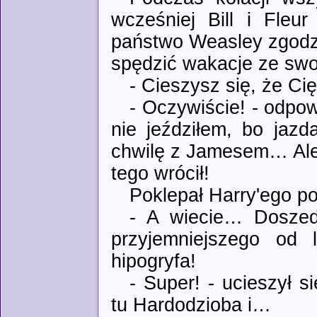
wcześniej Bill i Fleu
państwo Weasley zgodzi 
spędzić wakacje ze swo
- Cieszysz się, że Ci
- Oczywiście! - odpow
nie jeździłem, bo jaz
chwilę z Jamesem… Ale 
tego wrócił!
Poklepał Harry'ego po
- A wiecie… Doszed
przyjemniejszego od 
hipogryfa!
- Super! - ucieszył 
tu Hardodzioba i…