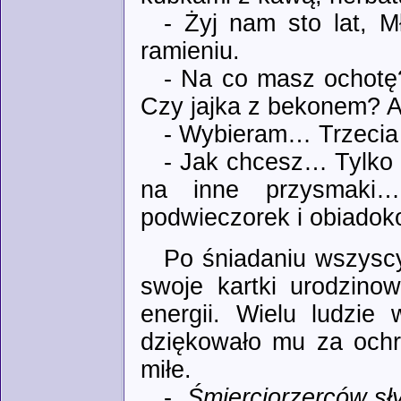
- Żyj nam sto lat, M
ramieniu.
- Na co masz ochotę?
Czy jajka z bekonem? A
- Wybieram… Trzecia 
- Jak chcesz… Tylko 
na inne przysmaki…
podwieczorek i obiadok
Po śniadaniu wszyscy
swoje kartki urodzinow
energii. Wielu ludzie
dziękowało mu za ochr
miłe.
-
„Śmierciorzerców sł