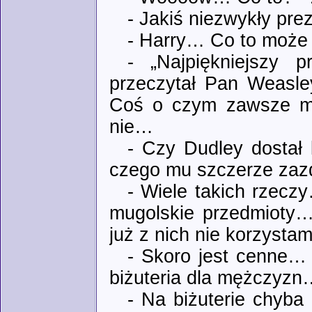
- Jakiś niezwykły pr
- Harry… Co to może 
- „Najpiękniejszy p
przeczytał Pan Weasle
Coś o czym zawsze ma
nie…
- Czy Dudley dostał 
czego mu szczerze zazdr
- Wiele takich rzeczy
mugolskie przedmioty…
już z nich nie korzyst
- Skoro jest cenne… 
biżuteria dla mężczyzn
- Na biżuterie chyba 