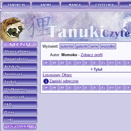
Wyświetl:
autorów
gatunki
serie
wszystko
Autor:
Momoko
-
Zobacz profil
Tytuł
Łososiowy Ołtarz
Zapiski odręczne