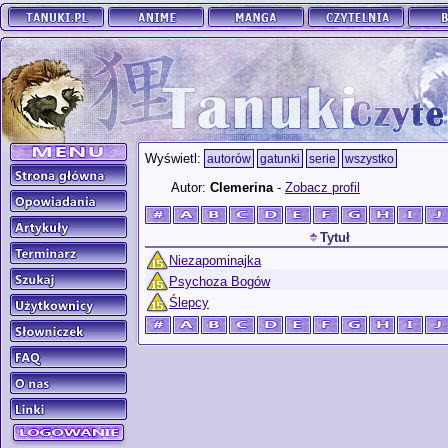
Wyświetl:
autorów
gatunki
serie
wszystko
Autor:
Clemerina
-
Zobacz profil
Tytuł
Niezapominajka
Psychoza Bogów
Ślepcy