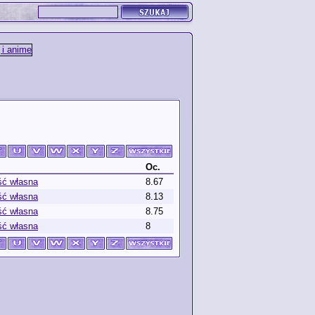
Oc.
ść własna
8.67
ść własna
8.13
ść własna
8.75
ść własna
8