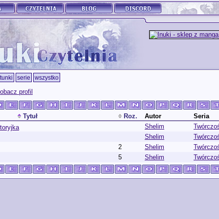
tunki
serie
wszystko
obacz profil
Tytuł
Roz.
Autor
Seria
Shelim
Twórczo
toryjka
Shelim
Twórczo
2
Shelim
Twórczo
5
Shelim
Twórczo