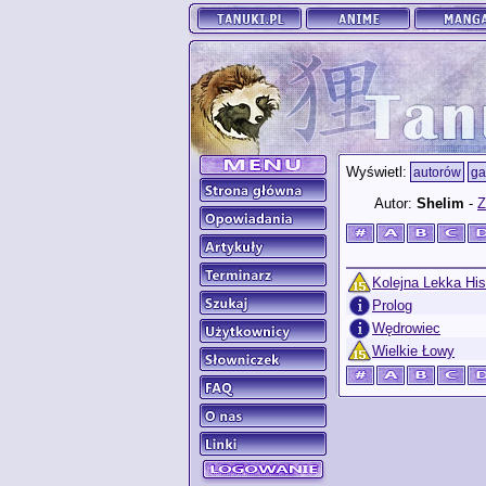
Wyświetl:
autorów
ga
Autor:
Shelim
-
Z
Kolejna Lekka His
Prolog
Wędrowiec
Wielkie Łowy