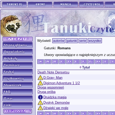
Wyświetl:
autorów
gatunki
serie
wszystko
Gatunki:
Romans
Utwory opowiadające o najpiękniejszym z uczuć
Tytuł
Death Note Densetsu
D.Gray- Man
Digimon Adventure 1 1/2
Drogą wspomnień
Druga próba
Druidzka magia
Dyptyk Demonów
Dźwięki we mgle